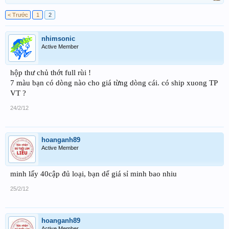
< Trước
1
2
nhimsonic
Active Member
hộp thư chủ thớt full rùi !
7 màu bạn có dòng nào cho giá từng dòng cái. có ship xuong TP
VT ?
24/2/12
hoanganh89
Active Member
minh lấy 40cập đủ loại, bạn dể giá sỉ minh bao nhiu
25/2/12
hoanganh89
Active Member