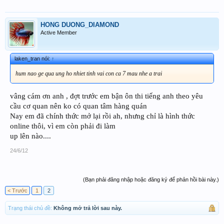
HONG DUONG_DIAMOND
Active Member
laken_tran nói:
↑
hum nao ge qua ung ho nhiet tinh vai con ca 7 mau nhe a trai
vâng cám ơn anh , đợt trước em bận ôn thi tiếng anh theo yêu
cầu cơ quan nên ko có quan tâm hàng quán
Nay em đã chính thức mở lại rồi ah, nhưng chỉ là hình thức
online thôi, vì em còn phải đi làm
up lên nào....
24/6/12
(Bạn phải đăng nhập hoặc đăng ký để phản hồi bài này.)
< Trước
1
2
Trạng thái chủ đề:
Không mở trả lời sau này.