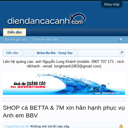
Đăng nhập
Diễn đàn
Bài viết gần đây
Tìm kiếm diễn đàn
Diễn đàn
...
Betta Ba Ria - Vung Tau
Liên hệ quảng cáo: anh Nguyễn Long Khánh (mobile: 0907 707 171 - nick:
nlkhanh - email: longkhanh1963@gmail.com)
SHOP cá BETTA & 7M xin hân hạnh phục vụ
Anh em BBV
Trạng thái chủ đề:
Không mở trả lời sau này.