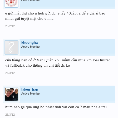
e gửi mật thư cho a hok gửi dc, e lấy 40cập, a dể e giá sỉ bao
nhiu, gửi tuyệt mật cho e nha
25/2/12
khuongha
Active Member
cửa hàng bạn có ở Văn Quán ko . mình cần mua 7m loại fullred
và fullbalck cho thông tin chi tiết đc ko
21/3/12
laken_tran
Active Member
hum nao ge qua ung ho nhiet tinh vai con ca 7 mau nhe a trai
26/3/12