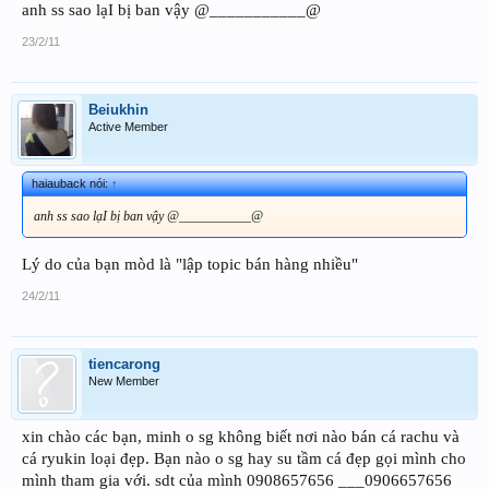
anh ss sao lạI bị ban vậy @___________@
23/2/11
Beiukhin
Active Member
haiauback nói:
↑
anh ss sao lạI bị ban vậy @___________@
Lý do của bạn mòd là "lập topic bán hàng nhiều"
24/2/11
tiencarong
New Member
xin chào các bạn, minh o sg không biết nơi nào bán cá rachu và
cá ryukin loại đẹp. Bạn nào o sg hay su tầm cá đẹp gọi mình cho
mình tham gia với. sdt của mình 0908657656 ___0906657656