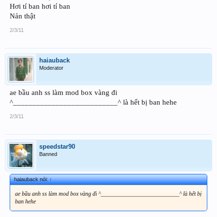
Hơi tí ban hơi tí ban
Nản thật
2/3/11
haiauback
Moderator
ae bầu anh ss làm mod box vàng đi
^___________________________^ là hết bị ban hehe
2/3/11
speedstar90
Banned
haiauback nói:
↑
ae bầu anh ss làm mod box vàng đi ^___________________________^ là hết bị
ban hehe