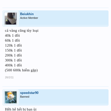
Beiukhin
Active Member
cá vàng cũng tùy loại
40k 1 đôi
60k 1 đôi
120k 1 đôi
150k 1 đôi
200k 1 đôi
300k 1 đôi
400k 1 đôi
(500 600k hiếm gặp)
26/2/11
speedstar90
Banned
Hêh hê hết bị ban ùi