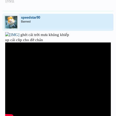
17/3/11
speedstar90
Banned
ghét cái trời mưa khủng khiếp
up cái clip cho đỡ chán