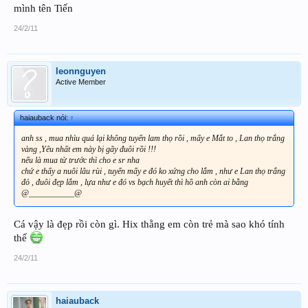
mình tên Tiến
24/2/11
leonnguyen
Active Member
haiauback nói:
↑
anh ss , mua nhìu quá lại không tuyển lam thọ rồi , mấy e Mắt to , Lan thọ trắng
vàng ,Yêu nhất em này bị gãy đuôi rồi !!!
nếu là mua từ trước thì cho e sr nha
chứ e thấy a nuôi lâu rùi , tuyển mấy e đó ko xứng cho lắm , như e Lan thọ trắng
đỏ , đuôi đẹp lắm , lựa như e đó vs bạch huyết thì hồ anh còn ai bằng
@___________@
Cá vậy là đẹp rồi còn gì. Hix thằng em còn trẻ mà sao khó tính
thế
24/2/11
haiauback