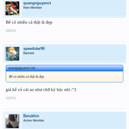
quangnguyenct
New Member
Bể có nhiều cá thật là đẹp
22/2/11
speedstar90
Banned
quangnguyenct nói:
↑
Bể có nhiều cá thật là đẹp
giá kể có cái ao như chữ ký bác nhỉ :"3
22/2/11
Beiukhin
Active Member