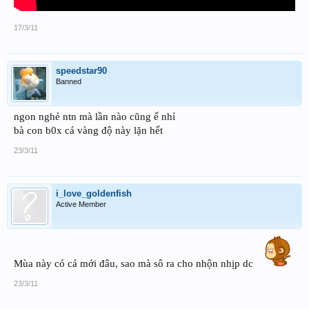
17/3/11
speedstar90
Banned
ngon nghẻ ntn mà lần nào cũng ế nhỉ
bà con b0x cá vàng độ này lặn hết
23/3/11
i_love_goldenfish
Active Member
Mùa này có cá mới đâu, sao mà sô ra cho nhộn nhịp dc
23/3/11