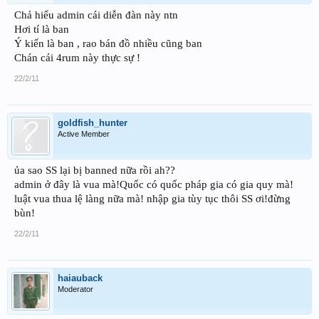
Chả hiểu admin cái diễn đàn này ntn
Hơi tí là ban
Ý kiến là ban , rao bán đồ nhiều cũng ban
Chán cái 4rum này thực sự !
22/2/11
goldfish_hunter
Active Member
ủa sao SS lại bị banned nữa rồi ah??
admin ở đây là vua mà!Quốc có quốc pháp gia có gia quy mà!
luật vua thua lệ làng nữa mà! nhập gia tùy tục thôi SS ơi!đừng
bùn!
22/2/11
haiauback
Moderator