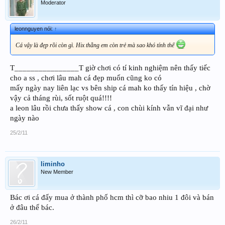
Moderator
leonnguyen nói:
↑
Cá vậy là đẹp rồi còn gì. Hix thằng em còn trẻ mà sao khó tính thế
T________________T giờ chơi có tí kinh nghiệm nên thấy tiếc
cho a ss , chơi lâu mah cá đẹp muốn cũng ko có
mấy ngày nay liên lạc vs bên ship cá mah ko thấy tín hiệu , chờ
vậy cả tháng rùi, sốt ruột quá!!!!
a leon lâu rồi chưa thấy show cá , con chùi kính vẫn vĩ đại như
ngày nào
25/2/11
liminho
New Member
Bác ơi cá đấy mua ở thành phố hcm thì cỡ bao nhiu 1 đôi và bán
ở đâu thế bác.
26/2/11