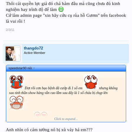
Thôi cái quyền lực giả đó chả hám đâu mà cũng chưa đủ kinh
nghiệm hay trình độ để làm
Cứ làm admin page "xin hãy cứu cụ rùa hồ Gươm" trên facebook
là vui rồi !
2/3/11
thangdo72
Active Member
speedstar90 nói:
↑
Đợt rồi cơn bạo bệnh đã cướp đi 1 số em
nhưng không
sao tinh thần show hàng vẫn cao lắm sau đây là 1 số cháu bị chụp lén
Click to expand...
Yêu nhất em này
Anh nhìn có cảm tưởng nó bị xù vảy hả em???