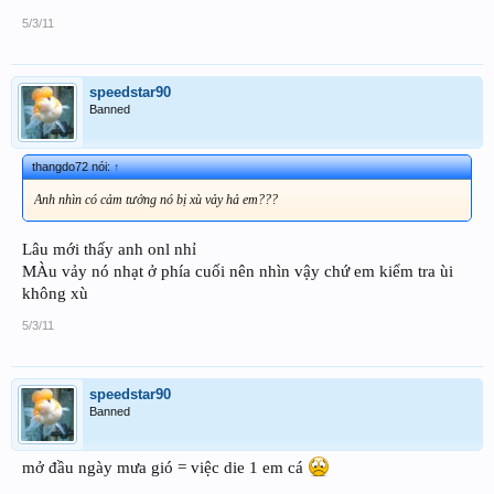
5/3/11
speedstar90
Banned
thangdo72 nói:
↑
Anh nhìn có cảm tưởng nó bị xù vảy hả em???
Lâu mới thấy anh onl nhỉ
MÀu vảy nó nhạt ở phía cuối nên nhìn vậy chứ em kiểm tra ùi
không xù
5/3/11
speedstar90
Banned
mở đầu ngày mưa gió = việc die 1 em cá