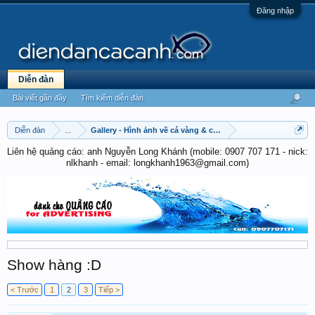
Đăng nhập
Diễn đàn
Bài viết gần đây
Tìm kiếm diễn đàn
Diễn đàn
...
Gallery - Hình ảnh về cá vàng & cá chép
Liên hệ quảng cáo: anh Nguyễn Long Khánh (mobile: 0907 707 171 - nick:
nlkhanh - email: longkhanh1963@gmail.com)
Show hàng :D
< Trước
1
2
3
Tiếp >