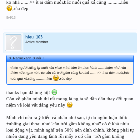
ko nhã .......>> ít ai dám nuôi,bác nuôi quá xá,cũng ...........liều
,rùa đẹp
8/4/13
hieu_103
Active Member
X_Ranlucxanh_X nói:
↑
nhiều người kiêng kỵ nuôi rùa vì sợ mình làm ăn ,học hành .......chậm như rùa
,thêm nữa nghe nói rùa cắn cái trời gầm cũng ko nhã .......>> ít ai dám nuôi,bác
nuôi quá xá,cũng ...........liều
,rùa đẹp
thanks bạn đã ủng hộ!
Còn về phần mình thì rất mong là ng ta sẽ dần dần thay đổi quan
niệm về loài vật đáng yêu này
Mình chỉ nêu ra ý kiến cá nhân như sau, tự do ngôn luận thôi:
+những giai thoại như "cắn trời gầm không nhả" có ở khá nhìu
loại động vật, mình nghĩ trên 50% nên đính chính, không phải tự
nhiên đang yên đang lành rồi mấy e đó cắn "trời gầm không