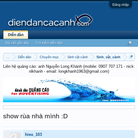
Đăng nhập
Diễn đàn
Bài viết gần đây
Tìm kiếm diễn đàn
...
Diễn đàn
Chuyên mục
Sinh vật cảnh
Sinh_vật_cảnh
Liên hệ quảng cáo: anh Nguyễn Long Khánh (mobile: 0907 707 171 - nick:
nlkhanh - email: longkhanh1963@gmail.com)
show rùa nhà mình :D
hieu_103