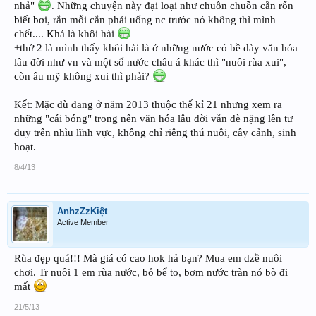
nhả"
. Những chuyện này đại loại như chuồn chuồn cắn rốn
biết bơi, rắn mỗi cắn phải uống nc trước nó không thì mình
chết.... Khá là khôi hài
+thứ 2 là mình thấy khôi hài là ở những nước có bề dày văn hóa
lâu đời như vn và một số nước châu á khác thì "nuôi rùa xui",
còn âu mỹ không xui thì phải?
Kết: Mặc dù đang ở năm 2013 thuộc thế kỉ 21 nhưng xem ra
những "cái bóng" trong nên văn hóa lâu đời vẫn đè nặng lên tư
duy trên nhìu lĩnh vực, không chỉ riêng thú nuôi, cây cảnh, sinh
hoạt.
8/4/13
AnhzZzKiệt
Active Member
Rùa đẹp quá!!! Mà giá có cao hok hả bạn? Mua em dzề nuôi
chơi. Tr nuôi 1 em rùa nước, bỏ bể to, bơm nước tràn nó bò đi
mất
21/5/13