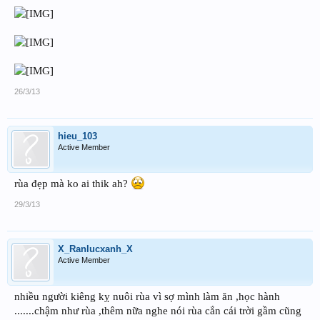
26/3/13
hieu_103
Active Member
rùa đẹp mà ko ai thik ah?
29/3/13
X_Ranlucxanh_X
Active Member
nhiều người kiêng kỵ nuôi rùa vì sợ mình làm ăn ,học hành
.......chậm như rùa ,thêm nữa nghe nói rùa cắn cái trời gầm cũng