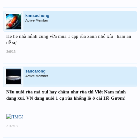
kimsuchung
Active Member
He he nhà mình cũng vừa mua 1 cặp rùa xanh nhỏ xíu . ham ăn
dễ sợ
3/6/13
sancarong
Active Member
Nếu nuôi rùa mà xui hay chậm như rùa thì Việt Nam mình
đang xui. VN đang nuôi 1 cụ rùa khổng lồ ở cái Hồ Gươm!
21/7/13