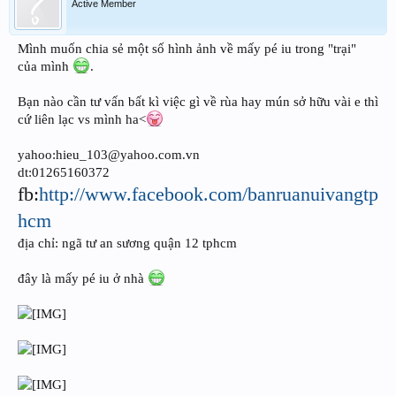
Active Member
Mình muốn chia sẻ một số hình ảnh về mấy pé iu trong "trại"
của mình
.
Bạn nào cần tư vấn bất kì việc gì về rùa hay mún sở hữu vài e thì
cứ liên lạc vs mình ha<
yahoo:hieu_103@yahoo.com.vn
dt:01265160372
fb:
http://www.facebook.com/banruanuivangtp
hcm
địa chỉ: ngã tư an sương quận 12 tphcm
đây là mấy pé iu ở nhà