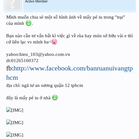
Active Member
Mình muốn chia sẻ một số hình ảnh về mấy pé iu trong "trại"
của mình
.
Bạn nào cần tư vấn bất kì việc gì về rùa hay mún sở hữu vài e thì
cứ liên lạc vs mình ha<
yahoo:hieu_103@yahoo.com.vn
dt:01265160372
fb:
http://www.facebook.com/banruanuivangtp
hcm
địa chỉ: ngã tư an sương quận 12 tphcm
đây là mấy pé iu ở nhà