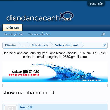
Đăng nhập
Diễn đàn
Bài viết gần đây
Tìm kiếm diễn đàn
Diễn đàn
...
Sinh vật cảnh
Gallery - Hình Ảnh
Liên hệ quảng cáo: anh Nguyễn Long Khánh (mobile: 0907 707 171 - nick:
nlkhanh - email: longkhanh1963@gmail.com)
show rùa nhà mình :D
hieu_103