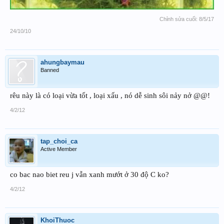
Chỉnh sửa cuối:
8/5/17
24/10/10
ahungbaymau
Banned
rêu này là có loại vừa tốt , loại xấu , nó dễ sinh sôi nảy nở @@!
4/2/12
tap_choi_ca
Active Member
co bac nao biet reu j vẫn xanh mướt ở 30 độ C ko?
4/2/12
KhoiThuoc