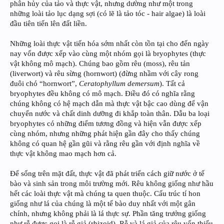
phân hủy của tảo và thực vật, nhưng dường như một trong
những loài tảo lục dạng sợi (có lẽ là tảo tóc - hair algae) là loài
đầu tiên tiến lên đất liền.
Những loài thực vật tiến hóa sớm nhất còn tồn tại cho đến ngày
nay vốn được xếp vào cùng một nhóm gọi là bryophytes (thực
vật không mô mạch). Chúng bao gồm rêu (moss), rêu tản
(liverwort) và rêu sừng (hornwort) (đừng nhầm với cây rong
đuôi chó “hornwort”,
Ceratophyllum demersum
). Tất cả
bryophytes đều không có mô mạch. Điều đó có nghĩa rằng
chúng không có hệ mạch dẫn mà thực vật bậc cao dùng để vận
chuyển nước và chất dinh dưỡng đi khắp toàn thân. Dẫu ba loại
bryophytes có những điểm tương đồng và hiện vẫn được xếp
cùng nhóm, nhưng những phát hiện gần đây cho thấy chúng
không có quan hệ gần gũi và rằng rêu gần với định nghĩa về
thực vật không mao mạch hơn cả.
Để sống trên mặt đất, thực vật đã phát triển cách giữ nước ở tế
bào và sinh sản trong môi trường mới. Rêu không giống như hầu
hết các loài thực vật mà chúng ta quen thuộc. Cấu trúc tí hon
giống như lá của chúng là một tế bào duy nhất với một gân
chính, nhưng không phải là lá thực sự. Phần tăng trưởng giống
như rễ được gọi là rễ giả (rhizoid). Rễ và lá giả của rêu vốn thiếu