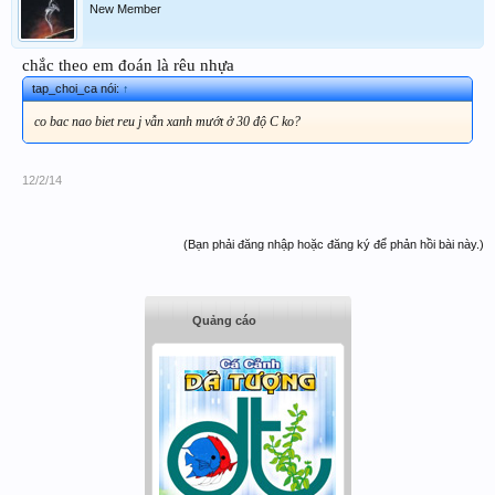
New Member
chắc theo em đoán là rêu nhựa
tap_choi_ca nói:
↑
co bac nao biet reu j vẫn xanh mướt ở 30 độ C ko?
12/2/14
(Bạn phải đăng nhập hoặc đăng ký để phản hồi bài này.)
Quảng cáo