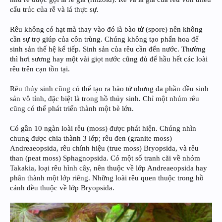
cấu trúc của rễ và lá thực sự.
Rêu không có hạt mà thay vào đó là bào tử (spore) nên không
cần sự trợ giúp của côn trùng. Chúng không tạo phấn hoa để
sinh sản thế hệ kế tiếp. Sinh sản của rêu cần đến nước. Thường
thì hơi sương hay một vài giọt nước cũng đủ để hầu hết các loài
rêu trên cạn tồn tại.
Rêu thủy sinh cũng có thể tạo ra bào tử nhưng đa phần đều sinh
sản vô tính, đặc biệt là trong hồ thủy sinh. Chỉ một nhúm rêu
cũng có thể phát triển thành một bè lớn.
Có gần 10 ngàn loài rêu (moss) được phát hiện. Chúng nhìn
chung được chia thành 3 lớp; rêu đen (granite moss)
Andreaeopsida, rêu chính hiệu (true moss) Bryopsida, và rêu
than (peat moss) Sphagnopsida. Có một số tranh cãi về nhóm
Takakia, loại rêu hình cây, nên thuộc về lớp Andreaeopsida hay
phân thành một lớp riêng. Những loài rêu quen thuộc trong hồ
cảnh đều thuộc về lớp Bryopsida.