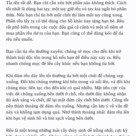
Tỉa rêu rất dễ. Bạn chỉ cần xén bớt phần nào không thích. Cách
tốt nhất là dùng hai tay, một tay giữ rêu và tay kia ngắt bỏ phần
thừa. Nếu bạn chỉ tỉa bớt một chút thì làm một tay cũng xong.
Phần rêu lấy ra có thể dùng cho hồ khác hay tặng bạn bè. Rêu
rất phổ biến trong các cuộc đấu giá cá cảnh và một số tiệm sẽ
mua phần rêu dư ra của bạn. Bạn cũng có thể dùng kéo để tỉa
rêu nếu muốn.
Bạn cần tỉa rêu thường xuyên; chúng sẽ mọc cho đến khi trở
thành loài độc tôn trong hồ nếu bạn để điều này xảy ra. Rêu
nhanh chóng mọc đè lên cây khác nếu bạn không tỉa bớt.
Khi đám rêu dày lên tôi thường tỉa bớt một chút để chúng xẹp
xuống. Đôi khi chúng trương khí bên trong và nổi lên, và đôi khi
chúng mọc liên tục cho đến khi có quá nhiều. Mặt tiêu cực của
việc đè chúng xuống bên dưới ở chỗ, rêu dưới đáy không nhận
đủ ánh sáng và chết, để lại một đám cây chết bên dưới. Cũng tốt
nếu thỉnh thoảng đè đám rêu xuống. Nhưng cần lưu ý về vấn đề
này và không lạm dụng quá. Nhớ thỉnh thoảng nhấc đám rêu lên
khi bạn vệ sinh hồ và hút sạch vùng bên dưới.
Rêu là một trong những loài cây thủy sinh dễ trồng nhất, cực kỳ