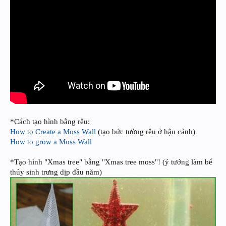
*Cách tạo hình bằng rêu:
How to Create a Moss Wall
(tạo bức tường rêu ở hậu cảnh)
How to grow a Moss Wall
*Tạo hình "Xmas tree" bằng "Xmas tree moss"! (ý tưởng làm bể
thủy sinh trưng dịp đầu năm)