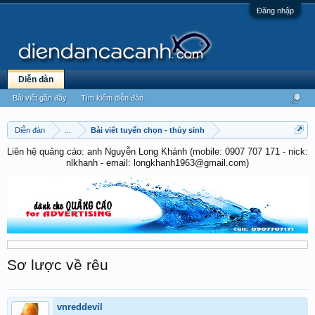
Đăng nhập
Diễn đàn
Bài viết gần đây
Tìm kiếm diễn đàn
Diễn đàn
...
Bài viết tuyển chọn - thủy sinh
Liên hệ quảng cáo: anh Nguyễn Long Khánh (mobile: 0907 707 171 - nick:
nlkhanh - email: longkhanh1963@gmail.com)
Sơ lược về rêu
vnreddevil