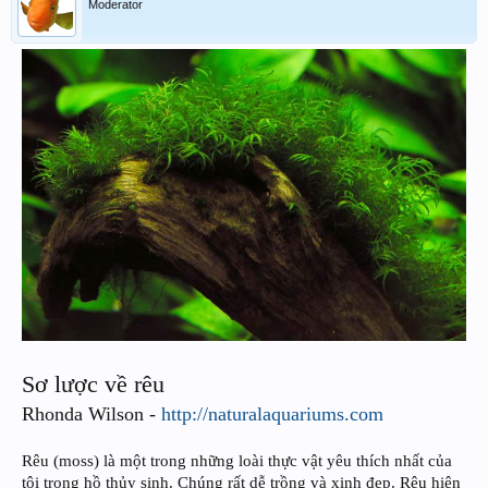
Moderator
Sơ lược về rêu
Rhonda Wilson -
http://naturalaquariums.com
Rêu (moss) là một trong những loài thực vật yêu thích nhất của
tôi trong hồ thủy sinh. Chúng rất dễ trồng và xinh đẹp. Rêu hiện