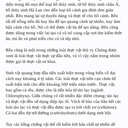
diện trong đủ mọi thể loại hồ thủy sinh, từ hồ thủy sinh châu Á,
hồ thủy sinh Hà Lan cho đến loại hồ cảnh gia đình đơn giản
nhất. Rêu mang lại sự duyên dáng và thực tế cho hồ cảnh. Rêu
rất dễ trồng trên đá hay lũa để tạo quang cảnh tự nhiên, hay làm
hậu cảnh cho hồ. Nó có thể được cắt tỉa để tạo dáng. Rêu cũng
được dùng trong việc lai tạo cá và nó cung cấp nơi tìm kiếm thức
ăn, trú ẩn và phát triển cho cá và tép nhỏ.
Rêu cũng là một trong những loài thực vật thú vị. Chúng được
xem là loài thực vật thực sự đầu tiên, và vì vậy nằm trong nhóm
được gọi là thực vật sơ khai.
Sinh vật quang hợp đầu tiên xuất hiện trong vùng biển cổ đại
cách nay khoảng 4 tỷ năm. Các loài thực vật trên cạn chưa hề
xuất hiện mãi cho đến khoảng 500 triệu năm trước. Thực vật,
bao gồm cả rêu, được cho là tiến hóa từ tảo lục (ngành
Chlorophyta). Giữa chúng có rất nhiều đặc điểm chung; tảo lục
và thực vật đều sử dụng diệp lục tố. Vách tế bào của hầu hết các
loài tảo lục và thực vật đều được tạo ra bởi chất xơ (cellulose).
Cả hai đều dự trữ đường (carbohydrate) dưới dạng tinh bột.
Tuy các bằng chứng vật thể rất hiếm bởi bản chất tự nhiên dễ