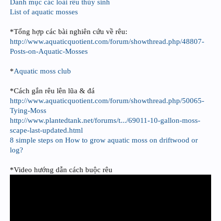
Danh mục các loài rêu thủy sinh
List of aquatic mosses
*Tổng hợp các bài nghiên cứu về rêu:
http://www.aquaticquotient.com/forum/showthread.php/48807-
Posts-on-Aquatic-Mosses
*
Aquatic moss club
*Cách gắn rêu lên lũa & đá
http://www.aquaticquotient.com/forum/showthread.php/50065-
Tying-Moss
http://www.plantedtank.net/forums/t.../69011-10-gallon-moss-
scape-last-updated.html
8 simple steps on How to grow aquatic moss on driftwood or
log?
*Video hướng dẫn cách buộc rêu