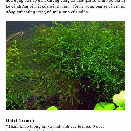
hữu dụng và hấp dẫn. Chúng cũng có một lịch sử sinh học thú vị
kể cả những bí mật của riêng mình. Tôi hy vọng bạn sẽ cân nhắc
trồng thử chúng trong hồ thủy sinh của mình.
Ghi chú (vnrd)
*Tham khảo thông tin và hình anh các loài rêu ở đây: