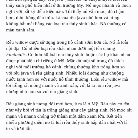
thủy sinh phổ biến nhất ở thị trường Mỹ. Nó mọc nhanh và thích
nghi với bất kỳ điều kiện nào. Tôi thấy nó vẫn mọc, dù chậm
hơn, dưới bóng đèn tròn. Lá của rêu java nhỏ hơn và trông
không bắt mắt bằng các loại rêu thủy sinh khác. Nó thường có
màu xanh sẫm.
Rêu willow được sử dụng trong hồ cảnh sớm hơn cả. Nó là loài
nội địa. Có nhiều loại rêu khác nhau dưới một tên chung
Fontinalis
. Có hơn 50 loài rêu thủy sinh thuộc các họ khác nhau
được phát hiện chỉ riêng ở Mỹ. Mặc dù một số trong đó thích
nghi với môi trường hồ cảnh, chúng thường khó trồng hơn so
với rêu java và rêu giáng sinh. Nhiều loài dường như chuộng
nước lạnh hơn so với nước hồ bình thường. Loài rêu willow mà
tôi trồng rất mỏng manh và xinh xắn, với lá to hơn rêu java
nhưng nhỏ hơn so với rêu giáng sinh.
Rêu giáng sinh tương đối mới hơn, ít ra là ở Mỹ. Rêu này có tên
như vậy bởi vì tán lá trông giống như cây giáng sinh. Nó mọc rất
mạnh và nhanh chóng trở thành một đám xanh lớn. Xét trên
nhiều phương diện, nó là loài rêu thủy sinh hấp dẫn nhất với lá
to và tươi tốt.