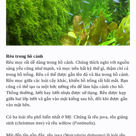
Rêu trong hồ cảnh
Rêu mọc rất dễ dàng trong hồ cảnh. Chúng thích nghi với nguồn
sáng yếu cũng như mạnh, và mọc trên bất kỳ thứ gì, thậm chí cả
trong hồ trống. Rêu có thể được gắn lên đá và lũa trong hồ cảnh.
Rêu mọc giữa các loài cây khác, khiến hồ trông rất bắt mắt. Bạn
cũng có thể tạo ra một bức tường rêu để làm hậu cảnh cho hồ.
Thông thường, lưới hay lưới nhựa được sử dụng. Rêu được kẹp
giữa hai lớp lưới và gắn vào mặt kiếng sau hồ, đôi khi được gắn
vào mặt bên.
Có ba loài rêu phổ biến nhất ở Mỹ. Chúng là rêu java, rêu giáng
sinh (christmas tree) và rêu willow (
Fontinalis
).
Mãi đến tận gần đây, rêu java (
Vesicularia dubyana
) là loài rêu