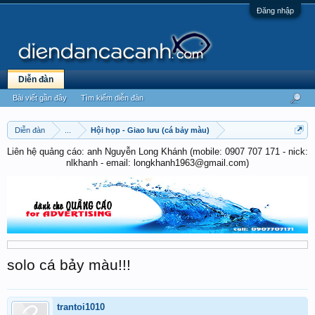
Đăng nhập
Diễn đàn
Bài viết gần đây
Tìm kiếm diễn đàn
Diễn đàn
...
Hội họp - Giao lưu (cá bảy màu)
Liên hệ quảng cáo: anh Nguyễn Long Khánh (mobile: 0907 707 171 - nick:
nlkhanh - email: longkhanh1963@gmail.com)
solo cá bảy màu!!!
trantoi1010