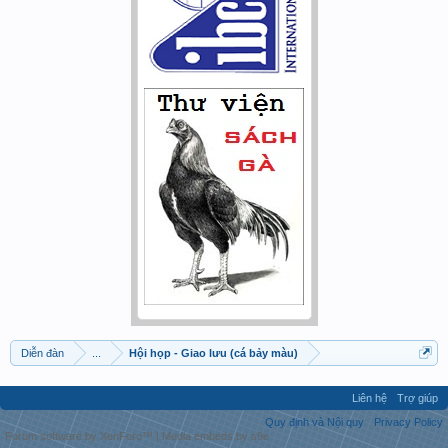
Diễn đàn
...
Hội họp - Giao lưu (cá bảy màu)
Liên hệ
Trợ giúp
Quy định và Nội quy
Privacy Policy
Forum software by XenForo™
|
Media embeds by s9e