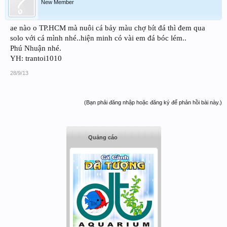
New Member
ae nào o TP.HCM mà nuôi cá bảy màu chợ bít đá thì đem qua
solo với cá mình nhé..hiện minh có vài em đá bóc lém..
Phú Nhuận nhé.
YH: trantoi1010
28/9/13
(Bạn phải đăng nhập hoặc đăng ký để phản hồi bài này.)
Quảng cáo