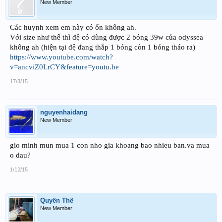
New Member
Các huynh xem em này có ổn không ah.
Với size như thế thì đệ có dùng được 2 bóng 39w của odyssea
không ah (hiện tại đệ đang thắp 1 bóng còn 1 bóng tháo ra)
https://www.youtube.com/watch?
v=ancviZ0LrCY&feature=youtu.be
17/3/15
nguyenhaidang
New Member
gio minh mun mua 1 con nho gia khoang bao nhieu ban.va mua
o dau?
1/12/15
Quyền Thế
New Member