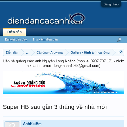
Đăng nhập
Diễn đàn
Bài viết gần đây
Tìm kiếm diễn đàn
Diễn đàn
...
Cá rồng - Arowana
Gallery - Hình ảnh cá rồng
Liên hệ quảng cáo: anh Nguyễn Long Khánh (mobile: 0907 707 171 - nick:
nlkhanh - email: longkhanh1963@gmail.com)
Super HB sau gần 3 tháng về nhà mới
AnhKetEm