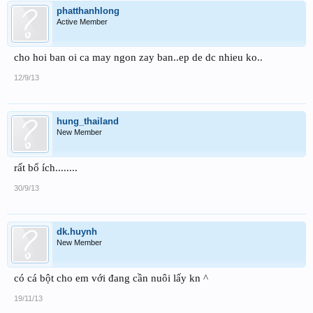
phatthanhlong
Active Member
cho hoi ban oi ca may ngon zay ban..ep de dc nhieu ko..
12/9/13
hung_thailand
New Member
rất bổ ích........
30/9/13
dk.huynh
New Member
có cá bột cho em với đang cần nuôi lấy kn ^
19/11/13