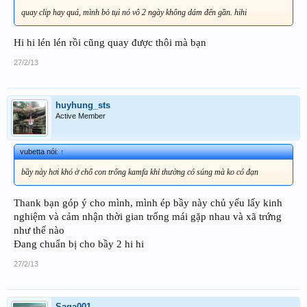
quay clip hay quá, mình bỏ tụi nó vô 2 ngày không dám đến gần. hihi
Hi hi lén lén rồi cũng quay được thôi mà bạn
27/2/13
huyhung_sts
Active Member
vubetta nói:
↑
bầy này hơi khó ờ chổ con trống kamfa khỉ thường có súng mà ko có đạn
Thank bạn góp ý cho mình, mình ép bầy này chủ yếu lấy kinh
nghiệm và cảm nhận thời gian trống mái gặp nhau và xã trứng
như thế nào
Đang chuẩn bị cho bầy 2 hi hi
27/2/13
Saga001