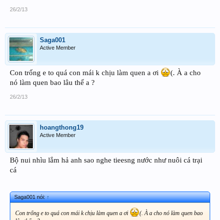
26/2/13
Saga001
Active Member
Con trống e to quá con mái k chịu làm quen a ơi
(. À a cho
nó làm quen bao lâu thế a ?
26/2/13
hoangthong19
Active Member
Bộ nui nhìu lắm hả anh sao nghe tieesng nước như nuôi cá trại
cá
Saga001 nói:
↑
Con trống e to quá con mái k chịu làm quen a ơi
(. À a cho nó làm quen bao