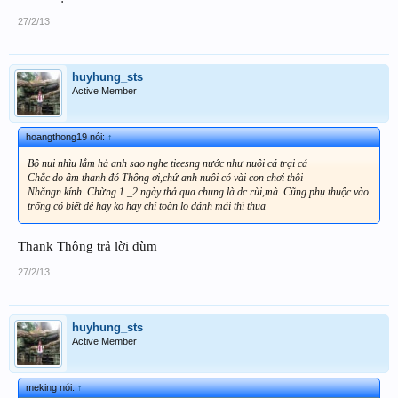
27/2/13
huyhung_sts
Active Member
hoangthong19 nói:
↑
Bộ nui nhìu lắm hả anh sao nghe tieesng nước như nuôi cá trại cá
Chắc do âm thanh đó Thông ơi,chứ anh nuôi có vài con chơi thôi
Nhăngn kính. Chừng 1 _2 ngày thả qua chung là dc rùi,mà. Cũng phụ thuộc vào
trống có biết dê hay ko hay chỉ toàn lo đánh mái thì thua
Thank Thông trả lời dùm
27/2/13
huyhung_sts
Active Member
meking nói:
↑