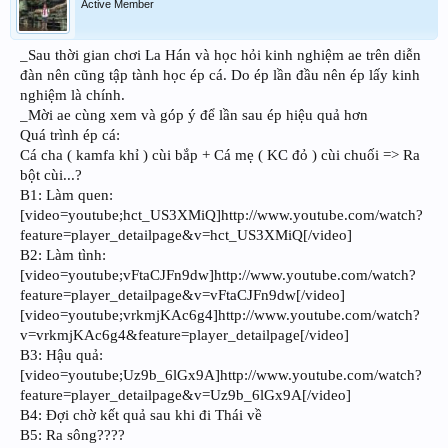
Active Member
_Sau thời gian chơi La Hán và học hỏi kinh nghiệm ae trên diễn
đàn nên cũng tập tành học ép cá. Do ép lần đầu nên ép lấy kinh
nghiệm là chính.
_Mời ae cùng xem và góp ý để lần sau ép hiệu quả hơn
Quá trình ép cá:
Cá cha ( kamfa khỉ ) cùi bắp + Cá mẹ ( KC đỏ ) cùi chuối => Ra
bột cùi...?
B1: Làm quen:
[video=youtube;hct_US3XMiQ]http://www.youtube.com/watch?
feature=player_detailpage&v=hct_US3XMiQ[/video]
B2: Làm tình:
[video=youtube;vFtaCJFn9dw]http://www.youtube.com/watch?
feature=player_detailpage&v=vFtaCJFn9dw[/video]
[video=youtube;vrkmjKAc6g4]http://www.youtube.com/watch?
v=vrkmjKAc6g4&feature=player_detailpage[/video]
B3: Hậu quả:
[video=youtube;Uz9b_6lGx9A]http://www.youtube.com/watch?
feature=player_detailpage&v=Uz9b_6lGx9A[/video]
B4: Đợi chờ kết quả sau khi đi Thái về
B5: Ra sông????