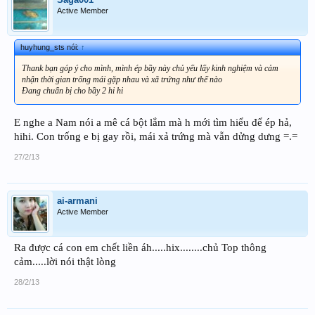
Active Member
huyhung_sts nói:
↑
Thank bạn góp ý cho mình, mình ép bầy này chủ yếu lấy kinh nghiệm và cảm
nhận thời gian trống mái gặp nhau và xã trứng như thế nào
Đang chuẩn bị cho bầy 2 hi hi
E nghe a Nam nói a mê cá bột lắm mà h mới tìm hiểu để ép hả,
hihi. Con trống e bị gay rồi, mái xả trứng mà vẫn dửng dưng =.=
27/2/13
ai-armani
Active Member
Ra được cá con em chết liền áh.....hix........chủ Top thông
cảm.....lời nói thật lòng
28/2/13