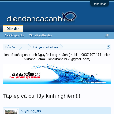
Đăng nhập
Diễn đàn
Bài viết gần đây
Tìm kiếm diễn đàn
Diễn đàn
...
Lai tạo - cá La Hán
Liên hệ quảng cáo: anh Nguyễn Long Khánh (mobile: 0907 707 171 - nick:
nlkhanh - email: longkhanh1963@gmail.com)
Tập ép cá cùi lấy kinh nghiệm!!!
huyhung_sts