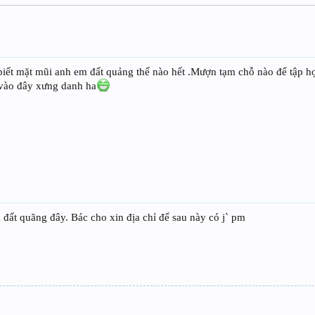
biết mặt mũi anh em đất quảng thế nào hết .Mượn tạm chỗ nào để tập h
 vào đây xưng danh ha
i đất quãng đây. Bác cho xin địa chỉ để sau này có j` pm