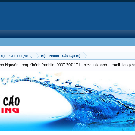
 họp - Giao lưu (Betta)
Hội - Nhóm - Câu Lạc Bộ
anh Nguyễn Long Khánh (mobile: 0907 707 171 - nick: nlkhanh - email: long