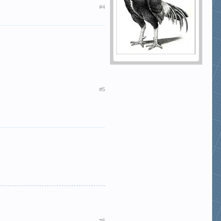
#4
#5
#6