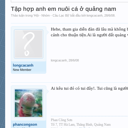
Tập hợp anh em nuôi cá ở quảng nam
Thảo luận trong '
Hội - Nhóm - Câu Lạc Bộ
' bắt đầu bởi
longcacanh
,
28/6/08
.
Hehe, tham gia diễn đàn đã lâu mà không 
cảnh cho thuận tiện.Ai là người đất quảng
longcacanh
,
28/6/08
longcacanh
New Member
Ai kêu tui đó có tui đây!. Tui cũng là ngườ
Phan Công Sơn
phancongson
Tổ 7, TT Hà Lam, Thăng Bình, Quảng Nam