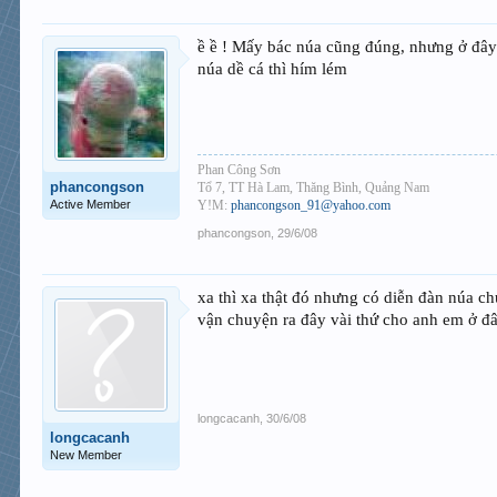
ề ề ! Mấy bác núa cũng đúng, nhưng ở đây t
núa dề cá thì hím lém
Phan Công Sơn
phancongson
Tổ 7, TT Hà Lam, Thăng Bình, Quảng Nam
Active Member
Y!M:
phancongson_91@yahoo.com
phancongson
,
29/6/08
xa thì xa thật đó nhưng có diễn đàn núa ch
vận chuyện ra đây vài thứ cho anh em ở đ
longcacanh
,
30/6/08
longcacanh
New Member