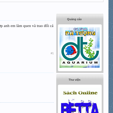
Quảng cáo
ợp anh em làm quen và trao đổi cá
#1
Thư viện