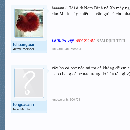
haaaaa./..Tôi ở tít Nam Định nè.Xa mấy ng
cho.Mình thấy nhiều ae vẫn gửi cá cho nh
Lê Tuấn Việt
--
0902.222.050
-
NAM ĐỊNH TỈNH
lehoangtuan
lehoangtuan
,
30/6/08
Active Member
vậy hả có pác nào tại trợ cá không để em 
.sao chẳng có ae nào trong đó bàn tán gì v
longcacanh
,
30/6/08
longcacanh
New Member