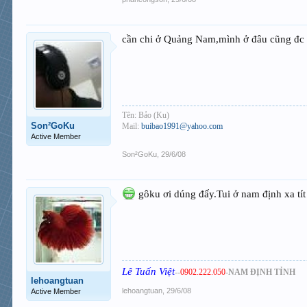
cần chi ở Quảng Nam,mình ở đâu cũng đc
Tên: Bảo (Ku)
Son²GoKu
Mail:
buibao1991@yahoo.com
Active Member
Son²GoKu
,
29/6/08
gôku ơi dúng đấy.Tui ở nam định xa tít
Lê Tuấn Việt
--
0902.222.050
-
NAM ĐỊNH TỈNH
lehoangtuan
lehoangtuan
,
29/6/08
Active Member