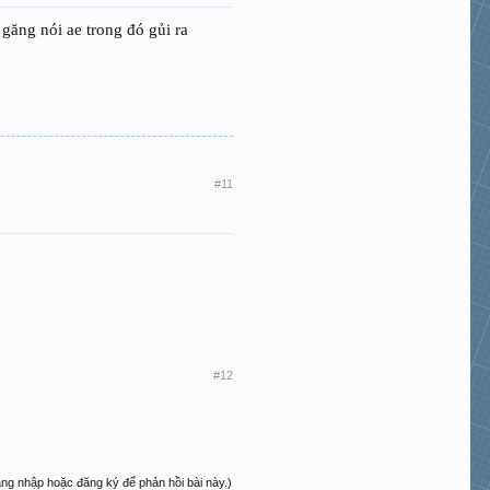
găng nói ae trong đó gủi ra
#11
#12
ăng nhập hoặc đăng ký để phản hồi bài này.)