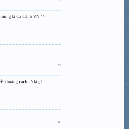
 hướng là Cá Cảnh VN ^^
#7
về khoảng cách có là gì
#8