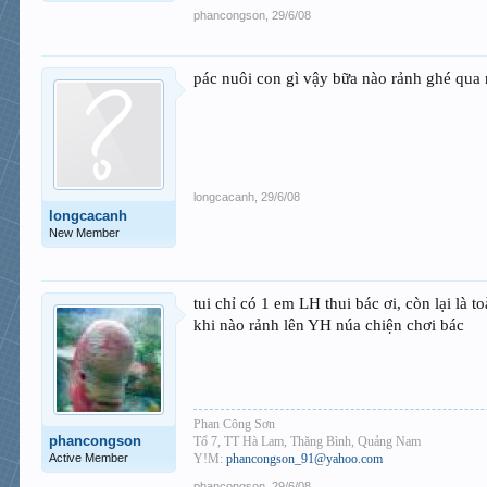
phancongson
,
29/6/08
pác nuôi con gì vậy bữa nào rảnh ghé qua
longcacanh
,
29/6/08
longcacanh
New Member
tui chỉ có 1 em LH thui bác ơi, còn lại là 
khi nào rảnh lên YH núa chiện chơi bác
Phan Công Sơn
phancongson
Tổ 7, TT Hà Lam, Thăng Bình, Quảng Nam
Active Member
Y!M:
phancongson_91@yahoo.com
phancongson
,
29/6/08