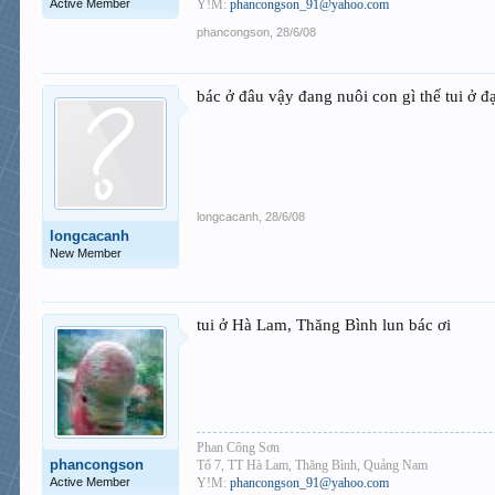
Active Member
Y!M:
phancongson_91@yahoo.com
phancongson
,
28/6/08
bác ở đâu vậy đang nuôi con gì thế tui ở đ
longcacanh
,
28/6/08
longcacanh
New Member
tui ở Hà Lam, Thăng Bình lun bác ơi
Phan Công Sơn
phancongson
Tổ 7, TT Hà Lam, Thăng Bình, Quảng Nam
Active Member
Y!M:
phancongson_91@yahoo.com