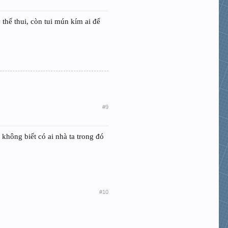
thế thui, còn tui mún kím ai để
#9
không biết có ai nhà ta trong đó
#10