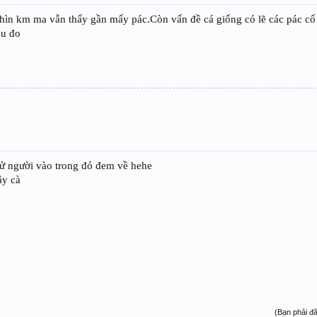
hìn km ma vẫn thấy gần mấy pác.Còn vấn đề cá giống có lẽ các pác cố 
au đo
cử người vào trong đó đem về hehe
ậy cà
(Bạn phải đ