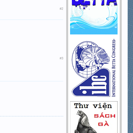
#2
#3