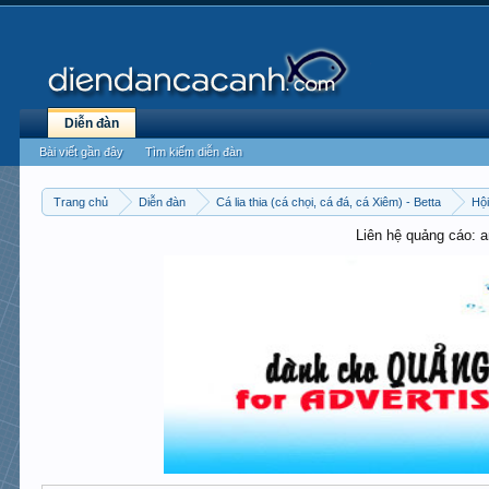
Diễn đàn
Bài viết gần đây
Tìm kiếm diễn đàn
Trang chủ
Diễn đàn
Cá lia thia (cá chọi, cá đá, cá Xiêm) - Betta
Hội
Liên hệ quảng cáo: 