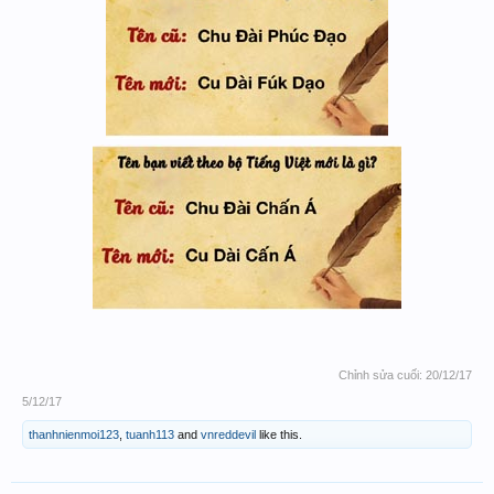
Chỉnh sửa cuối:
20/12/17
5/12/17
thanhnienmoi123
,
tuanh113
and
vnreddevil
like this.