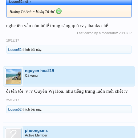
lucson52 nói:
↑
Hoàng Tú Anh = Hoàq Tú An'
nghe tên vẫn còn tử tế trong sáng quá :v , thanks chế
Last edited by a moderator:
20/12/17
19/12/17
lucson52
thích bài này.
nguyen hoa219
Cá vàng
ôi tên tôi :v :v Quyễn Wị Hoa, như tiếng trung luôn mới chết :v
25/12/17
lucson52
thích bài này.
phuongsms
Active Member