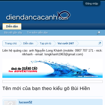
Đăng nhập
Diễn đàn
Bài viết gần đây
Tìm kiếm diễn đàn
Trang chủ
Diễn đàn
Tạp pín lù
Vui cười 24/7
Liên hệ quảng cáo: anh Nguyễn Long Khánh (mobile: 0907 707 171 - nick:
nlkhanh - email: longkhanh1963@gmail.com)
Tên mới của bạn theo kiểu gõ Bùi Hiền
lucson52