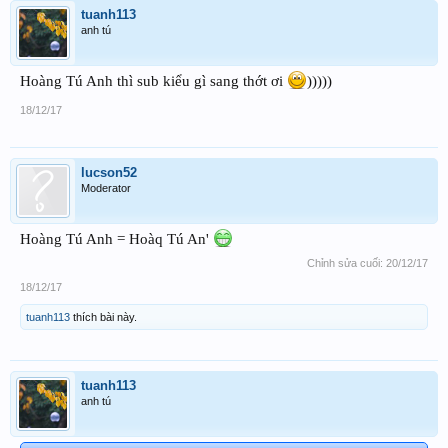
tuanh113
anh tú
Hoàng Tú Anh thì sub kiểu gì sang thớt ơi
)))))
18/12/17
lucson52
Moderator
Hoàng Tú Anh = Hoàq Tú An'
Chỉnh sửa cuối:
20/12/17
18/12/17
tuanh113
thích bài này.
tuanh113
anh tú