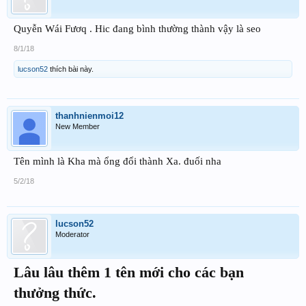
Quyễn Wái Fươq . Hic đang bình thường thành vậy là seo
8/1/18
lucson52
thích bài này.
thanhnienmoi12
New Member
Tên mình là Kha mà ổng đổi thành Xa. đuối nha
5/2/18
lucson52
Moderator
Lâu lâu thêm 1 tên mới cho các bạn
thưởng thức.