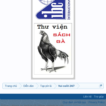
Trang chủ
Diễn đàn
Tạp pín lù
Vui cười 24/7
Liên hệ
Trợ giúp
Quy định và Nội quy
Privacy Policy
Forum software by XenForo™
|
Media embeds by s9e