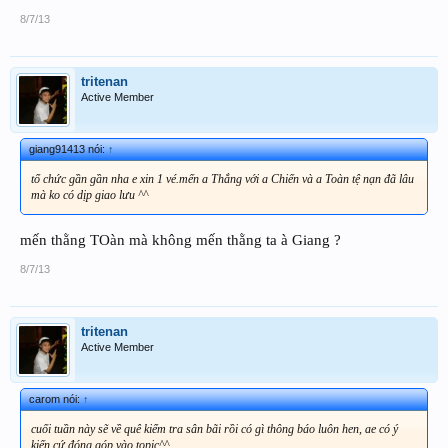
8/7/13
tritenan
Active Member
giang91413 nói:
↑
tổ chức gần gần nha e xin 1 vé.mến a Thắng với a Chiến và a Toàn tệ nạn đã lâu
mà ko có dịp giao lưu ^^
mến thằng TOàn mà không mến thằng ta à Giang ?
8/7/13
tritenan
Active Member
carom nói:
↑
cuối tuần này sẽ về quê kiểm tra sân bãi rồi có gì thông báo luôn hen, ae có ý
kiến cứ đóng góp vào topic^^