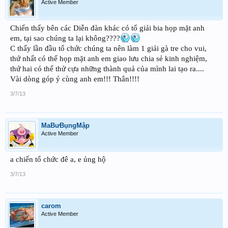
Active Member
Chiến thấy bên các Diễn đàn khác có tổ giải bia họp mặt anh
em, tại sao chúng ta lại không????
C thấy lần đầu tổ chức chúng ta nên làm 1 giải gà tre cho vui,
thứ nhất có thể họp mặt anh em giao lưu chia sẻ kinh nghiệm,
thứ hai có thể thử cựa những thành quả của mình lai tạo ra....
Vài dòng góp ý cùng anh em!!! Thân!!!!
3/7/13
MaBưBụngMập
Active Member
a chiến tổ chức đê a, e ủng hộ
3/7/13
carom
Active Member