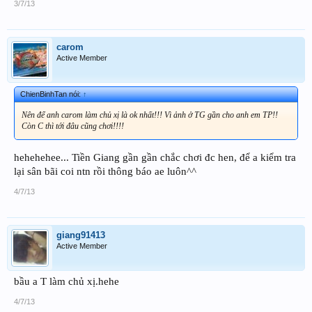
3/7/13
carom
Active Member
ChienBinhTan nói:
↑
Nên để anh carom làm chủ xị là ok nhất!!! Vì ảnh ở TG gần cho anh em TP!!
Còn C thì tới đâu cũng chơi!!!!
hehehehee... Tiền Giang gần gần chắc chơi đc hen, để a kiểm tra
lại sân bãi coi ntn rồi thông báo ae luôn^^
4/7/13
giang91413
Active Member
bầu a T làm chủ xị.hehe
4/7/13