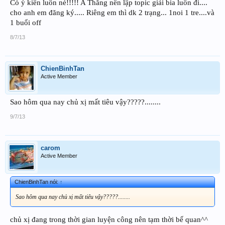
Có ý kiên luôn nè!!!!! A Thắng nên lập topic giải bia luôn đi....
cho anh em đăng ký..... Riêng em thì dk 2 trạng... 1noi 1 tre....và
1 buổi off
8/7/13
ChienBinhTan
Active Member
Sao hôm qua nay chủ xị mất tiêu vậy?????........
9/7/13
carom
Active Member
ChienBinhTan nói:
↑
Sao hôm qua nay chủ xị mất tiêu vậy?????........
chủ xị đang trong thời gian luyện công nên tạm thời bế quan^^