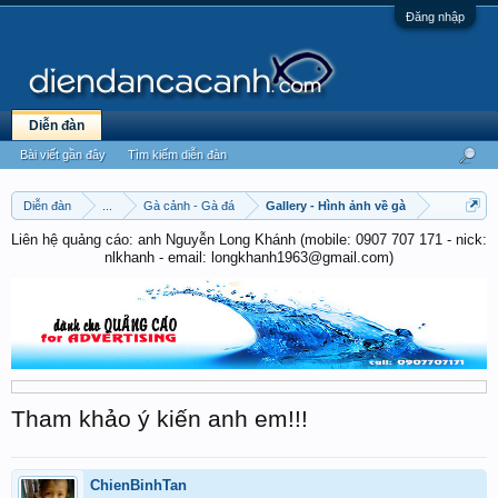
Đăng nhập
Diễn đàn
Bài viết gần đây
Tìm kiếm diễn đàn
Diễn đàn
...
Gà cảnh - Gà đá
Gallery - Hình ảnh về gà
Liên hệ quảng cáo: anh Nguyễn Long Khánh (mobile: 0907 707 171 - nick:
nlkhanh - email: longkhanh1963@gmail.com)
Tham khảo ý kiến anh em!!!
ChienBinhTan