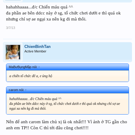
hahahhaaaa...đ/c Chiến máu quá ^^
đa phần ae bên ddcc này ở sg, tổ chức chơi dưới e thì quá ok
nhưng chỉ sợ ae ngại xa nên kg đi mà thôi.
3/7/13
ChienBinhTan
Active Member
MaBưBụngMập nói:
↑
a chiến tổ chức đê a, e ủng hộ
carom nói:
↑
hahahhaaaa...đ/c Chiến máu quá ^^
đa phần ae bên ddcc này ở sg, tổ chức chơi dưới e thì quá ok nhưng chỉ sợ ae
ngại xa nên kg đi mà thôi.
Nên để anh carom làm chủ xị là ok nhất!!! Vì ảnh ở TG gần cho
anh em TP!! Còn C thì tới đâu cũng chơi!!!!