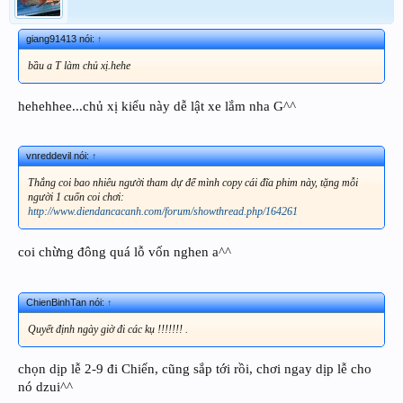
giang91413 nói:
↑
bầu a T làm chủ xị.hehe
hehehhee...chủ xị kiểu này dễ lật xe lắm nha G^^
vnreddevil nói:
↑
Thắng coi bao nhiêu người tham dự để mình copy cái đĩa phim này, tặng mỗi
người 1 cuốn coi chơi:
http://www.diendancacanh.com/forum/showthread.php/164261
coi chừng đông quá lỗ vốn nghen a^^
ChienBinhTan nói:
↑
Quyết định ngày giờ đi các kụ !!!!!!! .
chọn dịp lễ 2-9 đi Chiến, cũng sắp tới rồi, chơi ngay dịp lễ cho
nó dzui^^