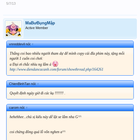
5/7/13
MaBưBụngMập
Active Member
vnreddevil nói:
↑
Thắng coi bao nhiêu người tham dự để mình copy cái đĩa phim này, tặng mỗi
người 1 cuốn coi chơi:
a Đại ơi chắc nhìu ng lắm á
http://www.diendancacanh.com/forum/showthread.php/164261
ChienBinhTan nói:
↑
Quyết định ngày giờ đi các kụ !!!!!!! .
carom nói:
↑
hehehhee...chủ xị kiểu này dễ lật xe lắm nha G^^
coi chừng đông quá lỗ vốn nghen a^^