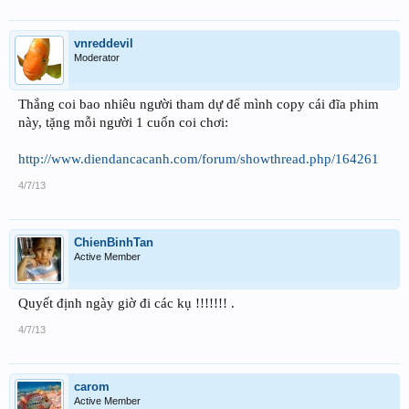
vnreddevil
Moderator
Thắng coi bao nhiêu người tham dự để mình copy cái đĩa phim
này, tặng mỗi người 1 cuốn coi chơi:
http://www.diendancacanh.com/forum/showthread.php/164261
4/7/13
ChienBinhTan
Active Member
Quyết định ngày giờ đi các kụ !!!!!!! .
4/7/13
carom
Active Member