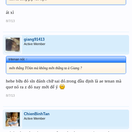
át xì
8/7/13
giang91413
Active Member
tritenan nói:
↑
mến thằng TOàn mà không mến thằng ta à Giang ?
hehe bữa đó sĩn đánh chữ sai đó.trong đầu định là ae tenan mà
quơ nó ra z đó nay mới để ý
8/7/13
ChienBinhTan
Active Member