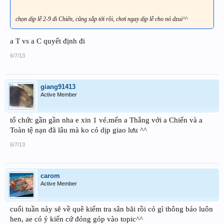
chọn dịp lễ 2-9 đi Chiến, cũng sắp tới rồi, chơi ngay dịp lễ cho nó dzui^^
a T vs a C quyết định đi
6/7/13
giang91413
Active Member
tổ chức gần gần nha e xin 1 vé.mến a Thắng với a Chiến và a
Toàn tệ nạn đã lâu mà ko có dịp giao lưu ^^
6/7/13
carom
Active Member
cuối tuần này sẽ về quê kiểm tra sân bãi rồi có gì thông báo luôn
hen, ae có ý kiến cứ đóng góp vào topic^^