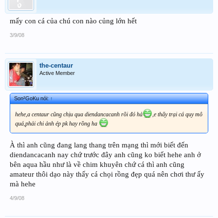
mấy con cá của chú con nào củng lớn hết
3/9/08
the-centaur
Active Member
Son²GoKu nói:
↑
hehe,a centaur cũng chịu qua diendancacanh rồi đó hả
,e thấy trại cá quy mô
quá,phải chi ảnh ép pk hay rồng ha
À thì anh cũng đang lang thang trên mạng thì mới biết đến
diendancacanh nay chứ trước đây anh cũng ko biết hehe anh ở
bên aqua hầu như là về chim khuyên chứ cá thì anh cũng
amateur thôi dạo này thấy cá chọi rồng đẹp quá nên chơi thư ấy
mà hehe
4/9/08