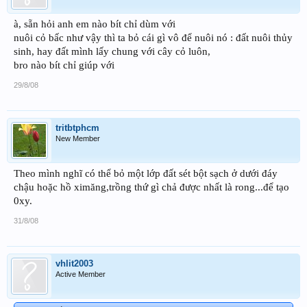
à, sẵn hỏi anh em nào bít chỉ dùm với
nuôi cỏ bấc như vậy thì ta bỏ cái gì vô để nuôi nó : đất nuôi thủy
sinh, hay đất mình lấy chung với cây cỏ luôn,
bro nào bít chỉ giúp với
29/8/08
tritbtphcm
New Member
Theo mình nghĩ có thể bỏ một lớp đất sét bột sạch ở dưới đáy
chậu hoặc hồ ximăng,trồng thứ gì chả được nhất là rong...để tạo
0xy.
31/8/08
vhlit2003
Active Member