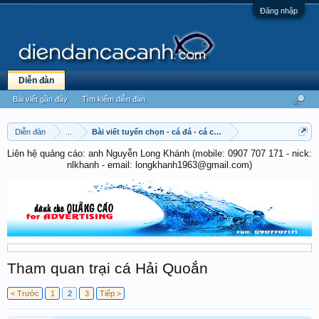
Đăng nhập
Diễn đàn
Bài viết gần đây
Tìm kiếm diễn đàn
Diễn đàn
...
Bài viết tuyển chọn - cá đá - cá chọi
Liên hệ quảng cáo: anh Nguyễn Long Khánh (mobile: 0907 707 171 - nick:
nlkhanh - email: longkhanh1963@gmail.com)
Tham quan trại cá Hải Quoắn
< Trước
1
2
3
Tiếp >