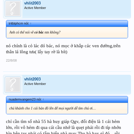
vhlit2003
Active Member
tritbtphcm nói:
↑
Anh có thể nói về
cỏ bắc
ntn không?
nó chính là cỏ lác đó bác, nó mọc ở khắp các ven đường,trên
thân lá lông tưa( lấy tay rờ là bít)
22/8/08
vhlit2003
Active Member
nuademvangem23 nói:
↑
chú khánh cho 1 cái bản đồ lên để mọi người dễ tìm chú ơi....
chỉ cần tìm số nhà 55 hà huy giáp Qgv, đối điện là 1 cái hẻm
lớn, rồi vô hẻm đi qua cái cầu nhớ là quẹt phải rồi đi típ nhớn
hìn bên tay phải có tấm biển nhà may Thu hà hay gì đó... rồi