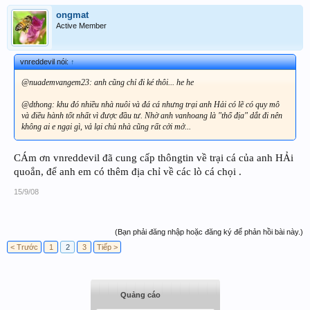
ongmat
Active Member
vnreddevil nói:
↑
@nuademvangem23: anh cũng chỉ đi ké thôi... he he
@dthong: khu đó nhiều nhà nuôi và đá cá nhưng trại anh Hải có lẽ có quy mô
và điều hành tốt nhất vì được đầu tư. Nhờ anh vanhoang là "thổ địa" dắt đi nên
không ai e ngại gì, vả lại chủ nhà cũng rất cởi mở...
CÁm ơn vnreddevil đã cung cấp thôngtin về trại cá của anh HẢi
quoắn, để anh em có thêm địa chỉ về các lò cá chọi .
15/9/08
(Bạn phải đăng nhập hoặc đăng ký để phản hồi bài này.)
< Trước
1
2
3
Tiếp >
Quảng cáo