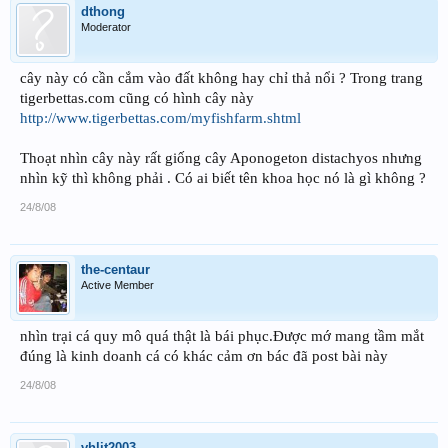
dthong
Moderator
cây này có cần cắm vào đất không hay chỉ thả nổi ? Trong trang
tigerbettas.com cũng có hình cây này
http://www.tigerbettas.com/myfishfarm.shtml
Thoạt nhìn cây này rất giống cây Aponogeton distachyos nhưng
nhìn kỹ thì không phải . Có ai biết tên khoa học nó là gì không ?
24/8/08
the-centaur
Active Member
nhìn trại cá quy mô quá thật là bái phục.Được mớ mang tầm mắt
đúng là kinh doanh cá có khác cảm ơn bác đã post bài này
24/8/08
vhlit2003