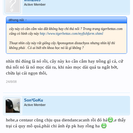
Active Member
dthong nói:
↑
cây này có cần cắm vào đất không hay chỉ thả nổi ? Trong trang tigerbettas.com
cũng có hình cây này
http://www.tigerbettas.com/myfishfarm.shtml
Thoạt nhìn cây này rất giống cây Aponogeton distachyos nhưng nhìn kỹ thì
không phải . Có ai biết tên khoa học nó là gì không ?
nhìn thì đúng là nó rồi, cây này ko cần cắm hay trồng gì cả, cứ
thả nổi nó là nó mọc dài ra, khi nào mọc dài quá ta ngắt bớt,
chừa lại cái ngọn thôi,
24/8/08
Son²GoKu
Active Member
hehe,a centaur cũng chịu qua diendancacanh rồi đó hả
,e thấy
trại cá quy mô quá,phải chi ảnh ép pk hay rồng ha