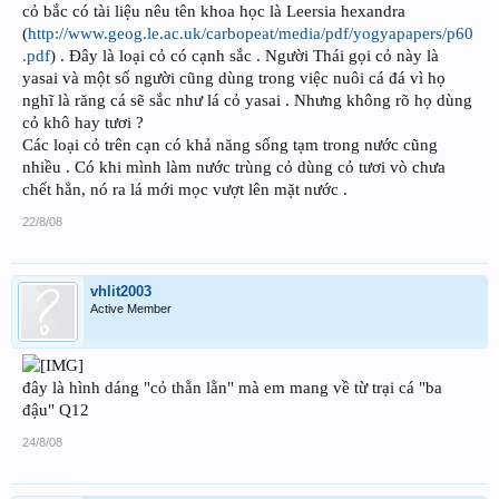
cỏ bắc có tài liệu nêu tên khoa học là Leersia hexandra
(
http://www.geog.le.ac.uk/carbopeat/media/pdf/yogyapapers/p60
.pdf
) . Đây là loại cỏ có cạnh sắc . Người Thái gọi cỏ này là
yasai và một số người cũng dùng trong việc nuôi cá đá vì họ
nghĩ là răng cá sẽ sắc như lá cỏ yasai . Nhưng không rõ họ dùng
cỏ khô hay tươi ?
Các loại cỏ trên cạn có khả năng sống tạm trong nước cũng
nhiều . Có khi mình làm nước trùng cỏ dùng cỏ tươi vò chưa
chết hẳn, nó ra lá mới mọc vượt lên mặt nước .
22/8/08
vhlit2003
Active Member
đây là hình dáng "cỏ thằn lằn" mà em mang về từ trại cá "ba
đậu" Q12
24/8/08