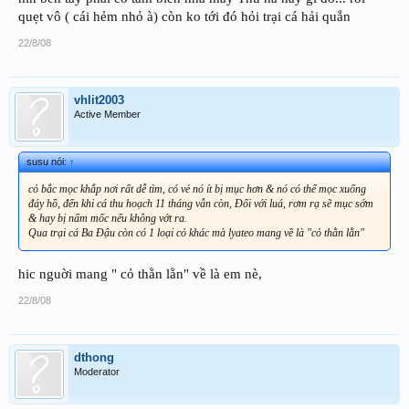
quẹt vô ( cái hẻm nhỏ à) còn ko tới đó hỏi trại cá hải quắn
22/8/08
vhlit2003
Active Member
susu nói:
↑
cỏ bắc mọc khắp nơi rất dễ tìm, có vẻ nó ít bị mục hơn & nó có thể mọc xuống
đáy hồ, đến khi cá thu hoạch 11 tháng vẫn còn, Đối với luá, rơm rạ sẽ mục sớm
& hay bị nấm mốc nếu không vớt ra.
Qua trại cá Ba Đậu còn có 1 loại cỏ khác mà lyateo mang về là "cỏ thằn lằn"
hic nguời mang " cỏ thằn lằn" về là em nè,
22/8/08
dthong
Moderator