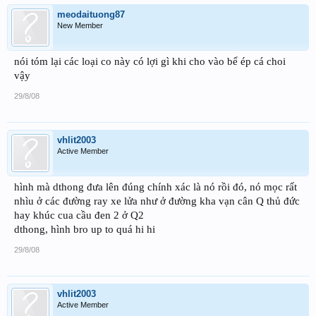
meodaituong87
New Member
nói tóm lại các loại co này có lợi gì khi cho vào bể ép cá choi
vậy
29/8/08
vhlit2003
Active Member
hình mà dthong đưa lên đúng chính xác là nó rồi đó, nó mọc rất
nhìu ở các đường ray xe lửa như ở đường kha vạn cân Q thủ đức
hay khúc cua cầu đen 2 ở Q2
dthong, hình bro up to quá hi hi
29/8/08
vhlit2003
Active Member