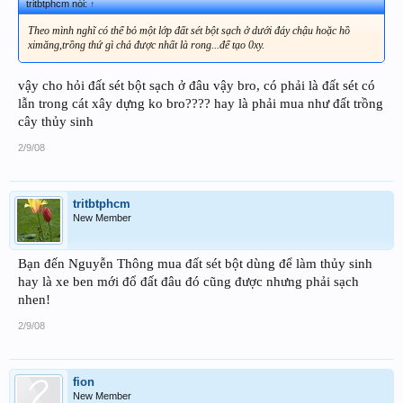
tritbtphcm nói:
↑
Theo mình nghĩ có thể bỏ một lớp đất sét bột sạch ở dưới đáy chậu hoặc hồ
ximăng,trồng thứ gì chả được nhất là rong...để tạo 0xy.
vậy cho hỏi đất sét bột sạch ở đâu vậy bro, có phải là đất sét có
lẫn trong cát xây dựng ko bro???? hay là phải mua như đất trồng
cây thủy sinh
2/9/08
tritbtphcm
New Member
Bạn đến Nguyễn Thông mua đất sét bột dùng để làm thủy sinh
hay là xe ben mới đổ đất đâu đó cũng được nhưng phải sạch
nhen!
2/9/08
fion
New Member