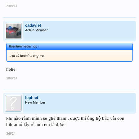
23/8/14
cadaviet
Active Member
thientammedia nói:
↑
trại cá hoành tráng wa,
hehe
30/8/14
lephiet
New Member
khi nào rảnh mình sẽ ghé thăm , được thì ủng hộ bác vài con
hihi.nhớ lấy rẻ anh em là được
3/9/14