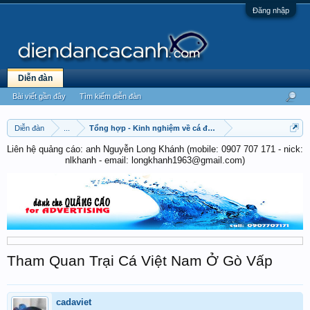
Đăng nhập
Diễn đàn
Bài viết gần đây
Tìm kiếm diễn đàn
Diễn đàn
...
Tổng hợp - Kinh nghiệm về cá đá - cá chọi
Liên hệ quảng cáo: anh Nguyễn Long Khánh (mobile: 0907 707 171 - nick:
nlkhanh - email: longkhanh1963@gmail.com)
Tham Quan Trại Cá Việt Nam Ở Gò Vấp
cadaviet