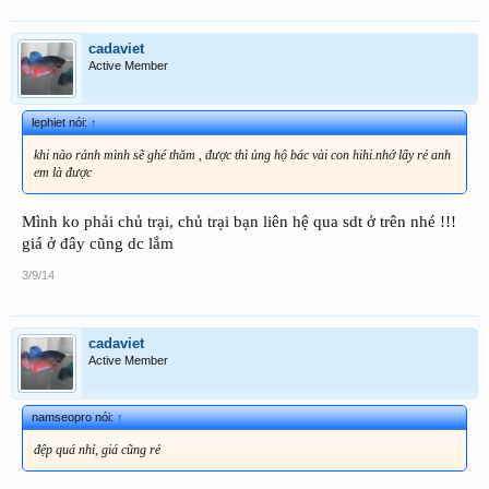
cadaviet
Active Member
lephiet nói:
↑
khi nào rảnh mình sẽ ghé thăm , được thì ủng hộ bác vài con hihi.nhớ lấy rẻ anh
em là được
Mình ko phải chủ trại, chủ trại bạn liên hệ qua sdt ở trên nhé !!!
giá ở đây cũng dc lắm
3/9/14
cadaviet
Active Member
namseopro nói:
↑
đệp quá nhỉ, giá cũng rẻ