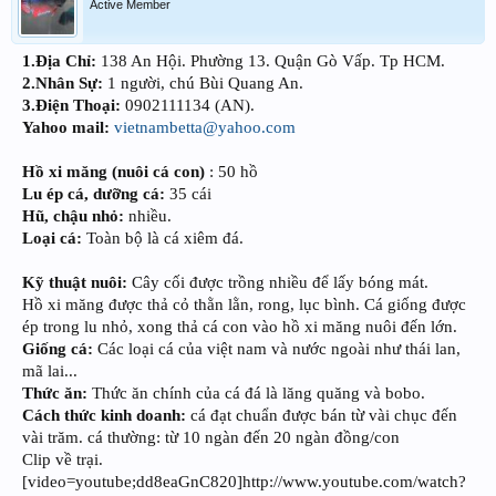
Active Member
1.Địa Chỉ:
138 An Hội. Phường 13. Quận Gò Vấp. Tp HCM.
2.Nhân Sự:
1 người, chú Bùi Quang An.
3.Điện Thoại:
0902111134 (AN).
Yahoo mail:
vietnambetta@yahoo.com
Hồ xi măng (nuôi cá con)
: 50 hồ
Lu ép cá, dưỡng cá:
35 cái
Hũ, chậu nhỏ:
nhiều.
Loại cá:
Toàn bộ là cá xiêm đá.
Kỹ thuật nuôi:
Cây cối được trồng nhiều để lấy bóng mát.
Hồ xi măng được thả cỏ thằn lằn, rong, lục bình. Cá giống được
ép trong lu nhỏ, xong thả cá con vào hồ xi măng nuôi đến lớn.
Giống cá:
Các loại cá của việt nam và nước ngoài như thái lan,
mã lai...
Thức ăn:
Thức ăn chính của cá đá là lăng quăng và bobo.
Cách thức kinh doanh:
cá đạt chuẩn được bán từ vài chục đến
vài trăm. cá thường: từ 10 ngàn đến 20 ngàn đồng/con
Clip về trại.
[video=youtube;dd8eaGnC820]http://www.youtube.com/watch?