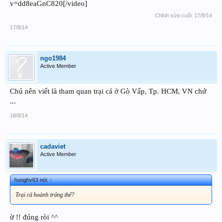
v=dd8eaGnC820[/video]
Chỉnh sửa cuối:
17/8/14
17/8/14
ngo1984
Active Member
Chú nên viết là tham quan trại cá ở Gò Vấp, Tp. HCM, VN chứ
...
18/8/14
cadaviet
Active Member
hunghv63 nói:
↑
Trại cá hoành tráng thế?
ừ !! đúng ròi ^^