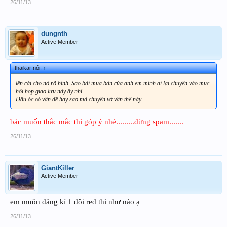
26/11/13
dungnth
Active Member
thaikar nói:
↑
lên cái cho nó rõ hình. Sao bài mua bán của anh em mình ai lại chuyển vào mục
hội họp giao lưu này ấy nhỉ.
Đầu óc có vấn đề hay sao mà chuyển vớ vẩn thế này
bác muốn thắc mắc thì góp ý nhé.........đừng spam.......
26/11/13
GiantKiller
Active Member
em muôn đăng kí 1 đôi red thì như nào ạ
26/11/13