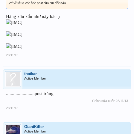
cá về xhua các bác post cho em tiếc nào
Hàng xâu xấu như này bác ạ
28/11/13
thaikar
Active Member
........................post trùng
Chỉnh sửa cuối:
28/11/13
28/11/13
GiantKiller
Active Member