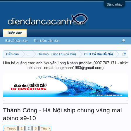
Đăng nhập
Diễn đàn
Bài viết gần đây
Tìm kiếm diễn đàn
Diễn đàn
...
Hội họp - Giao lưu (cá Dĩa)
CLB Cá Dĩa Hà Nội
Liên hệ quảng cáo: anh Nguyễn Long Khánh (mobile: 0907 707 171 - nick:
nlkhanh - email: longkhanh1963@gmail.com)
Thành Công - Hà Nội ship chung vàng mal
abino s9-10
< Trước
1
2
3
Tiếp >