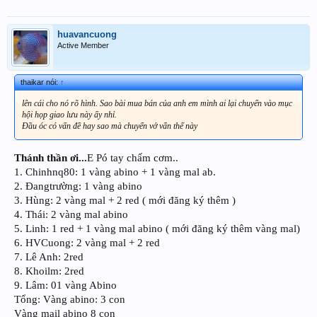
huavancuong
Active Member
thaikar nói:
↑
lên cái cho nó rõ hình. Sao bài mua bán của anh em mình ai lại chuyển vào mục
hội họp giao lưu này ấy nhỉ.
Đầu óc có vấn đề hay sao mà chuyển vớ vẩn thế này
Thánh thần ơi...
E Pó tay chấm cơm..
1. Chinhnq80: 1 vàng abino + 1 vàng mal ab.
2. Đangtrường: 1 vàng abino
3. Hùng: 2 vàng mal + 2 red ( mới đăng ký thêm )
4. Thái: 2 vàng mal abino
5. Linh: 1 red + 1 vàng mal abino ( mới đăng ký thêm vàng mal)
6. HVCuong: 2 vàng mal + 2 red
7. Lê Anh: 2red
8. Khoilm: 2red
9. Lâm: 01 vàng Abino
Tổng: Vàng abino: 3 con
Vàng mail abino 8 con