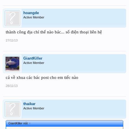
hoangde
Active Member
thành công địa chỉ thế nào bác... số điện thoại liên hệ
27/11/13
GiantKiller
Active Member
cá về xhua các bác post cho em tiếc nào
28/11/13
thaikar
Active Member
GiantKiller nói:
↑