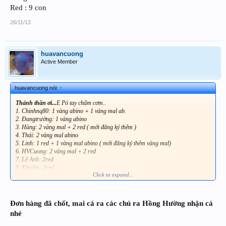
Red : 9 con
26/11/13
huavancuong
Active Member
huavancuong nói:
↑
Thánh thần ơi...
E Pó tay chấm cơm..
1. Chinhnq80: 1 vàng abino + 1 vàng mal ab.
2. Đangtrường: 1 vàng abino
3. Hùng: 2 vàng mal + 2 red ( mới đăng ký thêm )
4. Thái: 2 vàng mal abino
5. Linh: 1 red + 1 vàng mal abino ( mới đăng ký thêm vàng mal)
6. HVCuong: 2 vàng mal + 2 red
7. Lê Anh: 2red
8. Khoilm: 2red
Click to expand...
9. Lâm: 01 vàng Abino
Tổng: Vàng abino: 3 con
Vàng mail abino 8 con
Red : 9 con
Đơn hàng đã chốt, mai cá ra các chú ra Hồng Hường nhận cá
nhé