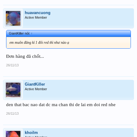
huavancuong
Active Member
GiantKiller nói:
↑
em muôn đăng kí 1 đôi red thì như nào ạ
Đơn hàng đã chốt...
26/11/13
GiantKiller
Active Member
den that bac nao dat dc ma chan thi de lai em doi red nhe
26/11/13
khoilm