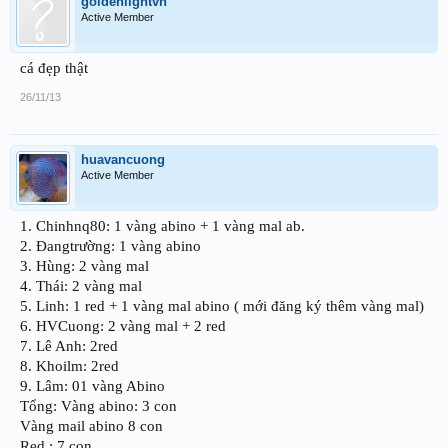
goldenlightvn
Active Member
cá đẹp thật
26/11/13
huavancuong
Active Member
1. Chinhnq80: 1 vàng abino + 1 vàng mal ab.
2. Đangtrường: 1 vàng abino
3. Hùng: 2 vàng mal
4. Thái: 2 vàng mal
5. Linh: 1 red + 1 vàng mal abino ( mới đăng ký thêm vàng mal)
6. HVCuong: 2 vàng mal + 2 red
7. Lê Anh: 2red
8. Khoilm: 2red
9. Lâm: 01 vàng Abino
Tổng: Vàng abino: 3 con
Vàng mail abino 8 con
Red : 7 con