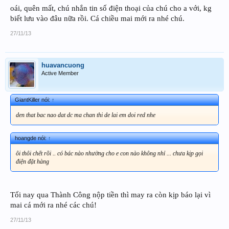
oái, quên mất, chú nhắn tin số điện thoại của chú cho a với, kg
biết lưu vào đâu nữa rồi. Cá chiều mai mới ra nhé chú.
27/11/13
huavancuong
Active Member
GiantKiller nói:
↑
den that bac nao dat dc ma chan thi de lai em doi red nhe
hoangde nói:
↑
ôi thôi chết rồi .. có bác nào nhường cho e con nào không nhỉ ... chưa kịp gọi
điện đặt hàng
Tối nay qua Thành Công nộp tiền thì may ra còn kịp báo lại vì
mai cá mới ra nhé các chú!
27/11/13