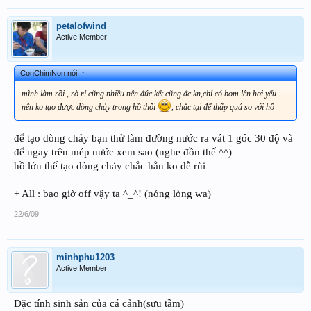
petalofwind
Active Member
ConChimNon nói:
↑
mình làm rồi , rò rỉ cũng nhiều nên đúc kết cũng đc kn,chỉ có bơm lên hơi yếu
nên ko tạo được dòng chảy trong hồ thôi
, chắc tại để thấp quá so với hồ
để tạo dòng chảy bạn thử làm đường nước ra vát 1 góc 30 độ và
để ngay trên mép nước xem sao (nghe đồn thế ^^)
hồ lớn thế tạo dòng chảy chắc hẳn ko dễ rùi
+ All : bao giờ off vậy ta ^_^! (nóng lòng wa)
22/6/09
minhphu1203
Active Member
Đặc tính sinh sản của cá cảnh(sưu tầm)