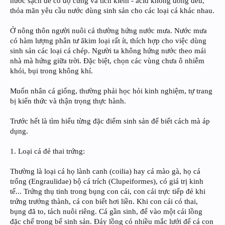
nước sạch để có độ cứng và tích kiềm - acid không đồng đều,
thỏa mãn yêu cầu nước dùng sinh sản cho các loại cá khác nhau.
Ở nông thôn người nuôi cá thường hứng nước mưa. Nước mưa
có hàm lượng phân tư ãkim loại rất ít, thích hợp cho việc dùng
sinh sản các loại cá chép. Người ta không hứng nước theo mái
nhà mà hứng giữa trời. Đặc biệt, chọn các vùng chưa ô nhiễm
khói, bụi trong không khí.
Muốn nhân cá giống, thường phải học hỏi kinh nghiệm, tự trang
bị kiến thức và thận trọng thực hành.
Trước hết là tìm hiểu từng đặc điểm sinh sản để biết cách mà áp
dụng.
1. Loại cá đẻ thai trứng:
Thường là loại cá họ lành canh (coilia) hay cá mào gà, họ cá
trổng (Engraulidae) bộ cá trích (Clupeiformes), có giá trị kinh
tế... Trứng thụ tinh trong bụng con cái, con cái trực tiếp đẻ khi
trứng trưởng thành, cá con biết hơi liền. Khi con cái có thai,
bụng đã to, tách nuôi riêng. Cá gần sinh, để vào một cái lồng
đặc chế trong bể sinh sản. Đáy lồng có nhiều mắc lưới để cá con