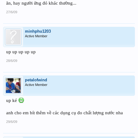
ăn, hay người ửng đỏ khác thường...
27/6/09
minhphu1203
Active Member
up up up up up
28/6/09
petalofwind
Active Member
up ké
anh cho em bít thêm về các dụng cụ đo chất lượng nước nha
29/6/09