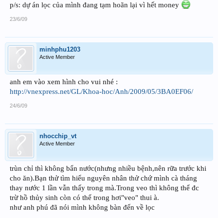
p/s: dự án lọc của mình đang tạm hoãn lại vì hết money
23/6/09
minhphu1203
Active Member
anh em vào xem hình cho vui nhé :
http://vnexpress.net/GL/Khoa-hoc/Anh/2009/05/3BA0EF06/
24/6/09
nhocchip_vt
Active Member
trùn chỉ thì không bẩn nước(nhưng nhiều bệnh,nên rữa trước khi
cho ăn).Bạn thử tìm hiểu nguyên nhân thử chứ mình cà tháng
thay nước 1 lần vẫn thấy trong mà.Trong veo thì không thể đc
trừ hồ thủy sinh còn có thể trong hơi"veo" thui à.
như anh phú đã nói mình không bàn đến về lọc