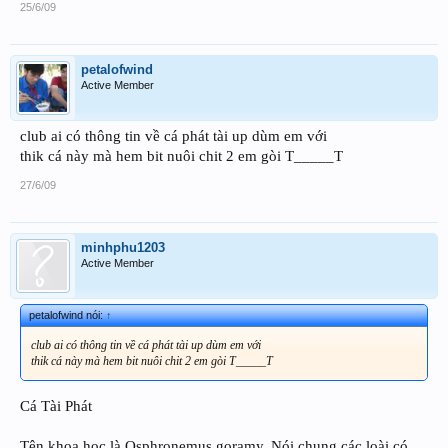
25/6/09
petalofwind
Active Member
club ai có thông tin về cá phát tài up dùm em với
thik cá này mà hem bit nuôi chit 2 em gòi T_____T
27/6/09
minhphu1203
Active Member
petalofwind nói:
↑
club ai có thông tin về cá phát tài up dùm em với
thik cá này mà hem bit nuôi chit 2 em gòi T_____T
Cá Tài Phát
Tên khoa học là Osphronemus goramy. Nói chung các loài có