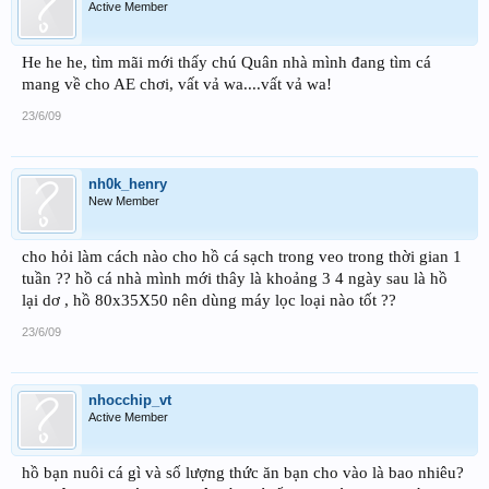
Active Member
He he he, tìm mãi mới thấy chú Quân nhà mình đang tìm cá
mang về cho AE chơi, vất vả wa....vất vả wa!
23/6/09
nh0k_henry
New Member
cho hỏi làm cách nào cho hồ cá sạch trong veo trong thời gian 1
tuần ?? hồ cá nhà mình mới thây là khoảng 3 4 ngày sau là hồ
lại dơ , hồ 80x35X50 nên dùng máy lọc loại nào tốt ??
23/6/09
nhocchip_vt
Active Member
hồ bạn nuôi cá gì và số lượng thức ăn bạn cho vào là bao nhiêu?