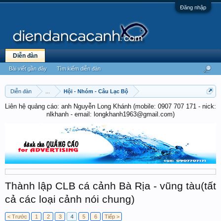
Đăng nhập
Diễn đàn
Bài viết gần đây
Tìm kiếm diễn đàn
Diễn đàn
...
Hội - Nhóm - Câu Lạc Bộ
Liên hệ quảng cáo: anh Nguyễn Long Khánh (mobile: 0907 707 171 - nick:
nlkhanh - email: longkhanh1963@gmail.com)
Thành lập CLB cá cảnh Bà Rịa - vũng tàu(tất
cả các loại cảnh nói chung)
< Trước
1
2
3
4
5
6
Tiếp >