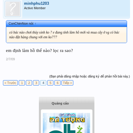
minhphu1203
Active Member
ConChimNon nói:
↑
có bác nào chơi thủy sinh ko ? e đang tính làm hồ mới và mua cây ở sg có bác
nào đặt hàng chung với em ko???
em định làm hồ thế nào? lọc ra sao?
2/7/09
(Bạn phải đăng nhập hoặc đăng ký để phản hồi bài này.)
< Trước
1
2
3
4
5
6
Tiếp >
Quảng cáo