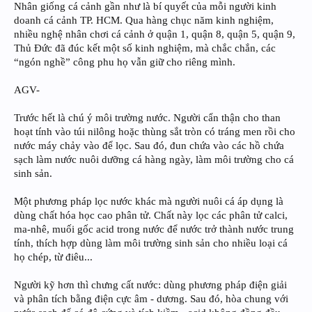
Nhân giống cá cảnh gần như là bí quyết của mỗi người kinh
doanh cá cảnh TP. HCM. Qua hàng chục năm kinh nghiệm,
nhiều nghệ nhân chơi cá cảnh ở quận 1, quận 8, quận 5, quận 9,
Thủ Đức đã đúc kết một số kinh nghiệm, mà chắc chắn, các
“ngón nghề” công phu họ vẫn giữ cho riêng mình.
AGV-
Trước hết là chú ý môi trường nước. Người cẩn thận cho than
hoạt tính vào túi nilông hoặc thùng sắt tròn có tráng men rồi cho
nước máy chảy vào để lọc. Sau đó, đun chứa vào các hồ chứa
sạch làm nước nuôi dưỡng cá hàng ngày, làm môi trường cho cá
sinh sản.
Một phương pháp lọc nước khác mà người nuôi cá áp dụng là
dùng chất hóa học cao phân tử. Chất này lọc các phân tử calci,
ma-nhê, muối gốc acid trong nước để nước trở thành nước trung
tính, thích hợp dùng làm môi trường sinh sản cho nhiều loại cá
họ chép, từ điêu...
Người kỹ hơn thì chưng cất nước: dùng phương pháp điện giải
và phân tích bằng điện cực âm - dương. Sau đó, hòa chung với