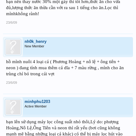
bạn nên thay nước 30% một gày thì tốt hơn,thức ăn cho vừa
đủ,lượng thức ăn thừa cần vớt ra sau 1 tiếng cho ăn.Lọc thì
mìnhkhông rành!
23/6/09
nh0k_henry
New Member
hồ mình nuôi 4 loại cá ( Phương Hoàng + nô lệ + ông tiên +
neon ) đang tính mua thêm cá dĩa + 7 màu rừng , mình cho ăn
trùng chỉ bỏ trong cái vợt
23/6/09
minhphu1203
Active Member
bạn lên sử dụng máy lọc công suất nhỏ thôi,Lý do: phượng
Hoàng,Nô Lệ,Ông Tiên và neon thì rất yếu (bơi cũng không
mạnh mẽ bằng những loại cá khác) có thể bị máy lọc hút vào