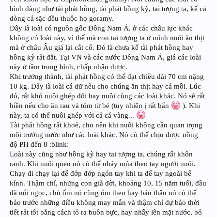
hình dáng như tài phát hồng, tài phát hồng kỳ, tai tượng ta, kể cả
dòng cá sặc đều thuộc họ goramy.
Đây là loài có nguồn gốc Đông Nam Á, ở các châu lục khác
không có loài này, vì thế mà con tai tượng ta ở mình nuôi ăn thịt
mà ở châu Âu giá lại cắt cổ. Đó là chưa kể tài phát hồng hay
hồng kỳ rất đắt. Tại VN và các nước Đông Nam Á, giá các loài
này ở tầm trung bình, chấp nhận được.
Khi trưởng thành, tài phát hồng có thể đạt chiều dài 70 cm nặng
10 kg. Đây là loài cá dữ nếu cho chúng ăn thịt hay cá mồi. Lúc
đó, rất khó nuôi ghép đôi hay nuôi cùng các loài khác. Nó sẽ rất
hiền nếu cho ăn rau và tôm từ bé (tuy nhiên ị rất bẩn
). Khi
này, ta có thể nuôi ghép với cả cá vàng...
Tài phát hồng rất khoẻ, cho nên khi nuôi không cần quan trọng
môi trường nước như các loài khác. Nó có thể chịu được nồng
độ PH đến 8 :blink:
Loài này cũng như hồng kỳ hay tai tượng ta, chúng rất khôn
ranh. Khi nuôi quen nó có thể nhảy múa theo tay người nuôi.
Chạy đi chạy lại để đớp đớp ngón tay khi ta để tay ngoài bể
kính. Thậm chí, những con già đời, khoảng 10, 15 năm tuổi, đầu
đã nổi ngọc, chủ ốm nó cũng ốm theo hay bản thân nó có thể
báo trước những điều không may mắn và thậm chí dự báo thời
tiết rất tốt bằng cách tỏ ra buồn bực, hay nhẩy lên mặt nước, bỏ