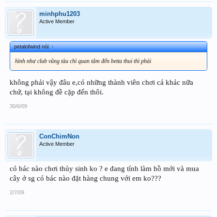
minhphu1203
Active Member
petalofwind nói:
↑
hình như club vũng tàu chỉ quan tâm đến betta thui thì phải
không phải vậy đâu e,có những thành viên chơi cá khác nữa
chứ, tại không đề cặp đến thôi.
30/6/09
ConChimNon
Active Member
có bác nào chơi thủy sinh ko ? e đang tính làm hồ mới và mua
cây ở sg có bác nào đặt hàng chung với em ko???
2/7/09