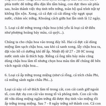
phía trước đẻ trứng đều đặn lên tấm bảng, con đực theo sát phía
sau, hoàn thành việc thụ tinh trên trứng, toàn bộ quá trình trật tự
không lộn xộn. Xong, cả cá đực cá cái dùng vây ngực quạt
nước, chăm sóc trứng. Khoảng cách giữa hai lần sinh là 12 ngày.
5. Loại cá đẻ trứng trong chậu hoa (chủ yếu là loại cá từ điêu
như phượng hoàng bảy màu, cá quýt...).
Chúng ta cho chậu hoa vào trong đáy hồ. Hai cá đực cái dùng
miệng làm sạch chậu hoa, sau khi cá sanh xong, lấy chậu hoa ra,
đặt vào hồ có dưỡng khí để ấp. Nhiệt độ từ 27 - 28 0C trong
nước sinh sản là thích hợp. Riêng cá ông tiên bảy màu cũng
dùng chậu hoa làm tổ nhưng chọn hoa màu tím để chúng đẻ bên
vách ngoài chậu hoa...
6. Loại cá ấp trứng trong miệng (như cá rồng, cá trích châu Phi,
cá miểng sành ngăn châu Phi...).
Loại cá này có sở thích làm tổ trong cát, con cái canh giữ ngoài
tổ, con đực dụ con cái vào trong tổ và phóng tinh. Con cái vừa
đẻ vừa dùng miệng ngậm trứng đã được thụ tinh vào miệng rồi
ấp trứng trong miệng. Sau 7 - 8 ngày trứng nở thành con. Cá con