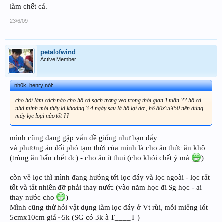
làm chết cá.
23/6/09
petalofwind
Active Member
nh0k_henry nói:
↑
cho hỏi làm cách nào cho hồ cá sạch trong veo trong thời gian 1 tuần ?? hồ cá
nhà mình mới thây là khoảng 3 4 ngày sau là hồ lại dơ , hồ 80x35X50 nên dùng
máy lọc loại nào tốt ??
mình cũng đang gặp vấn đề giống như bạn đấy
và phương án đối phó tạm thời của mình là cho ăn thức ăn khô
(trùng ăn bẩn chết dc) - cho ăn ít thui (cho khỏi chết ý mà
)
còn về lọc thì mình đang hướng tới lọc đáy và lọc ngoài - lọc rất
tốt và tất nhiên đỡ phải thay nước (vào năm học đi Sg học - ai
thay nước cho
)
Mình cũng thử hỏi vật dụng làm lọc đáy ở Vt rùi, mỗi miếng lót
5cmx10cm giá ~5k (SG có 3k à T____T )