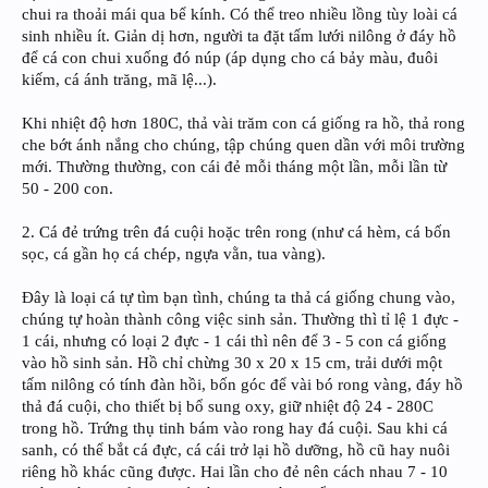
chui ra thoải mái qua bể kính. Có thể treo nhiều lồng tùy loài cá
sinh nhiều ít. Giản dị hơn, người ta đặt tấm lưới nilông ở đáy hồ
để cá con chui xuống đó núp (áp dụng cho cá bảy màu, đuôi
kiếm, cá ánh trăng, mã lệ...).
Khi nhiệt độ hơn 180C, thả vài trăm con cá giống ra hồ, thả rong
che bớt ánh nắng cho chúng, tập chúng quen dần với môi trường
mới. Thường thường, con cái đẻ mỗi tháng một lần, mỗi lần từ
50 - 200 con.
2. Cá đẻ trứng trên đá cuội hoặc trên rong (như cá hèm, cá bốn
sọc, cá gần họ cá chép, ngựa vằn, tua vàng).
Đây là loại cá tự tìm bạn tình, chúng ta thả cá giống chung vào,
chúng tự hoàn thành công việc sinh sản. Thường thì tỉ lệ 1 đực -
1 cái, nhưng có loại 2 đực - 1 cái thì nên để 3 - 5 con cá giống
vào hồ sinh sản. Hồ chỉ chừng 30 x 20 x 15 cm, trải dưới một
tấm nilông có tính đàn hồi, bốn góc để vài bó rong vàng, đáy hồ
thả đá cuội, cho thiết bị bổ sung oxy, giữ nhiệt độ 24 - 280C
trong hồ. Trứng thụ tinh bám vào rong hay đá cuội. Sau khi cá
sanh, có thể bắt cá đực, cá cái trở lại hồ dưỡng, hồ cũ hay nuôi
riêng hồ khác cũng được. Hai lần cho đẻ nên cách nhau 7 - 10