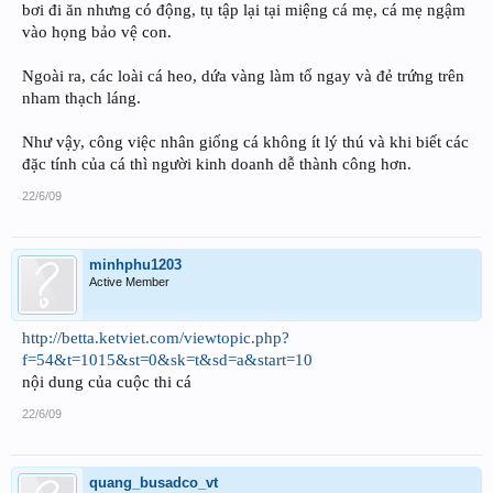
bơi đi ăn nhưng có động, tụ tập lại tại miệng cá mẹ, cá mẹ ngậm
vào họng bảo vệ con.
Ngoài ra, các loài cá heo, dứa vàng làm tổ ngay và đẻ trứng trên
nham thạch láng.
Như vậy, công việc nhân giống cá không ít lý thú và khi biết các
đặc tính của cá thì người kinh doanh dễ thành công hơn.
22/6/09
minhphu1203
Active Member
http://betta.ketviet.com/viewtopic.php?
f=54&t=1015&st=0&sk=t&sd=a&start=10
nội dung của cuộc thi cá
22/6/09
quang_busadco_vt