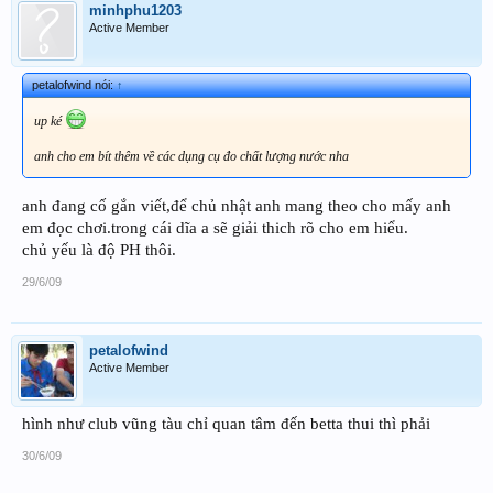
minhphu1203
Active Member
petalofwind nói:
↑
up ké
anh cho em bít thêm về các dụng cụ đo chất lượng nước nha
anh đang cố gắn viết,để chủ nhật anh mang theo cho mấy anh
em đọc chơi.trong cái dĩa a sẽ giải thich rõ cho em hiểu.
chủ yếu là độ PH thôi.
29/6/09
petalofwind
Active Member
hình như club vũng tàu chỉ quan tâm đến betta thui thì phải
30/6/09