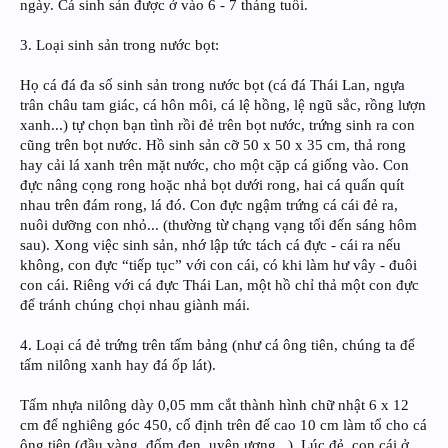
ngày. Cá sinh sản được ở vào 6 - 7 tháng tuổi.
3. Loại sinh sản trong nước bọt:
Họ cá đá đa số sinh sản trong nước bọt (cá đá Thái Lan, ngựa
trân châu tam giác, cá hôn môi, cá lệ hồng, lệ ngũ sắc, rồng lượn
xanh...) tự chọn bạn tình rồi đẻ trên bọt nước, trứng sinh ra con
cũng trên bọt nước. Hồ sinh sản cỡ 50 x 50 x 35 cm, thả rong
hay cải lá xanh trên mặt nước, cho một cặp cá giống vào. Con
đực nâng cọng rong hoặc nhả bọt dưới rong, hai cá quấn quít
nhau trên đám rong, lá đó. Con đực ngậm trứng cá cái đẻ ra,
nuôi dưỡng con nhỏ... (thường từ chạng vạng tối đến sáng hôm
sau). Xong việc sinh sản, nhớ lập tức tách cá đực - cái ra nếu
không, con đực “tiếp tục” với con cái, có khi làm hư vây - đuôi
con cái. Riêng với cá đực Thái Lan, một hồ chỉ thả một con đực
để tránh chúng chọi nhau giành mái.
4. Loại cá đẻ trứng trên tấm bảng (như cá ông tiên, chúng ta để
tấm nilông xanh hay đá ốp lát).
Tấm nhựa nilông dày 0,05 mm cắt thành hình chữ nhật 6 x 12
cm để nghiêng góc 450, cố định trên đế cao 10 cm làm tổ cho cá
ông tiên (đầu vàng, đốm đen, uyên ương...). Lúc đẻ, con cái ở