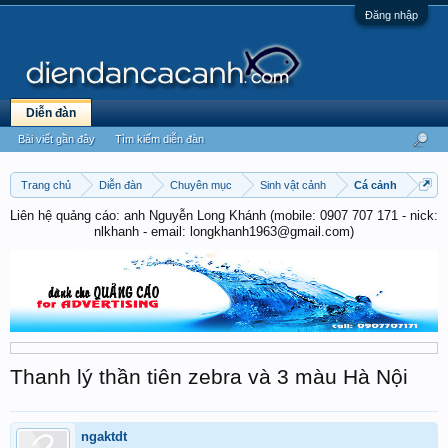
Đăng nhập
Diễn đàn
Bài viết gần đây
Tìm kiếm diễn đàn
Trang chủ
Diễn đàn
Chuyên mục
Sinh vật cảnh
Cá cảnh
Liên hệ quảng cáo: anh Nguyễn Long Khánh (mobile: 0907 707 171 - nick:
nlkhanh - email: longkhanh1963@gmail.com)
Thanh lý thần tiên zebra và 3 màu Hà Nội
ngaktdt