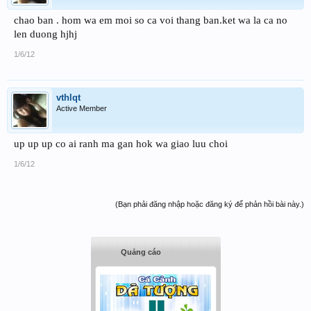
chao ban . hom wa em moi so ca voi thang ban.ket wa la ca no
len duong hjhj
1/6/12
vthlqt
Active Member
up up up co ai ranh ma gan hok wa giao luu choi
1/6/12
(Bạn phải đăng nhập hoặc đăng ký để phản hồi bài này.)
Quảng cáo