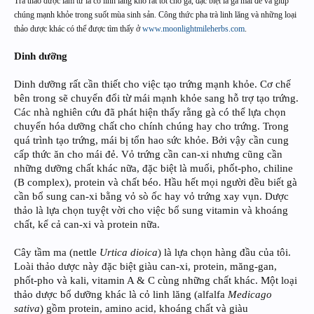
Trà thảo dược làm từ lá cỏ linh lăng khô rất tốt cho gà, đặc biệt là gà mái đẻ và giúp
chúng mạnh khỏe trong suốt mùa sinh sản. Công thức pha trà linh lăng và những loại
thảo dược khác có thể được tìm thấy ở
www.moonlightmileherbs.com
.
Dinh dưỡng
Dinh dưỡng rất cần thiết cho việc tạo trứng mạnh khỏe. Cơ chế
bên trong sẽ chuyển đổi từ mái mạnh khỏe sang hỗ trợ tạo trứng.
Các nhà nghiên cứu đã phát hiện thấy rằng gà có thể lựa chọn
chuyển hóa dưỡng chất cho chính chúng hay cho trứng. Trong
quá trình tạo trứng, mái bị tổn hao sức khỏe. Bởi vậy cần cung
cấp thức ăn cho mái đẻ. Vỏ trứng cần can-xi nhưng cũng cần
những dưỡng chất khác nữa, đặc biệt là muối, phốt-pho, chiline
(B complex), protein và chất béo. Hầu hết mọi người đều biết gà
cần bổ sung can-xi bằng vỏ sò ốc hay vỏ trứng xay vụn. Dược
thảo là lựa chọn tuyệt vời cho việc bổ sung vitamin và khoáng
chất, kể cả can-xi và protein nữa.
Cây tầm ma (nettle
Urtica dioica
) là lựa chọn hàng đầu của tôi.
Loài thảo dược này đặc biệt giàu can-xi, protein, măng-gan,
phốt-pho và kali, vitamin A & C cùng những chất khác. Một loại
thảo dược bổ dưỡng khác là cỏ linh lăng (alfalfa
Medicago
sativa
) gồm protein, amino acid, khoáng chất và giàu