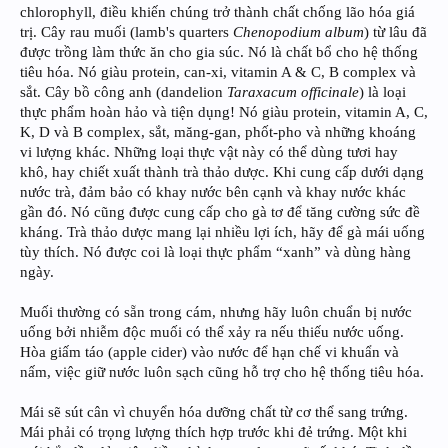
chlorophyll, điều khiến chúng trở thành chất chống lão hóa giá
trị. Cây rau muối (lamb's quarters
Chenopodium album
) từ lâu đã
được trồng làm thức ăn cho gia súc. Nó là chất bổ cho hệ thống
tiêu hóa. Nó giàu protein, can-xi, vitamin A & C, B complex và
sắt. Cây bồ công anh (dandelion
Taraxacum officinale
) là loại
thực phẩm hoàn hảo và tiện dụng! Nó giàu protein, vitamin A, C,
K, D và B complex, sắt, măng-gan, phốt-pho và những khoáng
vi lượng khác. Những loại thực vật này có thể dùng tươi hay
khô, hay chiết xuất thành trà thảo dược. Khi cung cấp dưới dạng
nước trà, đảm bảo có khay nước bên cạnh và khay nước khác
gần đó. Nó cũng được cung cấp cho gà tơ để tăng cường sức đề
kháng. Trà thảo dược mang lại nhiều lợi ích, hãy để gà mái uống
tùy thích. Nó được coi là loại thực phẩm “xanh” và dùng hàng
ngày.
Muối thường có sẵn trong cám, nhưng hãy luôn chuẩn bị nước
uống bởi nhiễm độc muối có thể xảy ra nếu thiếu nước uống.
Hòa giấm táo (apple cider) vào nước để hạn chế vi khuẩn và
nấm, việc giữ nước luôn sạch cũng hỗ trợ cho hệ thống tiêu hóa.
Mái sẽ sút cân vì chuyển hóa dưỡng chất từ cơ thể sang trứng.
Mái phải có trọng lượng thích hợp trước khi đẻ trứng. Một khi