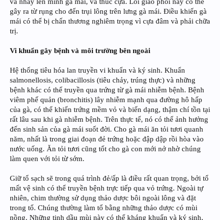
và nhảy lên mình gà mái, và thúc cựa. Lối giao phối này có thể
gây ra từ rụng cho đến trụi lông trên lưng gà mái. Điều khiến gà
mái có thể bị chấn thương nghiêm trọng vì cựa đâm và phải chữa
trị.
Vi khuẩn gây bệnh và môi trường bên ngoài
Hệ thống tiêu hóa lan truyền vi khuẩn và ký sinh. Khuẩn
salmonellosis, colibacillosis (tiêu chảy, trúng thực) và những
bệnh khác có thể truyền qua trứng từ gà mái nhiễm bệnh. Bệnh
viêm phế quản (bronchitis) lây nhiễm mạnh qua đường hô hấp
của gà, có thể khiến trứng mềm vỏ và biến dạng, thậm chí tồn tại
rất lâu sau khi gà nhiễm bệnh. Trên thực tế, nó có thể ảnh hưởng
đến sinh sản của gà mái suốt đời. Cho gà mái ăn tỏi tươi quanh
năm, nhất là trong giai đoạn đẻ trứng hoặc đập dập rồi hòa vào
nước uống. Ăn tỏi tươi cũng tốt cho gà con mới nở nhờ chúng
làm quen với tỏi từ sớm.
Giữ tổ sạch sẽ trong quá trình đẻ/ấp là điều rất quan trọng, bởi tổ
mất vệ sinh có thể truyền bệnh trực tiếp qua vỏ trứng. Ngoài tự
nhiên, chim thường sử dụng thảo dược bôi ngoài lông và đặt
trong tổ. Chúng thường làm tổ bằng những thảo dược có mùi
nồng. Những tinh dầu mùi này có thể kháng khuẩn và ký sinh,