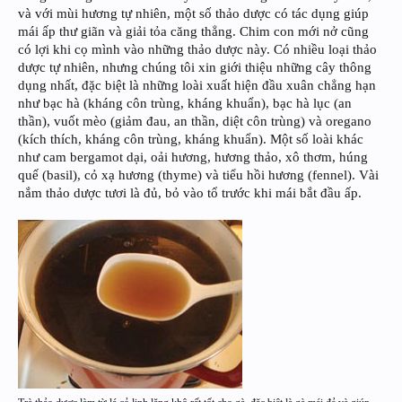
và với mùi hương tự nhiên, một số thảo dược có tác dụng giúp
mái ấp thư giãn và giải tỏa căng thẳng. Chim con mới nở cũng
có lợi khi cọ mình vào những thảo dược này. Có nhiều loại thảo
dược tự nhiên, nhưng chúng tôi xin giới thiệu những cây thông
dụng nhất, đặc biệt là những loài xuất hiện đầu xuân chẳng hạn
như bạc hà (kháng côn trùng, kháng khuẩn), bạc hà lục (an
thần), vuốt mèo (giảm đau, an thần, diệt côn trùng) và oregano
(kích thích, kháng côn trùng, kháng khuẩn). Một số loài khác
như cam bergamot dại, oải hương, hương thảo, xô thơm, húng
quế (basil), cỏ xạ hương (thyme) và tiểu hồi hương (fennel). Vài
nắm thảo dược tươi là đủ, bỏ vào tổ trước khi mái bắt đầu ấp.