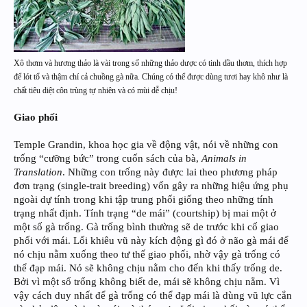
Xô thơm và hương thảo là vài trong số những thảo dược có tinh dầu thơm, thích hợp
để lót tổ và thậm chí cả chuồng gà nữa. Chúng có thể được dùng tươi hay khô như là
chất tiêu diệt côn trùng tự nhiên và có mùi dễ chịu!
Giao phối
Temple Grandin, khoa học gia về động vật, nói về những con
trống “cưỡng bức” trong cuốn sách của bà,
Animals in
Translation
. Những con trống này được lai theo phương pháp
đơn trạng (single-trait breeding) vốn gây ra những hiệu ứng phụ
ngoài dự tính trong khi tập trung phối giống theo những tính
trạng nhất định. Tính trạng “de mái” (courtship) bị mai một ở
một số gà trống. Gà trống bình thường sẽ de trước khi cố giao
phối với mái. Lối khiêu vũ này kích động gì đó ở não gà mái để
nó chịu nằm xuống theo tư thế giao phối, nhờ vậy gà trống có
thể đạp mái. Nó sẽ không chịu nằm cho đến khi thấy trống de.
Bởi vì một số trống không biết de, mái sẽ không chịu nằm. Vì
vậy cách duy nhất để gà trống có thể đạp mái là dùng vũ lực cắn