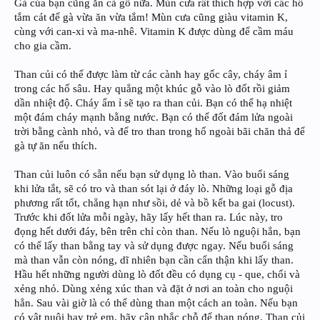
Gà của bạn cũng ăn cả gỗ nữa. Mùn cưa rất thích hợp với các hố
tắm cát để gà vừa ăn vừa tắm! Mùn cưa cũng giàu vitamin K,
cùng với can-xi và ma-nhê. Vitamin K được dùng để cầm máu
cho gia cầm.
Than củi có thể được làm từ các cành hay gốc cây, cháy âm ỉ
trong các hố sâu. Hay quẳng một khúc gỗ vào lò đốt rồi giảm
dần nhiệt độ. Cháy ẩm ỉ sẽ tạo ra than củi. Bạn có thể hạ nhiệt
một đám cháy mạnh bằng nước. Bạn có thể đốt đám lửa ngoài
trời bằng cành nhỏ, và để tro than trong hố ngoài bãi chăn thả để
gà tự ăn nếu thích.
Than củi luôn có sẵn nếu bạn sử dụng lò than. Vào buổi sáng
khi lửa tắt, sẽ có tro và than sót lại ở đáy lò. Những loại gỗ địa
phương rất tốt, chẳng hạn như sồi, dẻ và bồ kết ba gai (locust).
Trước khi đốt lửa mỗi ngày, hãy lấy hết than ra. Lúc này, tro
đọng hết dưới đáy, bên trên chỉ còn than. Nếu lò nguội hẳn, bạn
có thể lấy than bằng tay và sử dụng được ngay. Nếu buổi sáng
mà than vẫn còn nóng, dĩ nhiên bạn cần cẩn thận khi lấy than.
Hầu hết những người dùng lò đốt đều có dụng cụ - que, chổi và
xẻng nhỏ. Dùng xẻng xúc than và đặt ở nơi an toàn cho nguội
hẳn. Sau vài giờ là có thể dùng than một cách an toàn. Nếu bạn
có vật nuôi hay trẻ em, hãy cân nhắc chỗ để than nóng. Than củi