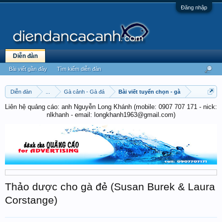
Đăng nhập
Diễn đàn
Bài viết gần đây
Tìm kiếm diễn đàn
Diễn đàn
...
Gà cảnh - Gà đá
Bài viết tuyển chọn - gà
Liên hệ quảng cáo: anh Nguyễn Long Khánh (mobile: 0907 707 171 - nick:
nlkhanh - email: longkhanh1963@gmail.com)
Thảo dược cho gà đẻ (Susan Burek & Laura
Corstange)