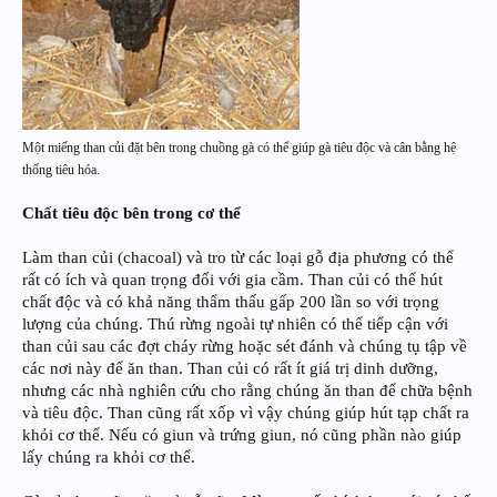
Một miếng than củi đặt bên trong chuồng gà có thể giúp gà tiêu độc và cân bằng hệ
thống tiêu hóa.
Chất tiêu độc bên trong cơ thể
Làm than củi (chacoal) và tro từ các loại gỗ địa phương có thể
rất có ích và quan trọng đối với gia cầm. Than củi có thể hút
chất độc và có khả năng thẩm thấu gấp 200 lần so với trọng
lượng của chúng. Thú rừng ngoài tự nhiên có thể tiếp cận với
than củi sau các đợt cháy rừng hoặc sét đánh và chúng tụ tập về
các nơi này để ăn than. Than củi có rất ít giá trị dinh dưỡng,
nhưng các nhà nghiên cứu cho rằng chúng ăn than để chữa bệnh
và tiêu độc. Than cũng rất xốp vì vậy chúng giúp hút tạp chất ra
khỏi cơ thể. Nếu có giun và trứng giun, nó cũng phần nào giúp
lấy chúng ra khỏi cơ thể.