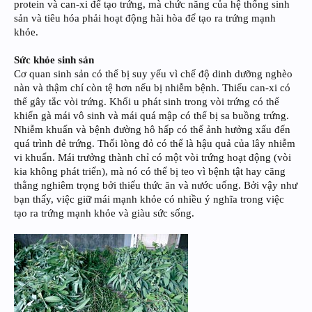
protein và can-xi để tạo trứng, mà chức năng của hệ thống sinh
sản và tiêu hóa phải hoạt động hài hòa để tạo ra trứng mạnh
khỏe.
Sức khỏe sinh sản
Cơ quan sinh sản có thể bị suy yếu vì chế độ dinh dưỡng nghèo
nàn và thậm chí còn tệ hơn nếu bị nhiễm bệnh. Thiếu can-xi có
thể gây tắc vòi trứng. Khối u phát sinh trong vòi trứng có thể
khiến gà mái vô sinh và mái quá mập có thể bị sa buồng trứng.
Nhiễm khuẩn và bệnh đường hô hấp có thể ảnh hưởng xấu đến
quá trình đẻ trứng. Thối lòng đỏ có thể là hậu quả của lây nhiễm
vi khuẩn. Mái trưởng thành chỉ có một vòi trứng hoạt động (vòi
kia không phát triển), mà nó có thể bị teo vì bệnh tật hay căng
thẳng nghiêm trọng bởi thiếu thức ăn và nước uống. Bởi vậy như
bạn thấy, việc giữ mái mạnh khỏe có nhiều ý nghĩa trong việc
tạo ra trứng mạnh khỏe và giàu sức sống.