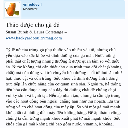
vnreddevil
Moderator
Thảo dược cho gà đẻ
Susan Burek & Laura Corstange –
www.backyardpoultrymag.com
Tỷ lệ nở của trứng gà phụ thuộc vào nhiều yếu tố, nhưng chủ
yếu dựa vào sức khỏe và dinh dưỡng của gà mái. Nước uống
phải thật chất lượng nhưng thường ít được quan tâm so với thức
ăn. Nước không chỉ cần thiết cho quá trình trao đổi chất (khoáng
chất) mà còn đóng vai trò chuyển hóa dưỡng chất từ thức ăn như
hạt, thực vật và côn trùng. Sức khỏe và dinh dưỡng ảnh hưởng
trực tiếp lên chức năng của cơ quan sinh sản. Ngoài ra, hệ thống
tiêu hóa cần được cung cấp đầy đủ dưỡng chất để chống chọi
với ký sinh và bệnh tật. Nếu ấp nhân tạo, chúng ta cần tập trung
vào các hoạt động bên ngoài, chẳng hạn như thu hoạch, lưu trữ
trứng và cơ chế hoạt động của máy ấp. So với một gà mái mạnh
khỏe, tất cả những điều này đều không bằng. Để ấp thành công,
chúng ta cần trứng mạnh khỏe xuất phát từ mái mạnh khỏe. Sức
khỏe của gà mái không chỉ bao gồm nước, vitamin, khoáng,