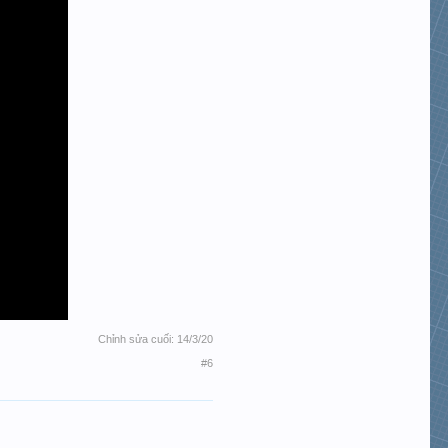
Chỉnh sửa cuối:
14/3/20
#6