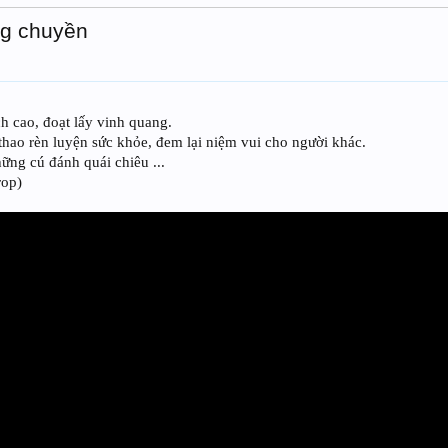
ng chuyền
h cao, đoạt lấy vinh quang.
hao rèn luyện sức khỏe, đem lại niệm vui cho người khác.
ững cú đánh quái chiêu ...
rop)