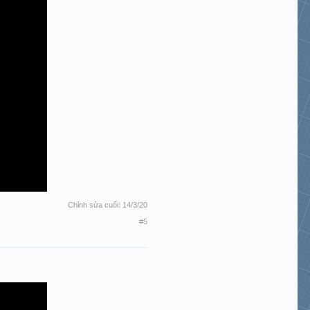
Chỉnh sửa cuối:
14/3/20
#5