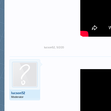
lucson52
,
5/2/20
lucson52
Moderator