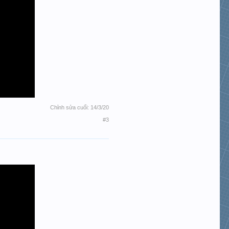
Chỉnh sửa cuối:
14/3/20
#3