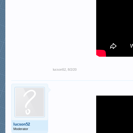
lucson52
,
8/2/20
lucson52
Moderator