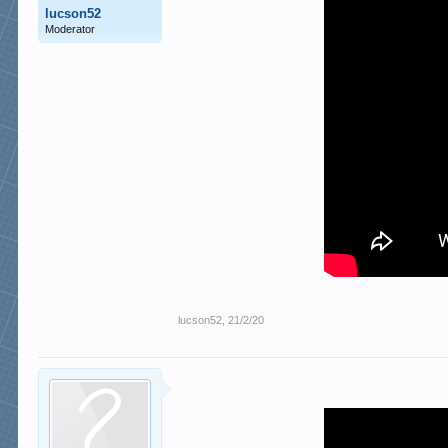
lucson52
Moderator
lucson52
,
21/2/20