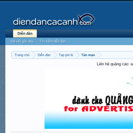
Diễn đàn
Bài viết gần đây
Tìm kiếm diễn đàn
Trang chủ
Diễn đàn
Tạp pín lù
Tản mạn
Liên hệ quảng cáo: 