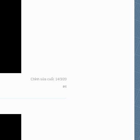
Chỉnh sửa cuối:
14/3/20
#4