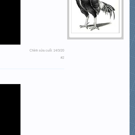
Chỉnh sửa cuối:
14/3/20
#2