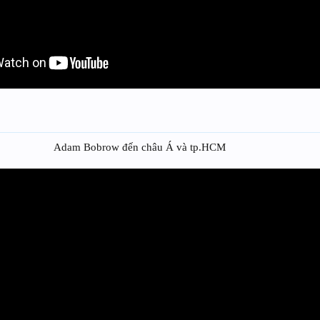
Adam Bobrow đến châu Á và tp.HCM