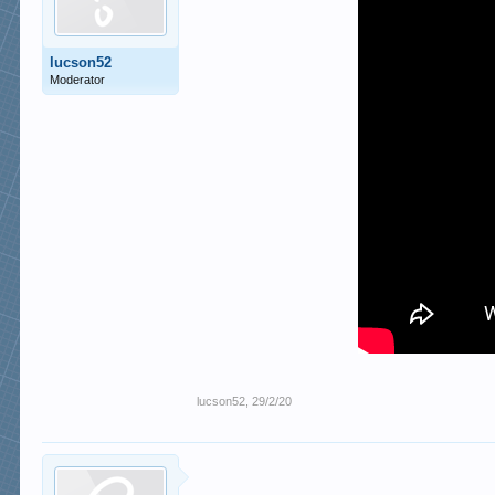
lucson52
Moderator
lucson52
,
29/2/20