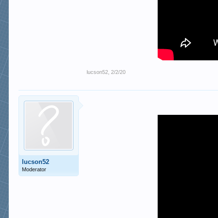
lucson52
,
2/2/20
lucson52
Moderator