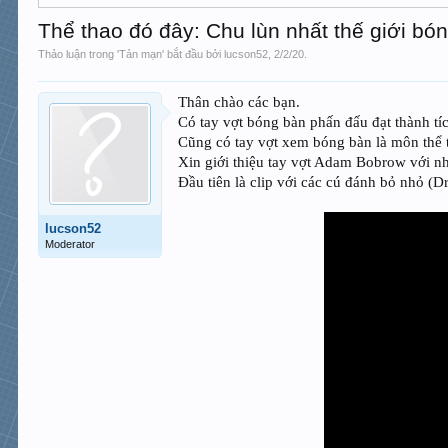
Thể thao đó đây: Chu lùn nhất thế giới bó
Thảo luận trong '
Tản mạn
' bắt đầu bởi
lucson52
,
2/2/20
.
Thân chào các bạn.
Có tay vợt bóng bàn phấn đấu đạt thành tíc
Cũng có tay vợt xem bóng bàn là môn thể t
Xin giới thiệu tay vợt Adam Bobrow với nh
Đầu tiên là clip với các cú đánh bỏ nhỏ (D
lucson52
Moderator