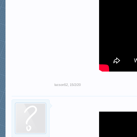
lucson52
,
15/2/20