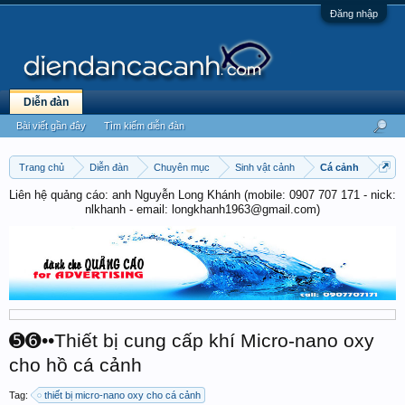
Đăng nhập
Diễn đàn
Bài viết gần đây
Tìm kiếm diễn đàn
Trang chủ
Diễn đàn
Chuyên mục
Sinh vật cảnh
Cá cảnh
Liên hệ quảng cáo: anh Nguyễn Long Khánh (mobile: 0907 707 171 - nick:
nlkhanh - email: longkhanh1963@gmail.com)
➎➏••Thiết bị cung cấp khí Micro-nano oxy
cho hồ cá cảnh
Tag:
thiết bị micro-nano oxy cho cá cảnh