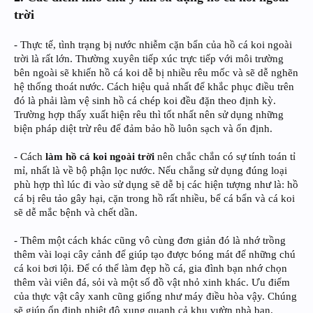
trời
- Thực tế, tình trạng bị nước nhiễm cặn bẩn của hồ cá koi ngoài
trời là rất lớn. Thường xuyên tiếp xúc trực tiếp với môi trường
bên ngoài sẽ khiến hồ cá koi dễ bị nhiều rêu mốc và sẽ dễ nghẽn
hệ thống thoát nước. Cách hiệu quả nhất để khắc phục điều trên
đó là phải làm vệ sinh hồ cá chép koi đều đặn theo định kỳ.
Trường hợp thấy xuất hiện rêu thì tốt nhất nên sử dụng những
biện pháp diệt trừ rêu để đảm bảo hồ luôn sạch và ổn định.
- Cách
làm hồ cá koi ngoài trời
nên chắc chắn có sự tính toán tỉ
mỉ, nhất là về bộ phận lọc nước. Nếu chẳng sử dụng đúng loại
phù hợp thì lúc đi vào sử dụng sẽ dễ bị các hiện tượng như là: hồ
cá bị rêu tảo gây hại, cặn trong hồ rất nhiều, bể cá bẩn và cá koi
sẽ dễ mắc bệnh và chết dần.
- Thêm một cách khác cũng vô cùng đơn giản đó là nhớ trồng
thêm vài loại cây cảnh để giúp tạo được bóng mát để những chú
cá koi bơi lội. Để có thể làm đẹp hồ cá, gia đình bạn nhớ chọn
thêm vài viên đá, sỏi và một số đồ vật nhỏ xinh khác. Ưu điểm
của thực vật cây xanh cũng giống như máy điều hòa vậy. Chúng
sẽ giúp ổn định nhiệt độ xung quanh cả khu vườn nhà bạn.