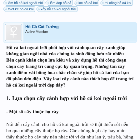
làm hồ cá koi ngoài trời
làm đẹp hồ cá
lọc hồ cá koi
thi công hồ cá koi
thiet ke ho ca koi
xây hồ cá koi ngoài trời
Hồ Cá Cát Tường
Active Member
Hồ cá koi ngoài trời phối hợp với cảnh quan cây xanh giúp
không gian ngôi nhà của chúng ta sinh động hơn rất nhiều.
Bên cạnh khâu chọn lựa kiểu và xây dựng hồ thì công đoạn
chọn cây trang trí cũng cực kỳ quan trọng. Những tán cây
xanh điểm vài bông hoa chắc chắn sẽ giúp hồ cá koi của bạn
đỡ phần đơn điệu. Vậy loại cây cảnh nào thích hợp để trang trí
hồ cá koi ngoài trời đẹp đây?
1. Lựa chọn cây cảnh hợp với hồ cá koi ngoài trời
- Một số cây thuộc họ ráy
Nói đến cây cảnh cho hồ cá koi ngoài trời sẽ thật thiếu sót nếu
bỏ qua những cây thuộc họ ráy. Các chủng loại cây hay nhìn
thấy thuộc họ cây ráy nên nhắc tới ví dụ như lan ý, trầu bà, hồng