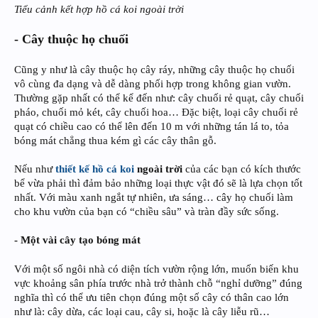
Tiểu cảnh kết hợp hồ cá koi ngoài trời
- Cây thuộc họ chuối
Cũng y như là cây thuộc họ cây ráy, những cây thuộc họ chuối
vô cùng đa dạng và dễ dàng phối hợp trong không gian vườn.
Thường gặp nhất có thể kể đến như: cây chuối rẻ quạt, cây chuối
pháo, chuối mỏ két, cây chuối hoa… Đặc biệt, loại cây chuối rẻ
quạt có chiều cao có thể lên đến 10 m với những tán lá to, tỏa
bóng mát chẳng thua kém gì các cây thân gỗ.
Nếu như
thiết kế hồ cá koi
ngoài trời
của các bạn có kích thước
bể vừa phải thì đảm bảo những loại thực vật đó sẽ là lựa chọn tốt
nhất. Với màu xanh ngắt tự nhiên, ưa sáng… cây họ chuối làm
cho khu vườn của bạn có “chiều sâu” và tràn đầy sức sống.
- Một vài cây tạo bóng mát
Với một số ngôi nhà có diện tích vườn rộng lớn, muốn biến khu
vực khoảng sân phía trước nhà trở thành chỗ “nghỉ dưỡng” đúng
nghĩa thì có thể ưu tiên chọn đúng một số cây có thân cao lớn
như là: cây dừa, các loại cau, cây si, hoặc là cây liễu rũ…