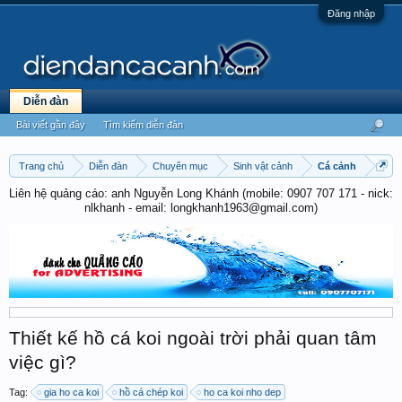
Đăng nhập
Diễn đàn
Bài viết gần đây
Tìm kiếm diễn đàn
Trang chủ
Diễn đàn
Chuyên mục
Sinh vật cảnh
Cá cảnh
Liên hệ quảng cáo: anh Nguyễn Long Khánh (mobile: 0907 707 171 - nick:
nlkhanh - email: longkhanh1963@gmail.com)
Thiết kế hồ cá koi ngoài trời phải quan tâm
việc gì?
Tag:
gia ho ca koi
hồ cá chép koi
ho ca koi nho dep