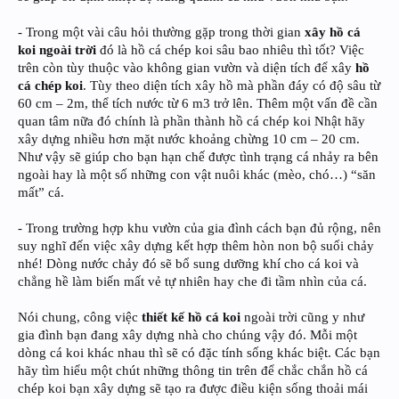
- Trong một vài câu hỏi thường gặp trong thời gian
xây hồ cá
koi ngoài trời
đó là hồ cá chép koi sâu bao nhiêu thì tốt? Việc
trên còn tùy thuộc vào không gian vườn và diện tích để xây
hồ
cá chép koi
. Tùy theo diện tích xây hồ mà phần đáy có độ sâu từ
60 cm – 2m, thể tích nước từ 6 m3 trở lên. Thêm một vấn đề cần
quan tâm nữa đó chính là phần thành hồ cá chép koi Nhật hãy
xây dựng nhiều hơn mặt nước khoảng chừng 10 cm – 20 cm.
Như vậy sẽ giúp cho bạn hạn chế được tình trạng cá nhảy ra bên
ngoài hay là một số những con vật nuôi khác (mèo, chó…) “săn
mất” cá.
- Trong trường hợp khu vườn của gia đình cách bạn đủ rộng, nên
suy nghĩ đến việc xây dựng kết hợp thêm hòn non bộ suối chảy
nhé! Dòng nước chảy đó sẽ bổ sung dưỡng khí cho cá koi và
chẳng hề làm biến mất vẻ tự nhiên hay che đi tầm nhìn của cá.
Nói chung, công việc
thiết kế hồ cá koi
ngoài trời cũng y như
gia đình bạn đang xây dựng nhà cho chúng vậy đó. Mỗi một
dòng cá koi khác nhau thì sẽ có đặc tính sống khác biệt. Các bạn
hãy tìm hiểu một chút những thông tin trên để chắc chắn hồ cá
chép koi bạn xây dựng sẽ tạo ra được điều kiện sống thoải mái