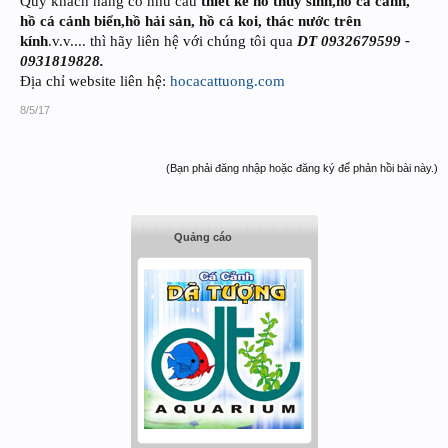
Quý khách hàng có nhu cầu
thiết kế hồ thủy sinh,hồ cá cảnh,
hồ cá cảnh biển,hồ hải sản, hồ cá koi, thác nước trên
kính
.v.v.... thì hãy liên hệ với chúng tôi qua
DT 0932679599 -
0931819828.
Địa chỉ website liên hệ:
hocacattuong.com
8/5/17
(Bạn phải đăng nhập hoặc đăng ký để phản hồi bài này.)
Quảng cáo