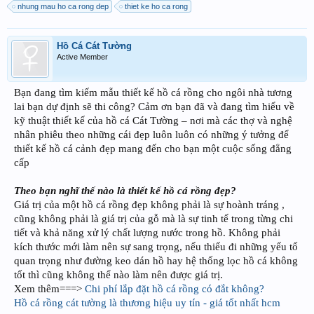
nhung mau ho ca rong dep
thiet ke ho ca rong
Hồ Cá Cát Tường
Active Member
Bạn đang tìm kiếm mẫu thiết kế hồ cá rồng cho ngôi nhà tương
lai bạn dự định sẽ thi công? Cảm ơn bạn đã và đang tìm hiểu về
kỹ thuật thiết kế của hồ cá Cát Tường – nơi mà các thợ và nghệ
nhân phiêu theo những cái đẹp luôn luôn có những ý tưởng để
thiết kế hồ cá cảnh đẹp mang đến cho bạn một cuộc sống đẳng
cấp
Theo bạn nghĩ thế nào là thiết kế hồ cá rồng đẹp?
Giá trị của một hồ cá rồng đẹp không phải là sự hoành tráng ,
cũng không phải là giá trị của gỗ mà là sự tinh tế trong từng chi
tiết và khả năng xử lý chất lượng nước trong hồ. Không phải
kích thước mới làm nên sự sang trọng, nếu thiếu đi những yếu tố
quan trọng như đường keo dán hồ hay hệ thống lọc hồ cá không
tốt thì cũng không thể nào làm nên được giá trị.
Xem thêm===>
Chi phí lắp đặt hồ cá rồng có đắt không?
Hồ cá rồng cát tường là thương hiệu uy tín - giá tốt nhất hcm