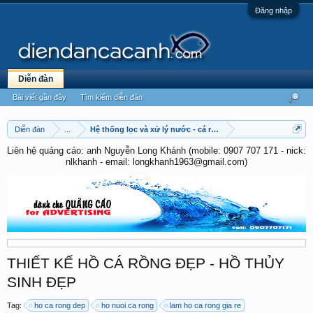
Đăng nhập
Diễn đàn
Bài viết gần đây
Tìm kiếm diễn đàn
Diễn đàn
...
Hệ thống lọc và xử lý nước - cá rồng
Liên hệ quảng cáo: anh Nguyễn Long Khánh (mobile: 0907 707 171 - nick:
nlkhanh - email: longkhanh1963@gmail.com)
THIẾT KẾ HỒ CÁ RỒNG ĐẸP - HỒ THỦY
SINH ĐẸP
Tag:
ho ca rong dep
ho nuoi ca rong
lam ho ca rong gia re