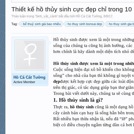
Thiết kế hồ thủy sinh cực đẹp chỉ trong 1
Thảo luận trong '
Sinh_vật_cảnh
' bắt đầu bởi
Hồ Cá Cát Tường
,
8/8/17
.
Tag:
bể thuỷ sinh giá bao nhiêu
ho thuy sinh bonsai dep
ho thuy sinh gia 
Hồ thủy sinh được xem là một trong những c
sống của chúng ta cũng bị ảnh hưởng, các g
hơn chính là hãy dành một diện tích nhỏ đ
Hồ thủy sinh được xem là một trong những 
Cuộc sống hiện đại xô bồ khiến cho không g
sống” cho nhà của bạn thì không gì tuyệt 
Hồ Cá Cát Tường
đẹp
được kết hợp cực đẹp giữa các loài độ
Active Member
trên thị giác, có tác dụng giúp bạn thư giãn
Trong bài viết dưới này, chúng ta sẽ cùng 
1. Hồ thủy sinh là gì?
Thực ra,
hồ thủy sinh
cũng là một dạng hồ 
cây cảnh bán cạn hay là sống hẳn bên tron
Rất nhiều bạn thừa nhận là, nếu đã “lỡ” ph
biệt có điều chuyện ngắm từng đàn cá bơi 