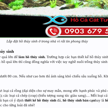
Lắp đặt hồ thủy sinh ở trong nhà vì rất tin phong thủy
hủy sinh
y quá lớn để
làm hồ thủy sinh.
Trường hợp các bạn thiết kế hồ thủy sin
 hồ quá lớn thì cũng đồng nghĩa với việc tay nghề nuôi trồng thủy sinh
 dưới 80 cm. Nếu như cao hơn thì ánh sáng khó chiếu sâu xuống hồ. Khi
ư: loại cá rồng (đại diện cho sự may mắn, mong ước hạnh phúc và phú 
); các loại cá chép (crap) (biểu tượng sung túc giàu sang)… Mỗi loại c
ù bạn có ý định
thiết kế hồ thủy sinh
đá,
hồ thủy sinh bán cạn
hay là
h
c cho từng loài đã nhé!