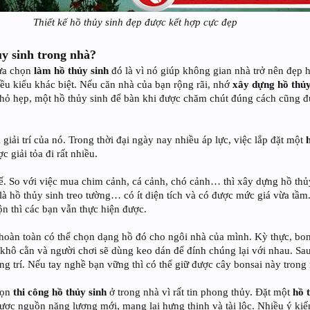
Thiết kế hồ thủy sinh đẹp được kết hợp cực đẹp
ủy sinh trong nhà?
lựa chọn
làm hồ thủy sinh
đó là vì nó giúp không gian nhà trở nên đẹp 
ều kiểu khác biệt. Nếu căn nhà của bạn rộng rãi, nhớ
xây dựng hồ thủy
nhỏ hẹp, một hồ thủy sinh để bàn khi được chăm chút đúng cách cũng đ
ị giải trí của nó. Trong thời đại ngày nay nhiều áp lực, việc lắp đặt một
 giải tỏa đi rất nhiều.
tế. So với việc mua chim cảnh, cá cảnh, chó cảnh… thì xây dựng hồ thủ
là hồ thủy sinh treo tường… có ít diện tích và có được mức giá vừa t
ộn thì các bạn vẫn thực hiện được.
 hoàn toàn có thể chọn dạng hồ đó cho ngôi nhà của mình. Kỳ thực, bo
hô cằn và người chơi sẽ dùng keo dán để đính chúng lại với nhau. Sau
ng trí. Nếu tay nghề bạn vững thì có thể giữ được cây bonsai này trong
chọn
thi công hồ thủy sinh
ở trong nhà vì rất tin phong thủy. Đặt một
hồ t
ược nguồn năng lượng mới, mang lại hưng thịnh và tài lộc. Nhiều ý kiế