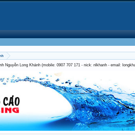
ảnh
anh Nguyễn Long Khánh (mobile: 0907 707 171 - nick: nlkhanh - email: long