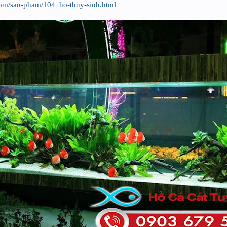
com/san-pham/104_ho-thuy-sinh.html