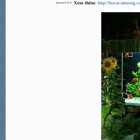
===>>> Xem thêm:
http://hocacattuong.