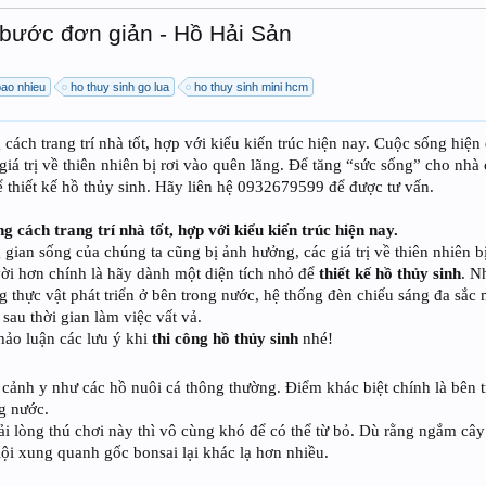
0 bước đơn giản - Hồ Hải Sản
bao nhieu
ho thuy sinh go lua
ho thuy sinh mini hcm
ách trang trí nhà tốt, hợp với kiểu kiến trúc hiện nay. Cuộc sống hiệ
iá trị về thiên nhiên bị rơi vào quên lãng. Để tăng “sức sống” cho nhà 
ể thiết kế hồ thủy sinh. Hãy liên hệ 0932679599 để được tư vấn.
cách trang trí nhà tốt, hợp với kiểu kiến trúc hiện nay.
ian sống của chúng ta cũng bị ảnh hưởng, các giá trị về thiên nhiên b
vời hơn chính là hãy dành một diện tích nhỏ để
thiết kế hồ thủy sinh
. N
ng thực vật phát triển ở bên trong nước, hệ thống đèn chiếu sáng đa 
 sau thời gian làm việc vất vả.
thảo luận các lưu ý khi
thi công hồ thủy sinh
nhé!
cảnh y như các hồ nuôi cá thông thường. Điểm khác biệt chính là bên t
g nước.
ải lòng thú chơi này thì vô cùng khó để có thể từ bỏ. Dù rằng ngắm cây
lội xung quanh gốc bonsai lại khác lạ hơn nhiều.