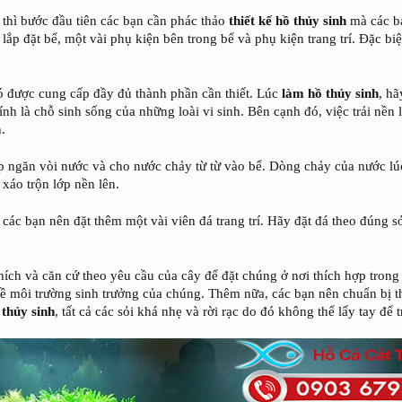
 thì bước đầu tiên các bạn cần phác thảo
thiết kế hồ thủy sinh
mà các b
í lắp đặt bể, một vài phụ kiện bên trong bể và phụ kiện trang trí. Đặc b
nó được cung cấp đầy đủ thành phần cần thiết. Lúc
làm hồ thủy sinh
, hã
h là chỗ sinh sống của những loài vi sinh. Bên cạnh đó, việc trải nền 
.
úp ngăn vòi nước và cho nước chảy từ từ vào bể. Dòng chảy của nước lú
 xáo trộn lớp nền lên.
 các bạn nên đặt thêm một vài viên đá trang trí. Hãy đặt đá theo đúng s
ích và căn cứ theo yêu cầu của cây để đặt chúng ở nơi thích hợp tron
ề môi trường sinh trưởng của chúng. Thêm nữa, các bạn nên chuẩn bị t
 thủy sinh
, tất cả các sỏi khá nhẹ và rời rạc do đó không thể lấy tay đ