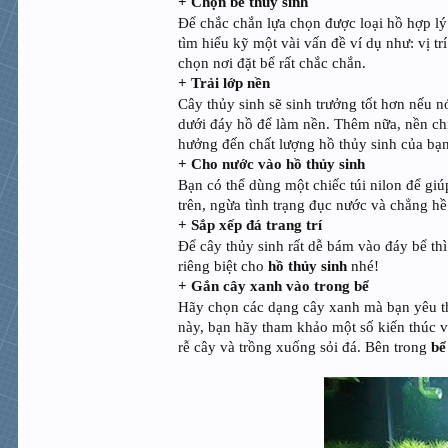
+ Chọn bể thủy sinh
Để chắc chắn lựa chọn được loại hồ hợp lý
tìm hiểu kỹ một vài vấn đề ví dụ như: vị tr
chọn nơi đặt bể rất chắc chắn.
+ Trải lớp nền
Cây thủy sinh sẽ sinh trưởng tốt hơn nếu 
dưới đáy hồ để làm nền. Thêm nữa, nền chín
hưởng đến chất lượng hồ thủy sinh của bạn
+ Cho nước vào hồ thủy sinh
Bạn có thể dùng một chiếc túi nilon để gi
trên, ngừa tình trạng đục nước và chẳng hề
+ Sắp xếp đá trang trí
Để cây thủy sinh rất dễ bám vào đáy bể thì
riêng biệt cho
hồ thủy sinh
nhé!
+ Gắn cây xanh vào trong bể
Hãy chọn các dạng cây xanh mà bạn yêu th
này, bạn hãy tham khảo một số kiến thúc v
rễ cây và trồng xuống sỏi đá. Bên trong
bể