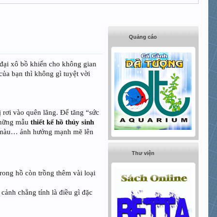
Quảng cáo
n đại xô bồ khiến cho không gian
của bạn thì không gì tuyệt vời
ị rơi vào quên lãng. Để tăng “sức
hững mẫu
thiết kế hồ thủy sinh
sắc màu… ảnh hưởng mạnh mẽ lên
Thư viện
rong hồ còn trồng thêm vài loại
 cảnh chẳng tính là điều gì đặc