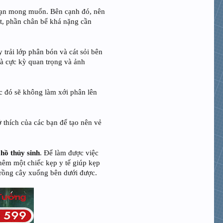
ạn mong muốn. Bên cạnh đó, nên
iệt, phần chân bể khá nặng cần
y trải lớp phân bón và cát sỏi bên
là cực kỳ quan trọng và ảnh
c đó sẽ không làm xới phân lên
ở thích của các bạn để tạo nên vẻ
g
hồ thủy sinh
. Để làm được việc
hêm một chiếc kẹp y tế giúp kẹp
ể trồng cây xuống bên dưới được.