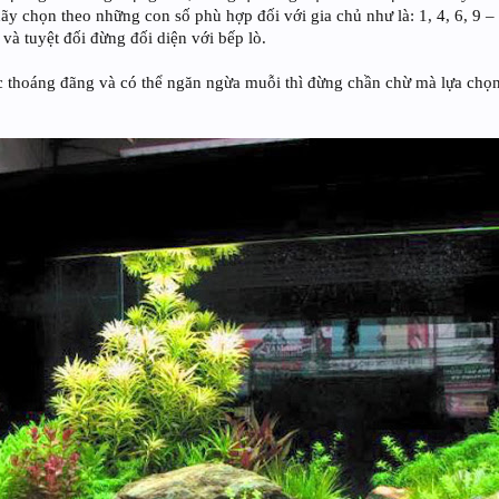
hãy chọn theo những con số phù hợp đối với gia chủ như là: 1, 4, 6, 
 và tuyệt đối đừng đối diện với bếp lò.
thoáng đãng và có thể ngăn ngừa muỗi thì đừng chần chừ mà lựa chọn 