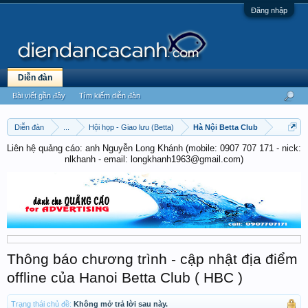
Đăng nhập
Diễn đàn
Bài viết gần đây
Tìm kiếm diễn đàn
Diễn đàn
...
Hội họp - Giao lưu (Betta)
Hà Nội Betta Club
Liên hệ quảng cáo: anh Nguyễn Long Khánh (mobile: 0907 707 171 - nick:
nlkhanh - email: longkhanh1963@gmail.com)
Thông báo chương trình - cập nhật địa điểm
offline của Hanoi Betta Club ( HBC )
Trạng thái chủ đề:
Không mở trả lời sau này.