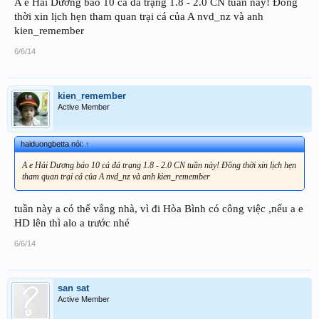
A e Hải Dương báo 10 cá đá trạng 1.8 - 2.0 CN tuần này! Đồng
thời xin lịch hẹn tham quan trại cá của A nvd_nz và anh
kien_remember
6/6/14
kien_remember
Active Member
haiduongbetta nói:
↑
A e Hải Dương báo 10 cá đá trạng 1.8 - 2.0 CN tuần này! Đồng thời xin lịch hẹn
tham quan trại cá của A nvd_nz và anh kien_remember
tuần này a có thể vắng nhà, vì đi Hòa Bình có công việc ,nếu a e
HD lên thì alo a trước nhé
6/6/14
san sat
Active Member