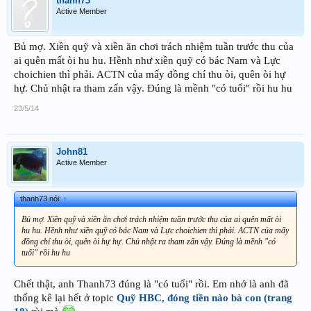
thanh73
Active Member
Bủ mợ. Xiền quỹ và xiền ăn chơi trách nhiệm tuần trước thu của
ai quên mất òi hu hu. Hềnh như xiền quỹ có bác Nam và Lực
choichien thì phải. ACTN của mấy đồng chí thu òi, quên òi hự
hự. Chủ nhật ra tham zấn vậy. Đúng là mềnh "có tuổi" rồi hu hu
23/5/14
John81
Active Member
thanh73 nói:
↑
Bủ mợ. Xiền quỹ và xiền ăn chơi trách nhiệm tuần trước thu của ai quên mất òi
hu hu. Hềnh như xiền quỹ có bác Nam và Lực choichien thì phải. ACTN của mấy
đồng chí thu òi, quên òi hự hự. Chủ nhật ra tham zấn vậy. Đúng là mềnh "có
tuổi" rồi hu hu
Chết thật, anh Thanh73 đúng là "có tuổi" rồi. Em nhớ là anh đã
thống kê lại hết ở topic
Quỹ HBC, đóng tiền nào bà con (trang