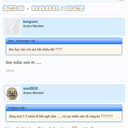
< Trước
1
←
3
4
5
6
7
8
Tiếp >
tungson
Active Member
kien_remember nói:
↑
kho hay rán ròn mà bắt nhiều thế ????
làm mắm anh ơi .....
1/5/14
son2610
Active Member
tungson nói:
↑
Sáng mai 1-5 mình đi bắt nghi tàm ..... có cao nhần nào đi cùng ko ???????