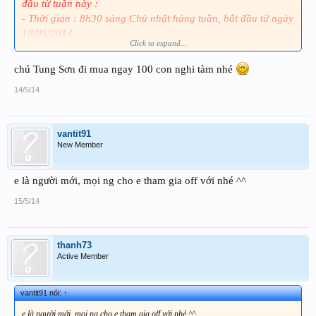
đầu từ tuần này :
- Thời gian : 8h30 sáng Chủ nhật hàng tuần, bắt đầu từ ngày
18/05/2014.
Click to expand...
- Địa điểm : Cafe Tom Số 7 Ngõ Hàng Cháo
- Lịch off sẽ không thay đổi nữa,trừ khi có sự kiện đặc biệt
chú Tung Sơn đi mua ngay 100 con nghi tàm nhé
- Các lịch off bổ sung sẽ được thông báo kịp thời.
14/5/14
vantit91
New Member
e là người mới, mọi ng cho e tham gia off với nhé ^^
15/5/14
thanh73
Active Member
vantit91 nói:
↑
e là người mới, mọi ng cho e tham gia off với nhé ^^