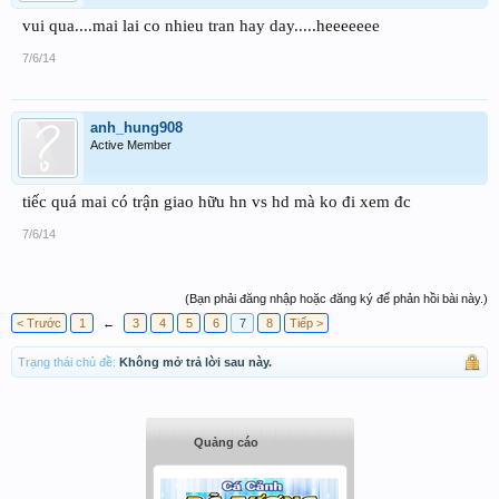
vui qua....mai lai co nhieu tran hay day.....heeeeeee
7/6/14
anh_hung908
Active Member
tiếc quá mai có trận giao hữu hn vs hd mà ko đi xem đc
7/6/14
(Bạn phải đăng nhập hoặc đăng ký để phản hồi bài này.)
< Trước
1
←
3
4
5
6
7
8
Tiếp >
Trạng thái chủ đề:
Không mở trả lời sau này.
Quảng cáo