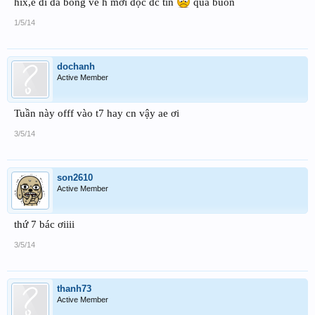
hix,e đi đá bóng về h mới đọc đc tin
quá buồn
1/5/14
dochanh
Active Member
Tuần này offf vào t7 hay cn vậy ae ơi
3/5/14
son2610
Active Member
thứ 7 bác ơiiii
3/5/14
thanh73
Active Member