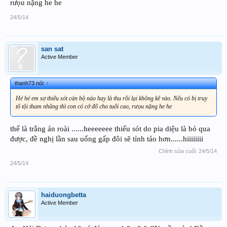
rưọu nặng he he
24/5/14
san sat
Active Member
thanh73 nói:
↑
Hé hé em sợ thiếu sót cán bộ nào hay là thu rồi lại không kê vào. Nếu có bị truy
tố tội tham nhũng thì con có cớ đổ cho tuổi cao, rưọu nặng he he
thế là trắng án roài ......heeeeeee thiếu sót do pia diệu là bỏ qua
được, đề nghị lần sau uống gấp đôi sẽ tỉnh táo hơn......hiiiiiiii
Chỉnh sửa cuối:
24/5/14
24/5/14
haiduongbetta
Active Member