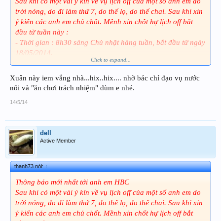
Sau khi có một vài ý kín về vụ lịch off của một số anh em do
trời nóng, do đi làm thứ 7, do thế lọ, do thế chai. Sau khi xin
ý kiến các anh em chủ chốt. Mềnh xin chốt hự lịch off bắt
đầu từ tuần này :
- Thời gian : 8h30 sáng Chủ nhật hàng tuần, bắt đầu từ ngày
18/05/2014.
Click to expand...
- Địa điểm : Cafe Tom Số 7 Ngõ Hàng Cháo
- Lịch off sẽ không thay đổi nữa,trừ khi có sự kiện đặc biệt
Xuân này iem vắng nhà...hix..hix.... nhờ bác chỉ đạo vụ nước
- Các lịch off bổ sung sẽ được thông báo kịp thời.
nôi và "ăn chơi trách nhiệm" dùm e nhé.
14/5/14
dell
Active Member
thanh73 nói:
↑
Thông báo mới nhất tới anh em HBC
Sau khi có một vài ý kín về vụ lịch off của một số anh em do
trời nóng, do đi làm thứ 7, do thế lọ, do thế chai. Sau khi xin
ý kiến các anh em chủ chốt. Mềnh xin chốt hự lịch off bắt