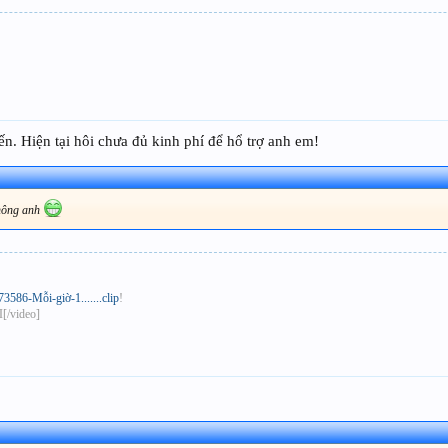
 Hiện tại hôi chưa đủ kinh phí để hổ trợ anh em!
 không anh
586-Mỗi-giờ-1.......clip
!
[/video]