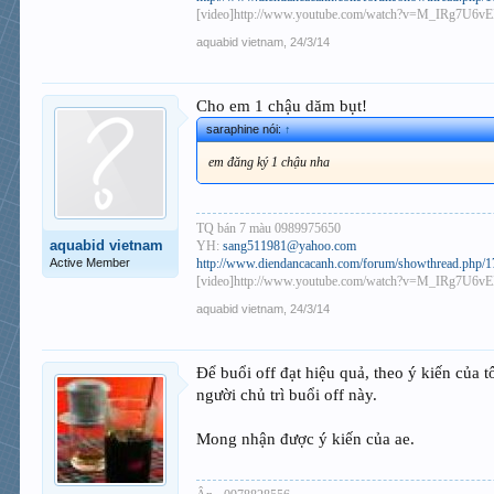
[video]http://www.youtube.com/watch?v=M_IRg7U6vEI
aquabid vietnam
,
24/3/14
Cho em 1 chậu dăm bụt!
saraphine nói:
↑
em đăng ký 1 chậu nha
TQ bán 7 màu 0989975650
aquabid vietnam
YH:
sang511981@yahoo.com
Active Member
http://www.diendancacanh.com/forum/showthread.php/173
[video]http://www.youtube.com/watch?v=M_IRg7U6vEI
aquabid vietnam
,
24/3/14
Để buổi off đạt hiệu quả, theo ý kiến của tô
người chủ trì buổi off này.
Mong nhận được ý kiến của ae.