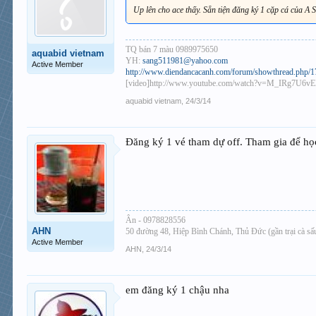
Up lên cho ace thấy. Sẵn tiện đăng ký 1 cặp cá của A
TQ bán 7 màu 0989975650
aquabid vietnam
YH:
sang511981@yahoo.com
Active Member
http://www.diendancacanh.com/forum/showthread.php/173
[video]http://www.youtube.com/watch?v=M_IRg7U6vEI
aquabid vietnam
,
24/3/14
Đăng ký 1 vé tham dự off. Tham gia để họ
Ân - 0978828556
AHN
50 đường 48, Hiệp Bình Chánh, Thủ Đức (gần trại cà s
Active Member
AHN
,
24/3/14
em đăng ký 1 chậu nha