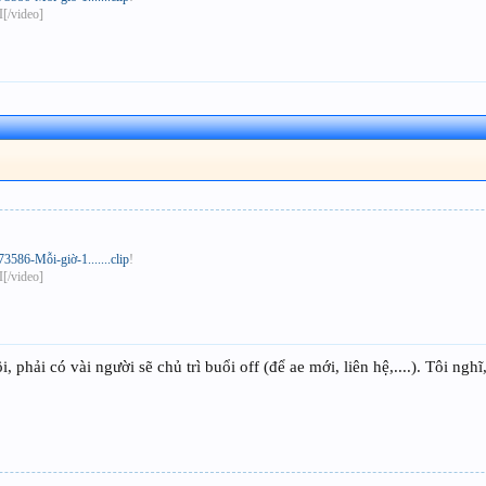
[/video]
586-Mỗi-giờ-1.......clip
!
[/video]
i, phải có vài người sẽ chủ trì buổi off (để ae mới, liên hệ,....). Tôi ng