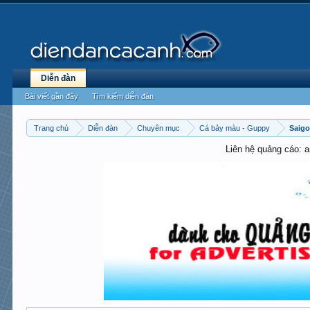
Diễn đàn
Bài viết gần đây
Tìm kiếm diễn đàn
Trang chủ
Diễn đàn
Chuyên mục
Cá bảy màu - Guppy
Saig
Liên hệ quảng cáo: 