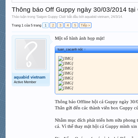
Thông báo Off Guppy ngày 30/03/2014 tại
Thảo luận trong '
Saigon Guppy Club
' bắt đầu bởi
aquabid vietnam
,
24/3/14
.
Trang 1 của 5 trang
1
2
3
4
5
Tiếp >
Một số hình ảnh họp mặt!
tuan_cacanh nói:
↑
aquabid vietnam
Active Member
Thông báo Offline hội cá Guppy ngày 30/
Thân gửi đến các thành viên box Guppy 
Nhằm mục đích phát triển hơn nữa phong t
cá. Vì thế thay mặt hội cá Guppy mình xin