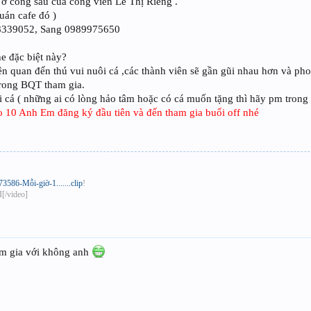
ở cổng sau của công viên Lê Thị Riêng .
uán cafe đó )
78339052, Sang 0989975650
ne đặc biệt này?
ên quan đến thú vui nuôi cá ,các thành viên sẽ gần gũi nhau hơn và pho
 trong BQT tham gia.
ổi cá ( những ai có lòng hảo tâm hoặc có cá muốn tặng thì hãy pm trong 
 10 Anh Em đăng ký đầu tiên và đến tham gia buổi off nhé
586-Mỗi-giờ-1.......clip
!
[/video]
ham gia với không anh