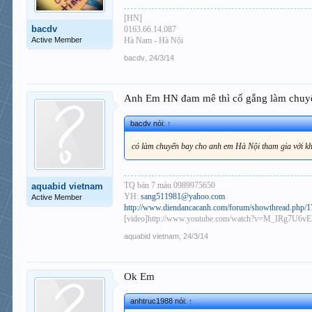
[HN]
bacdv
0163.66.14.087
Active Member
Hà Nam - Hà Nội
bacdv
,
24/3/14
Anh Em HN đam mê thì cố gắng làm chuyến.
bacdv nói:
↑
có làm chuyến bay cho anh em Hà Nội tham gia với
TQ bán 7 màu 0989975650
aquabid vietnam
YH:
sang511981@yahoo.com
Active Member
http://www.diendancacanh.com/forum/showthread.php/173
[video]http://www.youtube.com/watch?v=M_IRg7U6vEI
aquabid vietnam
,
24/3/14
Ok Em
anhtruc1988 nói:
↑