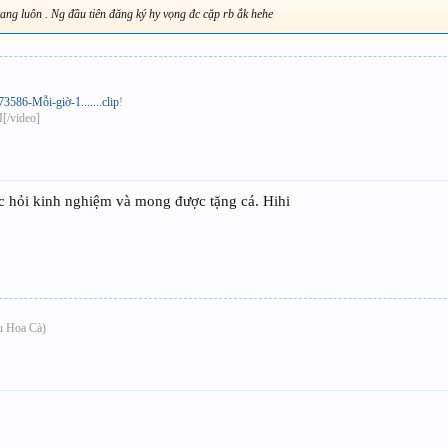
 Sang luôn . Ng đầu tiên đăng ký hy vọng đc cặp rb ắk hehe
586-Mỗi-giờ-1.......clip
!
[/video]
c hỏi kinh nghiệm và mong được tặng cá. Hihi
ấu Hoa Cà)