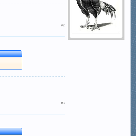
#2
#3