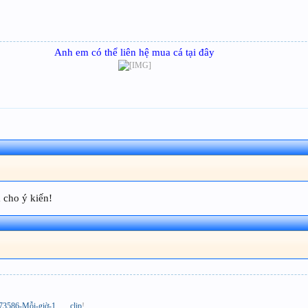
Anh em có thể liên hệ mua cá tại đây
 cho ý kiến!
586-Mỗi-giờ-1.......clip
!