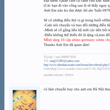
Địa điểm :Quán cafe cá cảnh chú Đắc nằm 
(Các bạn đi vào cổng sau là sẽ thấy ngay q
Anh Em nào ko tìm được thì alo Tuấn 09
Sẽ có những điều thú vị gì trong buổi offli
-Cafe nói chuyện và trao đổi những điều li
-Mình sẽ cố gắng liên hệ mời các tiền bối
-Điều không thể thiếu đó là tặng cá,trao đ
MÌnh tặng 10 cặp abino germany white cho
Thanks Anh Em đã quan tâm!
TQ bán 7 màu 0989975650
YH:
sang511981@yahoo.com
http://www.diendancacanh.com/forum/showthread.php/173
[video]http://www.youtube.com/watch?v=M_IRg7U6vEI
aquabid vietnam
,
24/3/14
có làm chuyến bay cho anh em Hà Nội t