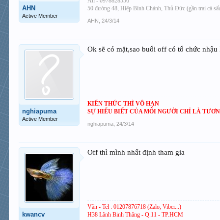
Ân - 0978828556
AHN
50 đường 48, Hiệp Bình Chánh, Thủ Đức (gần trại cà s
Active Member
AHN
,
24/3/14
Ok sẽ có mặt,sao buổi off có tổ chức nhậu
KIẾN THỨC THÌ VÔ HẠN
nghiapuma
SỰ HIỂU BIẾT CỦA MỖI NGƯỜI CHỈ LÀ TƯƠN
Active Member
nghiapuma
,
24/3/14
Off thì mình nhất định tham gia
Văn - Tel : 01207876718 (Zalo, Viber...)
kwancv
H38 Lãnh Binh Thăng - Q.11 - TP.HCM