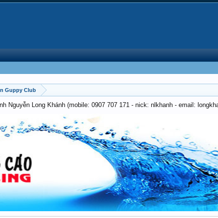
on Guppy Club
anh Nguyễn Long Khánh (mobile: 0907 707 171 - nick: nlkhanh - email: long