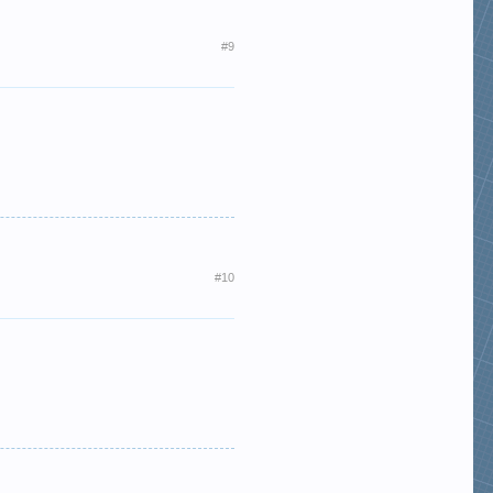
#9
#10