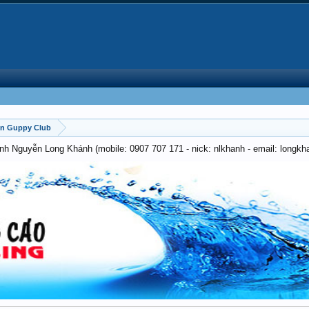
on Guppy Club
anh Nguyễn Long Khánh (mobile: 0907 707 171 - nick: nlkhanh - email: long