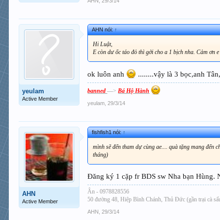
AHN
,
29/3/14
AHN nói:
↑
Hi Luật,
E còn dư ốc táo đỏ thì gởi cho a 1 bịch nha. Cảm ơn e
ok luôn anh
........vậy là 3 bọc,anh T
banned
--->
Bá Hộ Hành
yeulam
Active Member
yeulam
,
29/3/14
fishfish1 nói:
↑
mình sẽ đến tham dự cùng ae.... quà tặng mang đến cho
tháng)
Đăng ký 1 cặp fr BDS sw Nha bạn Hùng. N
Ân - 0978828556
AHN
50 đường 48, Hiệp Bình Chánh, Thủ Đức (gần trại cà s
Active Member
AHN
,
29/3/14