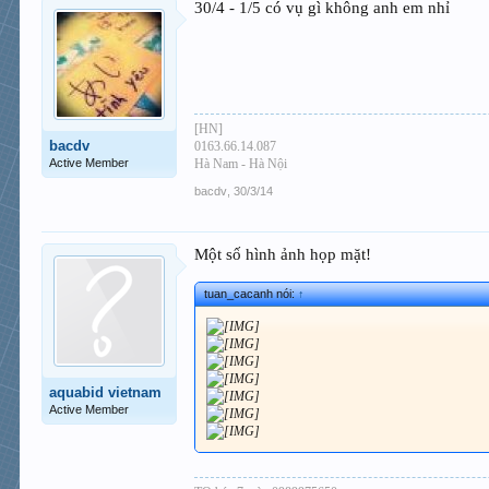
30/4 - 1/5 có vụ gì không anh em nhỉ
[HN]
bacdv
0163.66.14.087
Active Member
Hà Nam - Hà Nội
bacdv
,
30/3/14
Một số hình ảnh họp mặt!
tuan_cacanh nói:
↑
aquabid vietnam
Active Member