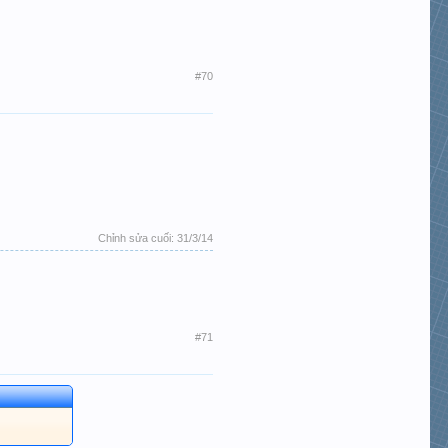
#70
Chỉnh sửa cuối:
31/3/14
#71