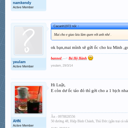
namkendy
Active Member
Cacanh1972 nói:
↑
Mai cho e giao lưu làm quen với anh nhé .
ok bạn,mai mình sẽ gửi ốc cho ku Minh ,g
banned
--->
Bá Hộ Hành
yeulam
yeulam
,
29/3/14
Active Member
Hi Luật,
E còn dư ốc táo đỏ thì gởi cho a 1 bịch nh
Ân - 0978828556
AHN
50 đường 48, Hiệp Bình Chánh, Thủ Đức (gần trại cà s
Active Member