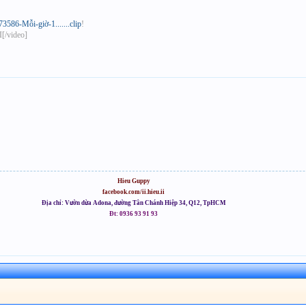
586-Mỗi-giờ-1.......clip
!
[/video]
Hieu Guppy
facebook.com/ii.hieu.ii
Địa chỉ: Vườn dừa Adona, đường Tân Chánh Hiệp 34, Q12, TpHCM
Đt: 0936 93 91 93