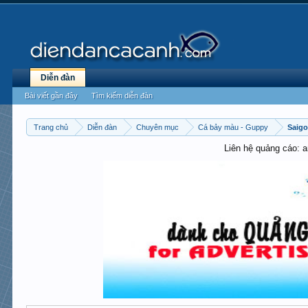
Diễn đàn
Bài viết gần đây
Tìm kiếm diễn đàn
Trang chủ
Diễn đàn
Chuyên mục
Cá bảy màu - Guppy
Saig
Liên hệ quảng cáo: 