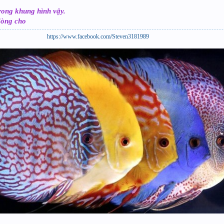
rong khung hình vậy.
dòng cho
https://www.facebook.com/Steven3181989