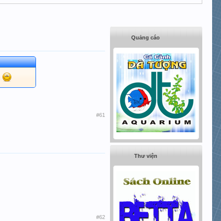
Quảng cáo
m
#61
Thư viện
#62