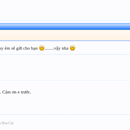
oy ẻm sẽ gửi cho bạn
........vậy nha
a. Cảm ơn e trước.
ấu Hoa Cà)