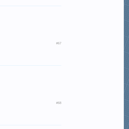
#67
#68