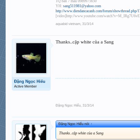
TQ bán 7 màu 0989975650
YH:
sang511981@yahoo.com
http://www.diendancacanh.com/forum/showthread.php/173
[video]http://www.youtube.com/watch?v=M_IRg7U6vEI
aquabid vietnam
,
31/3/14
Thanks..cặp white của a Sang
Đặng Ngọc Hiếu
Active Member
Đặng Ngọc Hiếu
,
31/3/14
Đặng Ngọc Hiếu nói:
↑
Thanks..cặp white của a Sang