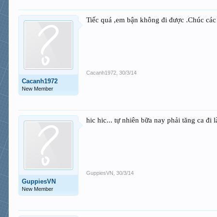
Tiếc quá ,em bận không đi được .Chúc các a
Cacanh1972
,
30/3/14
Cacanh1972
New Member
hic hic... tự nhiên bữa nay phải tăng ca đi
GuppiesVN
,
30/3/14
GuppiesVN
New Member