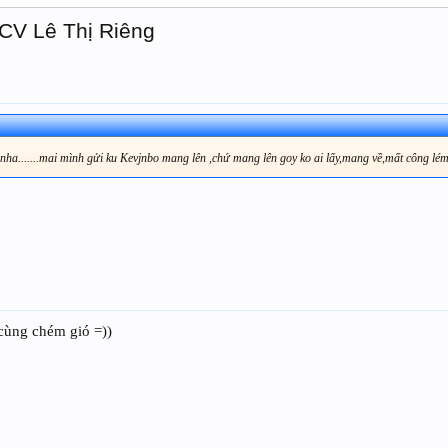
 CV Lê Thị Riêng
 nha.......mai mình gửi ku Kevjnbo mang lên ,chứ mang lên goy ko ai lấy,mang về,mất công lé
 cùng chém gió =))