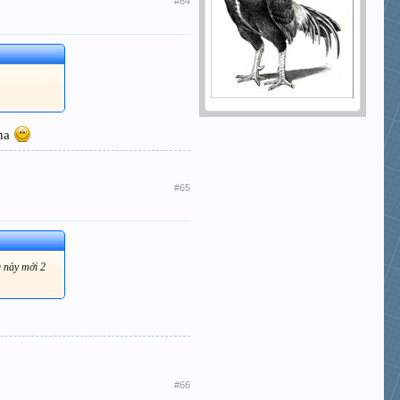
#64
nha
#65
g này mới 2
#66