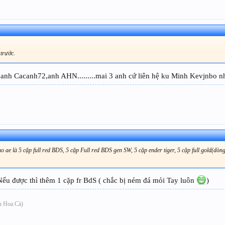
 trước.
ân,anh Cacanh72,anh AHN.........mai 3 anh cứ liên hệ ku Minh Kevjnbo 
 ae là 5 cặp full red BDS, 5 cặp Full red BDS gen SW, 5 cặp ender tiger, 5 cặp full gold(dòn
ếu được thì thêm 1 cặp fr BdS ( chắc bị ném đá mỏi Tay luôn
)
ấu Hoa Cà)