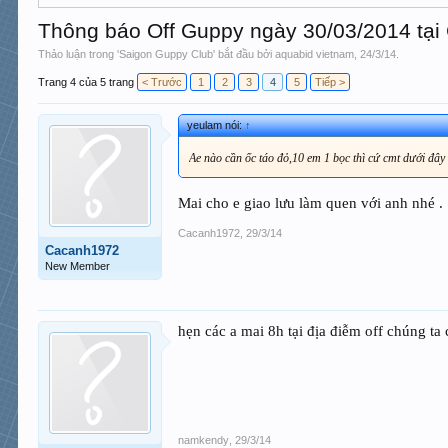
Thông báo Off Guppy ngày 30/03/2014 tại
Thảo luận trong '
Saigon Guppy Club
' bắt đầu bởi
aquabid vietnam
,
24/3/14
.
Trang 4 của 5 trang
< Trước
1
2
3
4
5
Tiếp >
yeulam nói:
↑
Ae nào cần ốc táo đỏ,10 em 1 bọc thì cứ cmt dưới đây
Mai cho e giao lưu làm quen với anh nhé .
Cacanh1972
,
29/3/14
Cacanh1972
New Member
hẹn các a mai 8h tại địa điễm off chúng ta
namkendy
,
29/3/14