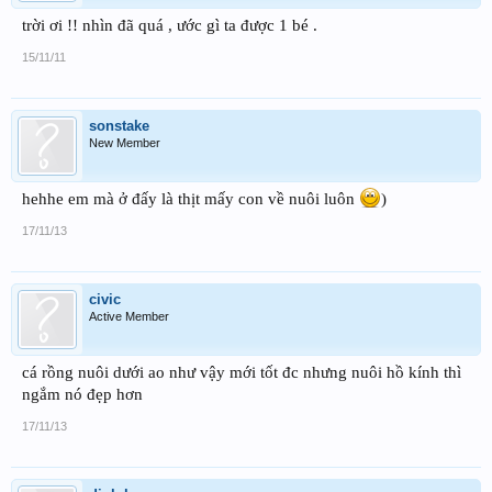
trời ơi !! nhìn đã quá , ước gì ta được 1 bé .
15/11/11
sonstake
New Member
hehhe em mà ở đấy là thịt mấy con về nuôi luôn
)
17/11/13
civic
Active Member
cá rồng nuôi dưới ao như vậy mới tốt đc nhưng nuôi hồ kính thì
ngắm nó đẹp hơn
17/11/13