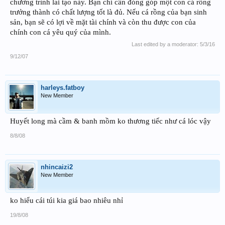
chương trình lai tạo này. Bạn chỉ cần đóng góp một con cá rồng
trưởng thành có chất lượng tốt là đủ. Nếu cá rồng của bạn sinh
sản, bạn sẽ có lợi về mặt tài chính và còn thu được con của
chính con cá yêu quý của mình.
Last edited by a moderator:
5/3/16
9/12/07
harleys.fatboy
New Member
Huyết long mà cầm & banh mồm ko thương tiếc như cá lóc vậy
8/8/08
nhincaizi2
New Member
ko hiểu cái túi kia giá bao nhiêu nhỉ
19/8/08