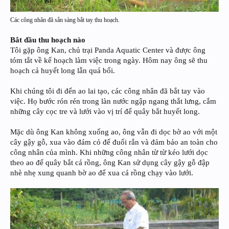
Các công nhân đã sẵn sàng bắt tay thu hoạch.
Bắt đầu thu hoạch nào
Tôi gặp ông Kan, chủ trại Panda Aquatic Center và được ông
tóm tắt về kế hoạch làm việc trong ngày. Hôm nay ông sẽ thu
hoạch cả huyết long lẫn quá bối.
Khi chúng tôi đi đến ao lai tạo, các công nhân đã bắt tay vào
việc. Họ bước rón rén trong làn nước ngập ngang thắt lưng, cắm
những cây cọc tre và lưới vào vị trí để quây bắt huyết long.
Mặc dù ông Kan không xuống ao, ông vẫn đi dọc bờ ao với một
cây gậy gỗ, xua vào đám cỏ để đuổi rắn và đảm bảo an toàn cho
công nhân của mình. Khi những công nhân từ từ kéo lưới dọc
theo ao để quây bắt cá rồng, ông Kan sử dụng cây gậy gỗ đập
nhè nhẹ xung quanh bờ ao để xua cá rồng chạy vào lưới.