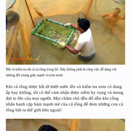
Bắt và kiểm tra tất cả cá rồng trong hồ. Đây không phải là công việc dễ dàng với
những đối tượng giãy mạnh và trơn trượt.
Khi cá rồng được bắt từ dưới nước lên và kiểm tra xem có đang
ấp hay không, tôi có thể cảm nhận được niềm hy vọng và mong
đợi to lớn của mọi người. Mọi chăm chú đều đổ dồn khi công
nhân banh cặp hàm mạnh mẽ của cá rồng để đem những con cá
rồng bột ra thế giới bên ngoài!