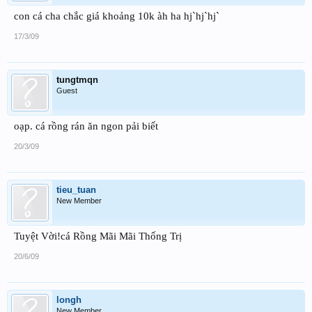
con cá cha chắc giá khoảng 10k àh ha hj`hj`hj`
17/3/09
tungtmqn
Guest
oạp. cá rồng rán ăn ngon pải biết
20/3/09
tieu_tuan
New Member
Tuyệt Vời!cá Rồng Mãi Mãi Thống Trị
20/6/09
longh
New Member