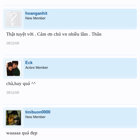
hoanganhit
New Member
Thật tuyệt vời . Cám ơn chú vn nhiều lắm . Thân
28/11/08
Eck
Active Member
chà,hay quá ^^
28/11/08
tinibuon0000
New Member
waaaaa quá đẹp