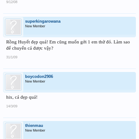
9/12/08
superkingarowana
New Member
Rồng Huyết đẹp quá! Em cũng muốn gởi 1 em thử đó. Làm sao
để chuyển cá được vậy?
31/1/09
boycodon2906
New Member
hix, cá đẹp quá!
14/3/09
thienmau
New Member