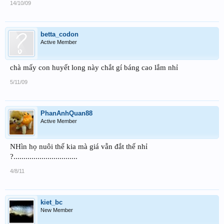
14/10/09
betta_codon
Active Member
chà mấy con huyết long này chắt gí báng cao lắm nhỉ
5/11/09
PhanAnhQuan88
Active Member
NHìn họ nuôi thế kia mà giá vẫn đắt thế nhỉ
?................................
4/8/11
kiet_bc
New Member