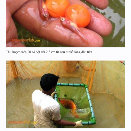
Thu hoạch trên 20 cá bột dài 2.5 cm từ con huyết long đầu tiên.