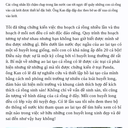
Các công nhân lội chậm chạp trong làn nước cao tới ngực để quây những con cá rồng
vào cái lưới được thiết kế đặc biệt. Ông Kan đập đập dọc theo bờ ao để xua cá rồng
vào lưới.
Tôi đã từng chứng kiến việc thu hoạch cá rồng nhiều lần và thu
hoạch ở mỗi nơi đều có nét độc đáo riêng. Quy trình thu hoạch
tương tự như nhau nhưng bạn không bao giờ biết được mình sẽ
thu được những gì. Bên dưới làn nước đục ngầu của ao lai tạo có
một số huyết long giống, mỗi con có khả năng ấp đến 20 cá bột!
Điều này thực sự là một kỳ công bởi vì huyết long thường đẻ rất
ít. Bí mật về những ao lai tạo cá rồng có lẽ được các trại cá phát
hiện nhưng từ những gì mà tôi được chứng kiến ở trại Panda,
ông Kan có lẽ đã tự nghiên cứu và thiết lập hồ lai tạo của mình
bằng cách mô phỏng môi trường tự nhiên của loài huyết long,
đảm bảo tái hiện môi trường và khung cảnh thích hợp để kích
thích cá rồng sinh sản! Không chỉ về vấn đề sinh sản, tôi cũng
ấn tượng về hình dáng của cá rồng ở đây. Mỗi con huyết long
đều có lớp vảy đỏ tuyệt đẹp. Có lẽ lần sau tôi nên đem theo bộ
đo thông số nước khi tham quan ao lai tạo để tìm hiểu xem có bí
mật nào trong việc sở hữu những con huyết long xinh đẹp và đẻ
sai đến như vậy hay không!