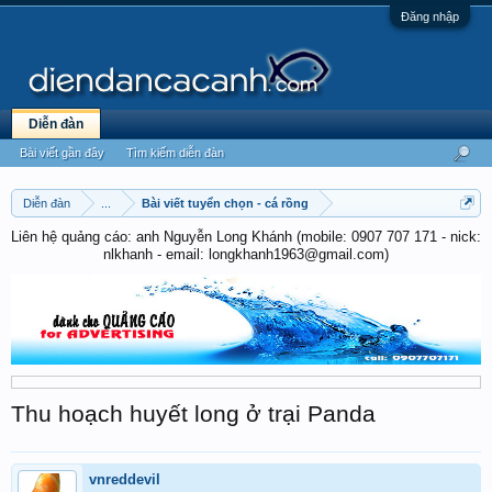
Đăng nhập
Diễn đàn
Bài viết gần đây
Tìm kiếm diễn đàn
Diễn đàn
...
Bài viết tuyển chọn - cá rồng
Liên hệ quảng cáo: anh Nguyễn Long Khánh (mobile: 0907 707 171 - nick:
nlkhanh - email: longkhanh1963@gmail.com)
Thu hoạch huyết long ở trại Panda
vnreddevil