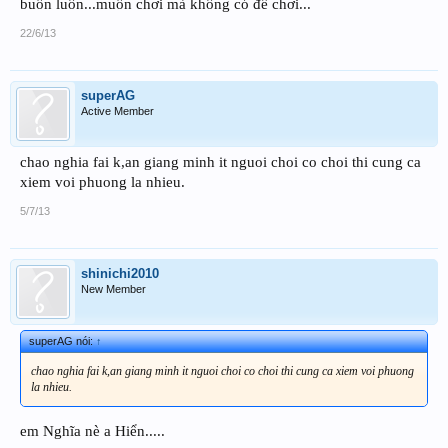
buồn luôn...muốn chơi mà không có để chơi...
22/6/13
superAG
Active Member
chao nghia fai k,an giang minh it nguoi choi co choi thi cung ca
xiem voi phuong la nhieu.
5/7/13
shinichi2010
New Member
superAG nói:
↑
chao nghia fai k,an giang minh it nguoi choi co choi thi cung ca xiem voi phuong
la nhieu.
em Nghĩa nè a Hiển.....