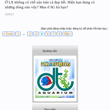
Ở LX không có chỗ nào bán cá đẹp hết. Hiện bạn đang có
những dòng nào vây? Mua ở SG hả bạn?
10/8/13
(Bạn phải đăng nhập hoặc đăng ký để phản hồi bài này.)
< Trước
1
←
3
4
5
6
7
8
Tiếp >
Quảng cáo
Thư viện