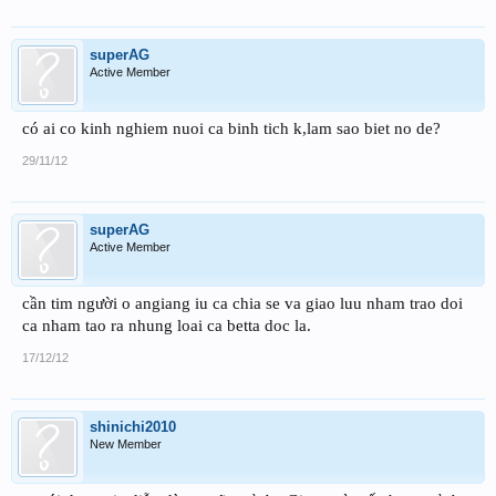
superAG
Active Member
có ai co kinh nghiem nuoi ca binh tich k,lam sao biet no de?
29/11/12
superAG
Active Member
cần tim người o angiang iu ca chia se va giao luu nham trao doi
ca nham tao ra nhung loai ca betta doc la.
17/12/12
shinichi2010
New Member