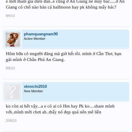
e mới tham gia diễn đàn..e cũng ở An Giang nè mấy bac.....ở An
Giang có chổ nào bán cá halfmoon hay pk không mấy bác?
8/6/13
phamquangnam90
Active Member
Hôm bữa có nngười đăng mà giờ hết rồi. mình ở Cần Thơ, bạn
gái mình ở Châu Phú An Giang.
8/6/13
shinichi2010
New Member
ko còn ai hết vậy...a e có ai có Hm hay Pk ko....share mình
với..mình mới chơi ah..thấy nó đẹp quá nên mê liền
20/6/13