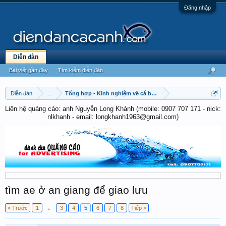
Đăng nhập
Diễn đàn
Bài viết gần đây
Tìm kiếm diễn đàn
Diễn đàn
...
Tổng hợp - Kinh nghiệm về cá betta
Liên hệ quảng cáo: anh Nguyễn Long Khánh (mobile: 0907 707 171 - nick:
nlkhanh - email: longkhanh1963@gmail.com)
tìm ae ở an giang để giao lưu
< Trước
1
←
3
4
5
6
7
8
Tiếp >