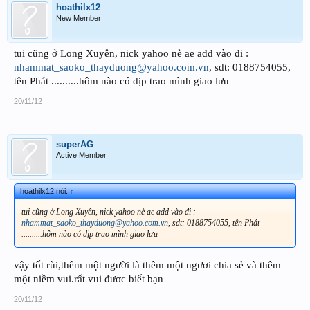
hoathilx12
New Member
tui cũng ở Long Xuyên, nick yahoo nè ae add vào đi :
nhammat_saoko_thayduong@yahoo.com.vn
, sdt: 0188754055,
tên Phát ..........hôm nào có dịp trao mình giao lưu
20/11/12
superAG
Active Member
hoathilx12 nói:
↑
tui cũng ở Long Xuyên, nick yahoo nè ae add vào đi :
nhammat_saoko_thayduong@yahoo.com.vn
, sdt: 0188754055, tên Phát
..........hôm nào có dịp trao mình giao lưu
vậy tốt rùi,thêm một người là thêm một ngươi chia sẻ và thêm
một niềm vui.rất vui đươc biết bạn
20/11/12