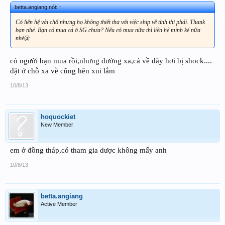
betta.angiang nói:
↑
Có liên hệ vài chổ nhưng họ không thiết tha với việc ship về tỉnh thì phải. Thank
bạn nhé. Bạn có mua cá ở SG chưa? Nếu có mua nữa thì liên hệ minh ké nữa
nhé@
có người bạn mua rồi,nhưng đường xa,cá về đây hơi bị shock....
đặt ở chỗ xa về cũng hên xui lắm
10/8/13
hoquockiet
New Member
em ở đồng tháp,có tham gia dược không mấy anh
10/8/13
betta.angiang
Active Member