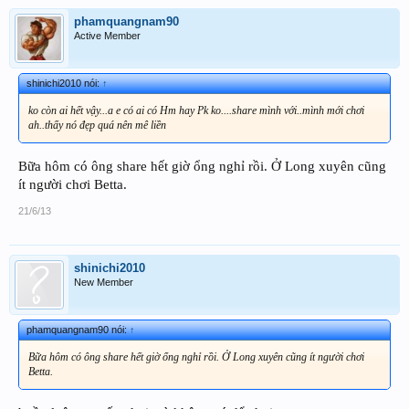
phamquangnam90
Active Member
shinichi2010 nói:
↑
ko còn ai hết vậy...a e có ai có Hm hay Pk ko....share mình với..mình mới chơi
ah..thấy nó đẹp quá nên mê liền
Bữa hôm có ông share hết giờ ổng nghỉ rồi. Ở Long xuyên cũng
ít người chơi Betta.
21/6/13
shinichi2010
New Member
phamquangnam90 nói:
↑
Bữa hôm có ông share hết giờ ổng nghỉ rồi. Ở Long xuyên cũng ít người chơi
Betta.