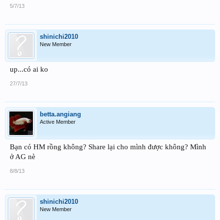
5/7/13
shinichi2010
New Member
up...có ai ko
27/7/13
betta.angiang
Active Member
Bạn có HM rồng không? Share lại cho mình được không? Mình
ở AG nè
8/8/13
shinichi2010
New Member