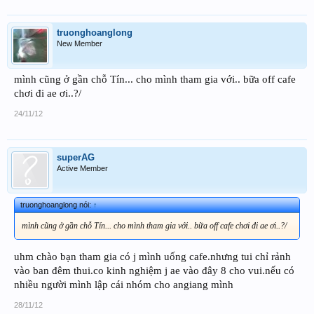
truonghoanglong
New Member
mình cũng ở gần chỗ Tín... cho mình tham gia với.. bữa off cafe
chơi đi ae ơi..?/
24/11/12
superAG
Active Member
truonghoanglong nói:
↑
mình cũng ở gần chỗ Tín... cho mình tham gia với.. bữa off cafe chơi đi ae ơi..?/
uhm chào bạn tham gia có j mình uống cafe.nhưng tui chỉ rảnh
vào ban đêm thui.co kinh nghiệm j ae vào đây 8 cho vui.nếu có
nhiều người mình lập cái nhóm cho angiang mình
28/11/12