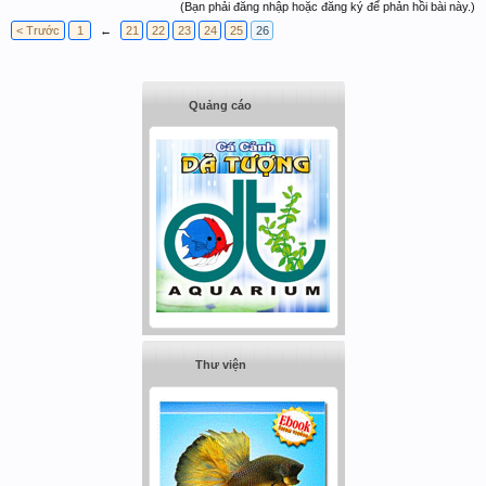
(Bạn phải đăng nhập hoặc đăng ký để phản hồi bài này.)
< Trước
1
←
21
22
23
24
25
26
Quảng cáo
Thư viện