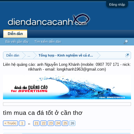
Đăng nhập
Diễn đàn
Bài viết gần đây
Tìm kiếm diễn đàn
Diễn đàn
...
Tổng hợp - Kinh nghiệm về cá đá - cá chọi
Liên hệ quảng cáo: anh Nguyễn Long Khánh (mobile: 0907 707 171 - nick:
nlkhanh - email: longkhanh1963@gmail.com)
tìm mua ca đá tốt ở cần thơ
< Trước
1
←
21
22
23
24
25
26