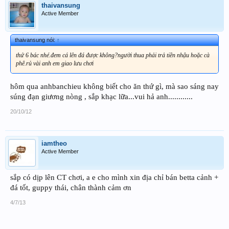
thaivansung
Active Member
thaivansung nói:
↑
thứ 6 bác nhé.đem cá lên đá được không?người thua phải trả tiền nhậu hoặc cà
phê.rủ vài anh em giao lưu chơi
hôm qua anhbanchieu không biết cho ăn thứ gì, mà sao sáng nay
súng đạn giương nòng , sắp khạc lữa...vui hả anh............
20/10/12
iamtheo
Active Member
sắp có dịp lên CT chơi, a e cho mình xin địa chỉ bán betta cảnh +
đá tốt, guppy thái, chân thành cảm ơn
4/7/13