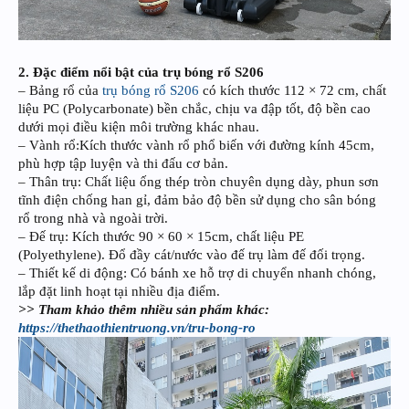
2. Đặc điểm nổi bật của trụ bóng rổ S206
– Bảng rổ của
trụ bóng rổ S206
có kích thước 112 × 72 cm, chất
liệu PC (Polycarbonate) bền chắc, chịu va đập tốt, độ bền cao
dưới mọi điều kiện môi trường khác nhau.
– Vành rổ:Kích thước vành rổ phổ biến với đường kính 45cm,
phù hợp tập luyện và thi đấu cơ bản.
– Thân trụ: Chất liệu ống thép tròn chuyên dụng dày, phun sơn
tĩnh điện chống han gỉ, đảm bảo độ bền sử dụng cho sân bóng
rổ trong nhà và ngoài trời.
– Đế trụ: Kích thước 90 × 60 × 15cm, chất liệu PE
(Polyethylene). Đổ đầy cát/nước vào đế trụ làm đế đối trọng.
– Thiết kế di động: Có bánh xe hỗ trợ di chuyển nhanh chóng,
lắp đặt linh hoạt tại nhiều địa điểm.
>> Tham khảo thêm nhiều sản phẩm khác:
https://thethaothientruong.vn/tru-bong-ro