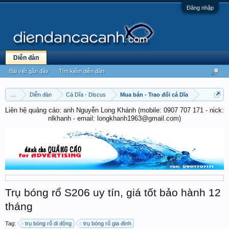
Đăng nhập
Diễn đàn
Bài viết gần đây
Tìm kiếm diễn đàn
...
Diễn đàn
Cá Dĩa - Discus
Mua bán - Trao đổi cá Dĩa
Liên hệ quảng cáo: anh Nguyễn Long Khánh (mobile: 0907 707 171 - nick:
nlkhanh - email: longkhanh1963@gmail.com)
Trụ bóng rổ S206 uy tín, giá tốt bảo hành 12
tháng
Tag:
trụ bóng rổ di động
trụ bóng rổ gia đình