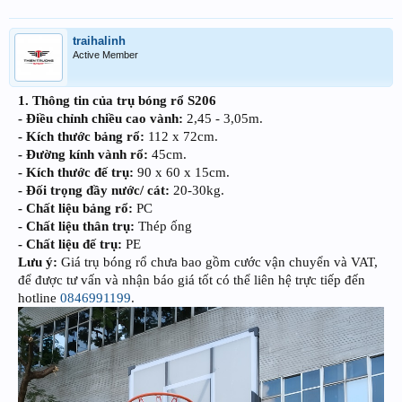
traihalinh
Active Member
1. Thông tin của trụ bóng rổ S206
- Điều chỉnh chiều cao vành:
2,45 - 3,05m.
- Kích thước bảng rổ:
112 x 72cm.
- Đường kính vành rổ:
45cm.
- Kích thước đế trụ:
90 x 60 x 15cm.
- Đối trọng đầy nước/ cát:
20-30kg.
- Chất liệu bảng rổ:
PC
- Chất liệu thân trụ:
Thép ống
- Chất liệu đế trụ:
PE
Lưu ý:
Giá trụ bóng rổ chưa bao gồm cước vận chuyển và VAT,
để được tư vấn và nhận báo giá tốt có thể liên hệ trực tiếp đến
hotline
0846991199
.