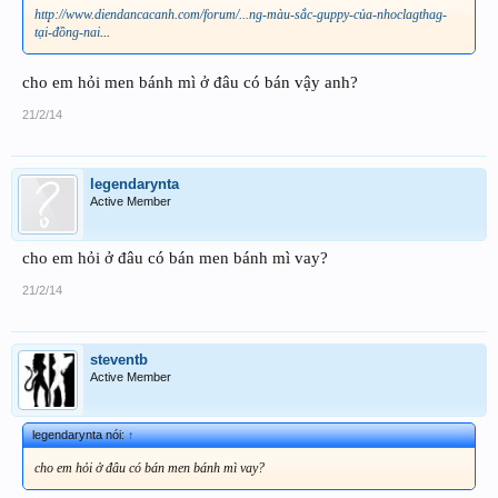
http://www.diendancacanh.com/forum/...ng-màu-sắc-guppy-của-nhoclagthag-
tại-đồng-nai
...
cho em hỏi men bánh mì ở đâu có bán vậy anh?
21/2/14
legendarynta
Active Member
cho em hỏi ở đâu có bán men bánh mì vay?
21/2/14
steventb
Active Member
legendarynta nói:
↑
cho em hỏi ở đâu có bán men bánh mì vay?