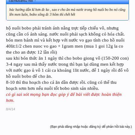
cachiusano2 nói:
↑
bác hướng dẫn kĩ hơn đc ko , sao e cho ăn mà nước trong hồ nuôi bo bo nó cũng
lên men luôn, bobo sống đc 3 hôm thì chết hết
hộ nuôi bobo phải tránh ánh nắng trực tiếp chiếu vô, nhưng
cũng cần có ánh sáng. nước nuôi phải sạch không có hóa chất.
bón men bánh mì và kết hợp với nước vo gạo tính cho hồ nuôi
40lit:1/2 chen nuoc vo gao + 1gram men (mua 1 goi 12g la co
the cho an được 12 lần rồi)
sau khi bón thức ăn 1 ngày thì cho bobo giong vô (150-200 con)
3-4 ngay sau mà thấy nước trong thì bạn lại dùng men kết hợp
với nước gạo ủ vô 1 cái ca khoảng 1lit nước, để 1 ngày rồi đổ vô
hồ nuôi bobo để cho ăn.
8-10 thì thu hoạch cho cá ăn dần được rồi. cũng có thể thu
hoạch sơm hơn nếu nuôi tốt bobo sinh sản nhiều.
có gì sai xót mọng bạn đọc góp ý để bài viết được hoàn thiện
hơn.
8/4/14
(Bạn phải đăng nhập hoặc đăng ký để phản hồi bài này.)