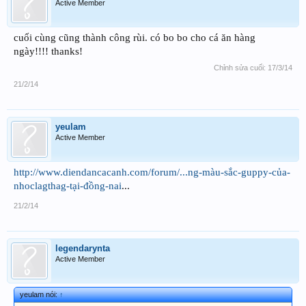
Active Member
cuối cùng cũng thành công rùi. có bo bo cho cá ăn hàng
ngày!!!! thanks!
Chỉnh sửa cuối:
17/3/14
21/2/14
yeulam
Active Member
http://www.diendancacanh.com/forum/...ng-màu-sắc-guppy-của-
nhoclagthag-tại-đồng-nai
...
21/2/14
legendarynta
Active Member
yeulam nói:
↑