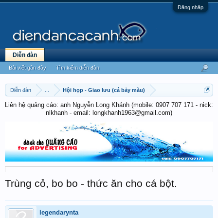
Đăng nhập
Diễn đàn
Bài viết gần đây
Tìm kiếm diễn đàn
Diễn đàn
...
Hội họp - Giao lưu (cá bảy màu)
Liên hệ quảng cáo: anh Nguyễn Long Khánh (mobile: 0907 707 171 - nick:
nlkhanh - email: longkhanh1963@gmail.com)
Trùng cỏ, bo bo - thức ăn cho cá bột.
legendarynta