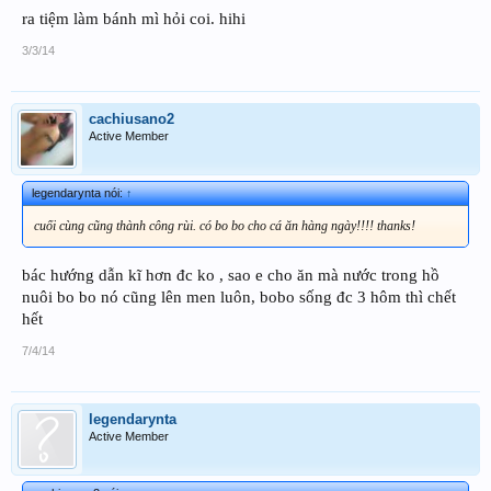
ra tiệm làm bánh mì hỏi coi. hihi
3/3/14
cachiusano2
Active Member
legendarynta nói:
↑
cuối cùng cũng thành công rùi. có bo bo cho cá ăn hàng ngày!!!! thanks!
bác hướng dẫn kĩ hơn đc ko , sao e cho ăn mà nước trong hồ
nuôi bo bo nó cũng lên men luôn, bobo sống đc 3 hôm thì chết
hết
7/4/14
legendarynta
Active Member