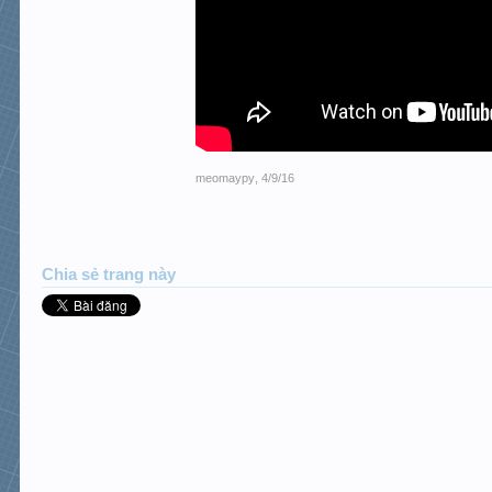
meomaypy
,
4/9/16
Chia sẻ trang này