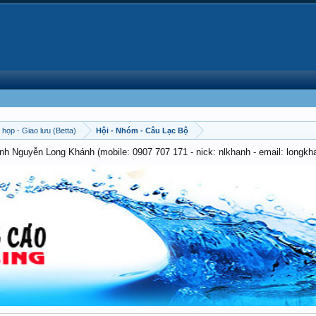
 họp - Giao lưu (Betta)
Hội - Nhóm - Câu Lạc Bộ
anh Nguyễn Long Khánh (mobile: 0907 707 171 - nick: nlkhanh - email: long