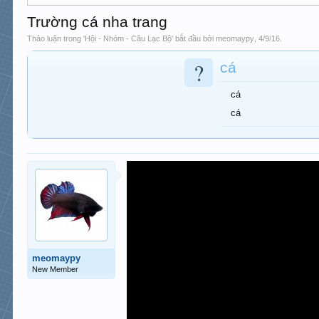
Trường cá nha trang
Thảo luận trong '
Hội - Nhóm - Câu Lạc Bộ
' bắt đầu bởi
meomaypy
,
4/9/16
.
?
cá
cá
cá
meomaypy
New Member