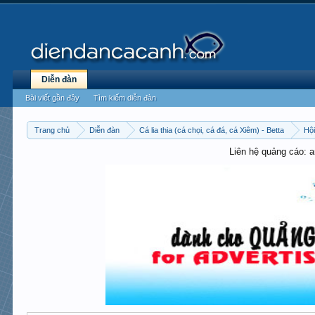
Diễn đàn
Bài viết gần đây
Tìm kiếm diễn đàn
Trang chủ
Diễn đàn
Cá lia thia (cá chọi, cá đá, cá Xiêm) - Betta
Hội
Liên hệ quảng cáo: 