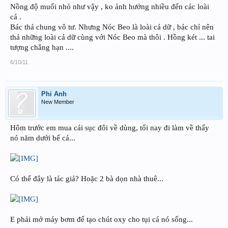
Nồng độ muối nhỏ như vậy , ko ảnh hưởng nhiều đến các loài
cá .
Bác thả chung vô tư. Nhưng Nóc Beo là loài cá dữ , bác chỉ nên
thả những loài cá dữ cùng với Nóc Beo mà thôi . Hồng két ... tai
tượng chẳng hạn ....
6/10/11
Phi Anh
New Member
Hôm trước em mua cái sục đôi về dùng, tối nay đi làm về thấy
nó năm dưới bể cá...
Có thể đây là tác giả? Hoặc 2 bà dọn nhà thuê...
E phải mở máy bơm để tạo chút oxy cho tụi cá nó sống...