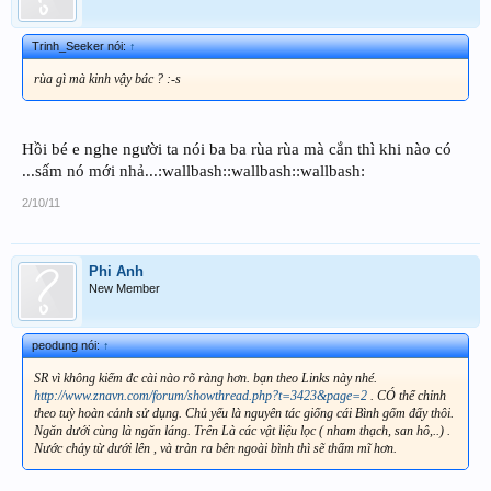
Trinh_Seeker nói:
↑
rùa gì mà kinh vậy bác ? :-s
Hồi bé e nghe người ta nói ba ba rùa rùa mà cắn thì khi nào có
...sấm nó mới nhả...:wallbash::wallbash::wallbash:
2/10/11
Phi Anh
New Member
peodung nói:
↑
SR vì không kiếm đc cài nào rõ ràng hơn. bạn theo Links này nhé.
http://www.znavn.com/forum/showthread.php?t=3423&page=2
. CÓ thể chỉnh
theo tuỳ hoàn cảnh sử dụng. Chủ yếu là nguyên tác giống cái Bình gốm đấy thôi.
Ngăn dưới cùng là ngăn láng. Trên Là các vật liệu lọc ( nham thạch, san hô,..) .
Nước chảy từ dưới lên , và tràn ra bên ngoài bình thì sẽ thẩm mĩ hơn.