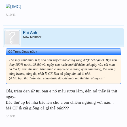
6/10/11
Phi Anh
New Member
Cù Trọng Xoay nói:
↑
Thả một chút muối tỉ lệ nhỏ như vậy cá nào cũng sống được hết bạn ơi. Bạn nên
thay 100% nước, để khô vài ngày, cho nước mới để thêm vài ngày nữa rồi mua
cá thả lại xem thế nào. Nhà mình cũng có bể xi măng gầm cầu thang, thả con gì
cũng lwons, cũng đẻ, nhất là CF. Bạn cố gắng làm lại đi nhé.
@ Mà bạn thả Trắm đen cũng được đấy, dễ nuôi mà thịt thì rất ngon!!!
Oài, trăm đen á? tụi bạn e nó máu rượu lắm, đến nó thấy là thịt
ngay...
Bác thử up bể nhà bác lên cho a em chiêm ngương với nào...
Mà CF là cái giống cá gì thế bác???
6/10/11