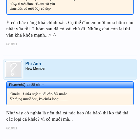
nhập ở nơi khác về nên rất yếu
chúc bác có một bầy cá đẹp
Ý của bác cũng khá chính xác. Cụ thể đàn em mới mua hôm chủ
nhật vừa rồi. 2 hôm sau đã có vài chú đi. Những chú còn lại thì
vẫn khá khỏe mạnh...^_^
6/10/11
Phi Anh
New Member
PhanAnhQuan88 nói:
↑
Chuẩn . 1 thìa cafe muối cho 50l nước .
Sử dụng muối hạt , ko chứa iot ạ ............
Như vây có nghĩa là nếu thả cá nóc beo (da báo) thì ko thể thả
các loại cá khác? vì có muối mà...
6/10/11