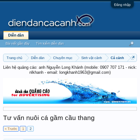
Đăng nhập
Diễn đàn
Bài viết gần đây
Tìm kiếm diễn đàn
Trang chủ
Diễn đàn
Chuyên mục
Sinh vật cảnh
Cá cảnh
Liên hệ quảng cáo: anh Nguyễn Long Khánh (mobile: 0907 707 171 - nick:
nlkhanh - email: longkhanh1963@gmail.com)
Tư vấn nuôi cá gầm cầu thang
< Trước
1
2