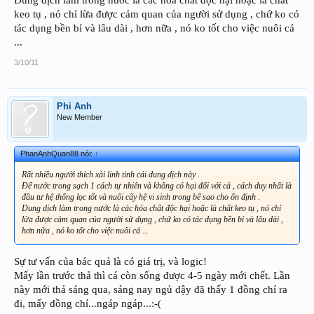
keo tụ , nó chỉ lừa được cảm quan của người sử dụng , chứ ko có
tác dụng bền bỉ và lâu dài , hơn nữa , nó ko tốt cho việc nuôi cá
...
3/10/11
Phi Anh
New Member
PhanAnhQuan88 nói:
↑
Rất nhiều người thích xài linh tinh cái dung dịch này .
Để nước trong sạch 1 cách tự nhiên và không có hại đối với cả , cách duy nhất là
đầu tư hệ thống lọc tốt và nuôi cấy hệ vi sinh trong bể sao cho ổn định .
Dung dịch làm trong nước là các hóa chất độc hại hoặc là chất keo tụ , nó chỉ
lừa được cảm quan của người sử dụng , chứ ko có tác dụng bền bỉ và lâu dài ,
hơn nữa , nó ko tốt cho việc nuôi cá ...
Sự tư vấn của bác quả là có giá trị, và logic!
Mấy lần trước thả thì cá còn sống được 4-5 ngày mới chết. Lần
này mới thả sáng qua, sáng nay ngủ dậy đã thấy 1 đồng chí ra
đi, mấy đồng chí...ngáp ngáp...:-(