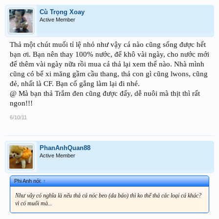
Cù Trọng Xoay
Active Member
Thả một chút muối tỉ lệ nhỏ như vậy cá nào cũng sống được hết
bạn ơi. Bạn nên thay 100% nước, để khô vài ngày, cho nước mới
để thêm vài ngày nữa rồi mua cá thả lại xem thế nào. Nhà mình
cũng có bể xi măng gầm cầu thang, thả con gì cũng lwons, cũng
đẻ, nhất là CF. Bạn cố gắng làm lại đi nhé.
@ Mà bạn thả Trắm đen cũng được đấy, dễ nuôi mà thịt thì rất
ngon!!!
6/10/11
PhanAnhQuan88
Active Member
Phi Anh nói:
↑
Như vây có nghĩa là nếu thả cá nóc beo (da báo) thì ko thể thả các loại cá khác?
vì có muối mà...