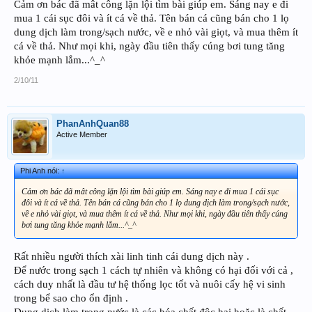
Cảm ơn bác đã mât công lặn lội tìm bài giúp em. Sáng nay e đi
mua 1 cái sục đôi và ít cá về thả. Tên bán cá cũng bán cho 1 lọ
dung dịch làm trong/sạch nước, về e nhỏ vài giọt, và mua thêm ít
cá về thả. Như mọi khi, ngày đầu tiên thấy cúng bơi tung tăng
khỏe mạnh lắm...^_^
2/10/11
PhanAnhQuan88
Active Member
Phi Anh nói:
↑
Cảm ơn bác đã mât công lặn lội tìm bài giúp em. Sáng nay e đi mua 1 cái sục
đôi và ít cá về thả. Tên bán cá cũng bán cho 1 lọ dung dịch làm trong/sạch nước,
về e nhỏ vài giọt, và mua thêm ít cá về thả. Như mọi khi, ngày đầu tiên thấy cúng
bơi tung tăng khỏe mạnh lắm...^_^
Rất nhiều người thích xài linh tinh cái dung dịch này .
Để nước trong sạch 1 cách tự nhiên và không có hại đối với cả ,
cách duy nhất là đầu tư hệ thống lọc tốt và nuôi cấy hệ vi sinh
trong bể sao cho ổn định .
Dung dịch làm trong nước là các hóa chất độc hại hoặc là chất