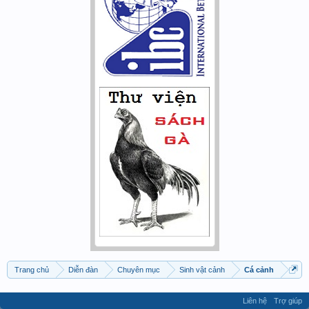
Trang chủ
Diễn đàn
Chuyên mục
Sinh vật cảnh
Cá cảnh
Liên hệ
Trợ giúp