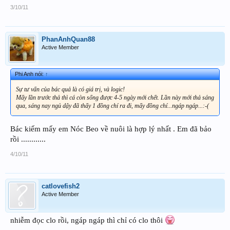
3/10/11
PhanAnhQuan88
Active Member
Phi Anh nói:
↑
Sự tư vấn của bác quả là có giá trị, và logic!
Mấy lần trước thả thì cá còn sống được 4-5 ngày mới chết. Lần này mới thả sáng
qua, sáng nay ngủ dậy đã thấy 1 đồng chí ra đi, mấy đồng chí...ngáp ngáp...:-(
Bác kiếm mấy em Nóc Beo về nuôi là hợp lý nhất . Em đã bảo
rồi ............
4/10/11
catlovefish2
Active Member
nhiễm đọc clo rồi, ngáp ngáp thì chỉ có clo thôi