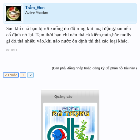
Trắm_Đen
Active Member
Sục khí cuả bạn bị rơi xuống do độ rung khi hoạt động,ban nên
cố định nó lại. Tạm thời bạn chỉ nên thả cá kiếm,mún,hắc molly
gì đó,thả nhiều vào,khi nào nước ổn định thì thả các loại khác.
8/10/11
(Bạn phải đăng nhập hoặc đăng ký để phản hồi bài này.)
< Trước
1
2
Quảng cáo