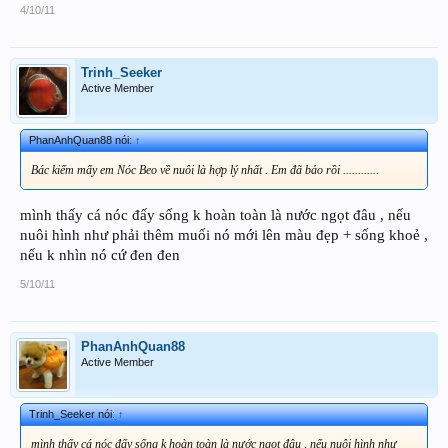
4/10/11
Trinh_Seeker
Active Member
PhanAnhQuan88 nói:
↑
Bác kiếm mấy em Nóc Beo về nuôi là hợp lý nhất . Em đã bảo rồi ............
mình thấy cá nóc đấy sống k hoàn toàn là nước ngọt đâu , nếu
nuôi hình như phải thêm muối nó mới lên màu đẹp + sống khoẻ ,
nếu k nhìn nó cứ đen đen
5/10/11
PhanAnhQuan88
Active Member
Trinh_Seeker nói:
↑
mình thấy cá nóc đấy sống k hoàn toàn là nước ngọt đâu , nếu nuôi hình như