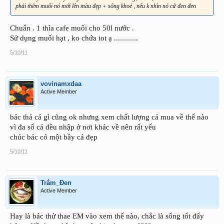
phải thêm muối nó mới lên màu đẹp + sống khoẻ , nếu k nhìn nó cứ đen đen
Chuẩn . 1 thìa cafe muối cho 50l nước .
Sử dụng muối hạt , ko chứa iot ạ ............
5/10/11
vovinamxdaa
Active Member
bác thả cá gì cũng ok nhưng xem chất lượng cá mua về thế nào
vì đa số cá đều nhập ở nơi khác về nên rất yếu
chúc bác có một bầy cá đẹp
5/10/11
Trắm_Đen
Active Member
Hay là bác thử thae EM vào xem thế nào, chắc là sống tốt đấy