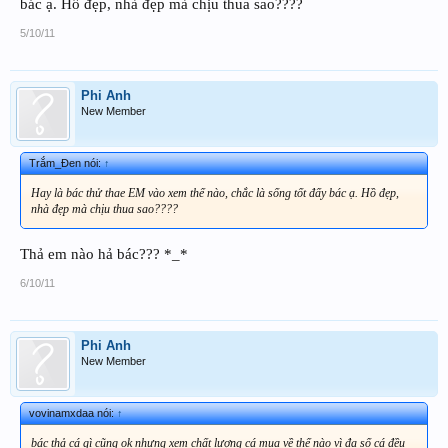
bác ạ. Hồ đẹp, nhà đẹp mà chịu thua sao????
5/10/11
Phi Anh
New Member
Trắm_Đen nói:
↑
Hay là bác thử thae EM vào xem thế nào, chắc là sống tốt đấy bác ạ. Hồ đẹp,
nhà đẹp mà chịu thua sao????
Thả em nào hả bác??? *_*
6/10/11
Phi Anh
New Member
vovinamxdaa nói:
↑
bác thả cá gì cũng ok nhưng xem chất lượng cá mua về thế nào vì đa số cá đều