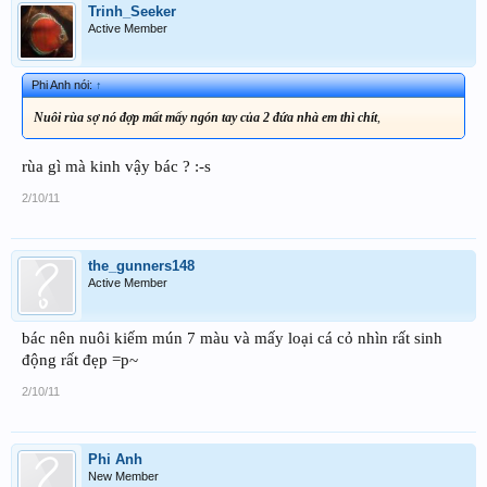
Trinh_Seeker
Active Member
Phi Anh nói:
↑
Nuôi rùa sợ nó đợp mất mấy ngón tay của 2 đứa nhà em thì chít
,
rùa gì mà kinh vậy bác ? :-s
2/10/11
the_gunners148
Active Member
bác nên nuôi kiếm mún 7 màu và mấy loại cá cỏ nhìn rất sinh
động rất đẹp =p~
2/10/11
Phi Anh
New Member