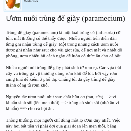
Moderator
Ươm nuôi trùng đế giày (paramecium)
Trùng đế giày (paramecium) là một loại trùng cỏ (infusoria) cỡ
lớn, mắt thường có thể thấy được. Nhiều người trên diễn đàn
từng ghi nhận trùng đế giày. Một trong những cách ươm nuôi
được ghi nhận như sau: cho vài giọt sữa, để nơi mát và nhiệt độ
phòng, ươm nhiều hũ cách ngày để luôn có thức ăn cho cá bột.
Nhiều người nói trùng đế giày phát sinh từ rơm rạ. Các vựa trái
cây và trứng gà vịt thường dùng rơm khô để lót, bởi vậy rơm
cũng khá dễ kiếm ở phố thị. Chúng tôi đã gầy trùng đế giày
thành công từ rơm khô.
Nguyên tắc ươm nuôi như sau: chất hữu cơ (rau, sữa) ==> vi
khuẩn sinh sôi (lên men thối) ==> trùng cỏ sinh sôi (nhờ ăn vi
khuẩn) ==> cho cá bột ăn.
Thông thường, mọi người chỉ dùng một lọ ươm duy nhất. Việc
này hơi bất tiện vì phải đợi qua giai đoạn lên men thối, bằng