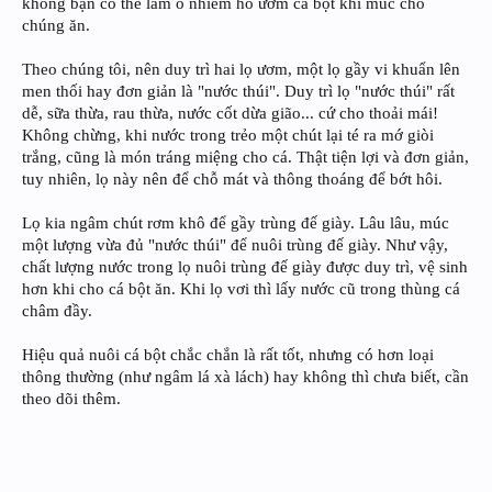
không bạn có thể làm ô nhiễm hồ ươm cá bột khi múc cho
chúng ăn.
Theo chúng tôi, nên duy trì hai lọ ươm, một lọ gầy vi khuẩn lên
men thối hay đơn giản là "nước thúi". Duy trì lọ "nước thúi" rất
dễ, sữa thừa, rau thừa, nước cốt dừa gião... cứ cho thoải mái!
Không chừng, khi nước trong trẻo một chút lại té ra mớ giòi
trắng, cũng là món tráng miệng cho cá. Thật tiện lợi và đơn giản,
tuy nhiên, lọ này nên để chỗ mát và thông thoáng để bớt hôi.
Lọ kia ngâm chút rơm khô để gầy trùng đế giày. Lâu lâu, múc
một lượng vừa đủ "nước thúi" để nuôi trùng đế giày. Như vậy,
chất lượng nước trong lọ nuôi trùng đế giày được duy trì, vệ sinh
hơn khi cho cá bột ăn. Khi lọ vơi thì lấy nước cũ trong thùng cá
châm đầy.
Hiệu quả nuôi cá bột chắc chắn là rất tốt, nhưng có hơn loại
thông thường (như ngâm lá xà lách) hay không thì chưa biết, cần
theo dõi thêm.