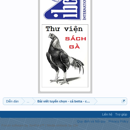
Diễn đàn
...
Bài viết tuyển chọn - cá betta - cá cờ
Liên hệ
Trợ giúp
Quy định và Nội quy
Privacy Policy
Forum software by XenForo™
|
Media embeds by s9e