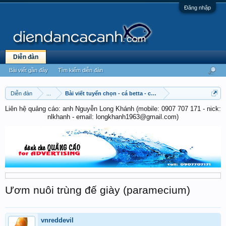
Đăng nhập
Diễn đàn
Bài viết gần đây
Tìm kiếm diễn đàn
Diễn đàn
...
Bài viết tuyển chọn - cá betta - cá cờ
Liên hệ quảng cáo: anh Nguyễn Long Khánh (mobile: 0907 707 171 - nick:
nlkhanh - email: longkhanh1963@gmail.com)
Ươm nuôi trùng đế giày (paramecium)
vnreddevil