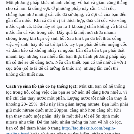
Một phương pháp khác nhanh chóng, vô hại và giảm căng thẳng
cho cá hơn là dùng vợt. Ở phương pháp này cần 1 cái cốc,
chẳng hạn như những cái cốc đã sử dụng, và đợi cá của bạn đến
gần đầu nước. Khi cá đã ở vị trí thích hợp, đưa cái cốc vào vùng
nước cạnh cá. Điều này sẽ tạo ra 1 khoảng chân không và hút cả
nước lẫn cá vào trong cốc. Đây quả là một nơi chứa nhanh
chóng trong khi bạn vệ sinh hồ. Sau khi bạn đã kết thúc công
việc vệ sinh, hãy đổ cá trở lại hồ, tay bạn phải để trên miệng cốc
và đảm bảo cá không nhảy ra ngoài. Lần đầu tiên bạn phải thật
nhanh tay, nhưng sau nhiều lần bạn thực hành phương pháp này
thì có thể sẽ dễ dàng hơn. Nếu cần thiết, bạn có thể nhử cá với 1
cục tròn (có lẽ là để cá tưởng là thức ăn), nhưng lần cuối thì
không cần thiết nữa.
Cách vệ sinh hồ (hồ có hệ thống lọc):
Một khi bạn có hệ thống
lọc trong hồ, công việc của bạn sẽ trở nên dễ dàng hơn nhiều, vì
thế chỉ cần thay nước một phần. Lượng nước tốt nhất cần thay là
khoảng 20- 25%, điều này làm giảm lượng nitrate. Bạn luôn phải
giữ mức nitrate dưới mức 20ppm, càng nhỏ hơn càng tốt. Khi
bạn thay nước một phần, đây là một điều tốt để ổn định mức
nitrate như trên. Để tìm hiểu nhiều thông tin hơn về hồ có lọc,
bạn có thể tham khảo ở trang
http://faq.thekrib.com/begin-
cycling.html
hoặc sử dụng công cụ tìm kiếm, chẳng hạn như