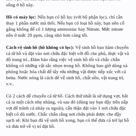
sống ở hồ này.
Hồ có máy lọc:
Nếu bạn có hồ lọc (với bộ phận lọc), chỉ cần
thay 1 phần nước mà thôi. Nếu bạn có loại hồ này, bạn nên cố
gắng không để có 1 lượng ammoniac hay Nitrate. Mức nitrate
nên ở mức 20 ppm, càng nhỏ hơn càng tốt.
Cách vệ sinh hồ (hồ không có lọc):
Vệ sinh hồ bao hàm chuyển
cá từ hồ và đặt vào nơi chứa đặc biệt với đồ che phủ, thực vật và
đồ trang trí...Đảm bảo rằng việc vệ sinh hồ tốt và chắc chắn
không có những vật sắc nhọn trong hồ. Không bao giờ dùng xà
phòng hoặc hóa chất để tẩy rửa những vật được tiếp xúc với cá
betta. Nước nóng là cách để vệ sinh hồ, chất nền, vật trang trí,
v.v..
Có 2 cách để chuyển cá từ hồ. Cách thứ nhất là sử dụng vợt, bắt
cá ra một cách nhẹ nhàng, và sau đó (dùng tay bạn đậy trên nắp
vợt để tránh cá nhảy ra ngoài), cẩn thận đặt vào 1 nơi chứa đặc
biệt có đủ nước. Chắc chắn rằng nơi chứa phải được che đậy
sạch sẽ. Khi bạn đã vệ sinh hồ xong, bạn có thể đưa cá trở lại hồ
và đưa trở về vị trí đặt hồ.