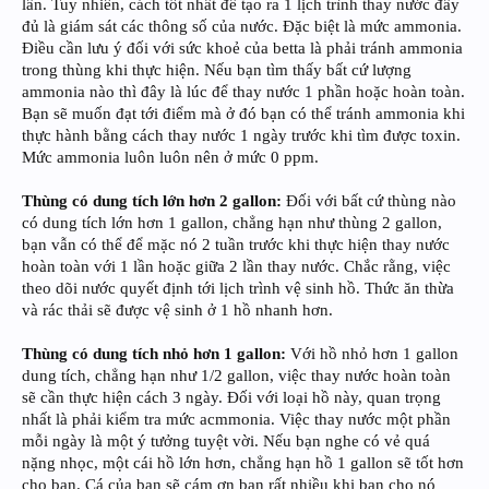
lần. Tuy nhiên, cách tốt nhất để tạo ra 1 lịch trình thay nước đầy
đủ là giám sát các thông số của nước. Đặc biệt là mức ammonia.
Điều cần lưu ý đối với sức khoẻ của betta là phải tránh ammonia
trong thùng khi thực hiện. Nếu bạn tìm thấy bất cứ lượng
ammonia nào thì đây là lúc để thay nước 1 phần hoặc hoàn toàn.
Bạn sẽ muốn đạt tới điểm mà ở đó bạn có thể tránh ammonia khi
thực hành bằng cách thay nước 1 ngày trước khi tìm được toxin.
Mức ammonia luôn luôn nên ở mức 0 ppm.
Thùng có dung tích lớn hơn 2 gallon:
Đối với bất cứ thùng nào
có dung tích lớn hơn 1 gallon, chẳng hạn như thùng 2 gallon,
bạn vẫn có thể để mặc nó 2 tuần trước khi thực hiện thay nước
hoàn toàn với 1 lần hoặc giữa 2 lần thay nước. Chắc rằng, việc
theo dõi nước quyết định tới lịch trình vệ sinh hồ. Thức ăn thừa
và rác thải sẽ được vệ sinh ở 1 hồ nhanh hơn.
Thùng có dung tích nhỏ hơn 1 gallon:
Với hồ nhỏ hơn 1 gallon
dung tích, chẳng hạn như 1/2 gallon, việc thay nước hoàn toàn
sẽ cần thực hiện cách 3 ngày. Đối với loại hồ này, quan trọng
nhất là phải kiểm tra mức acmmonia. Việc thay nước một phần
mỗi ngày là một ý tưởng tuyệt vời. Nếu bạn nghe có vẻ quá
nặng nhọc, một cái hồ lớn hơn, chẳng hạn hồ 1 gallon sẽ tốt hơn
cho bạn. Cá của bạn sẽ cám ơn bạn rất nhiều khi bạn cho nó