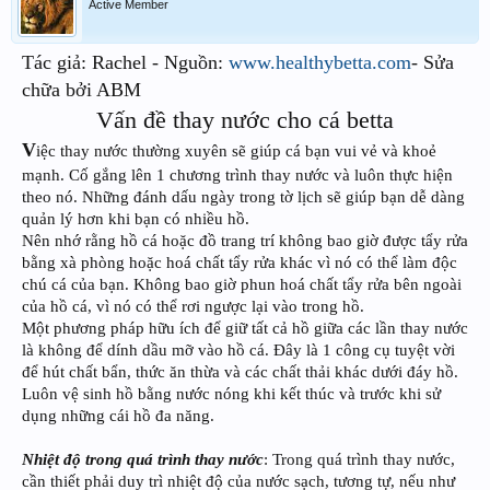
Active Member
Tác giả: Rachel - Nguồn:
www.healthybetta.com
- Sửa
chữa bởi ABM
Vấn đề thay nước cho cá betta
V
iệc thay nước thường xuyên sẽ giúp cá bạn vui vẻ và khoẻ
mạnh. Cố gắng lên 1 chương trình thay nước và luôn thực hiện
theo nó. Những đánh dấu ngày trong tờ lịch sẽ giúp bạn dễ dàng
quản lý hơn khi bạn có nhiều hồ.
Nên nhớ rằng hồ cá hoặc đồ trang trí không bao giờ được tẩy rửa
bằng xà phòng hoặc hoá chất tẩy rửa khác vì nó có thể làm độc
chú cá của bạn. Không bao giờ phun hoá chất tẩy rửa bên ngoài
của hồ cá, vì nó có thể rơi ngược lại vào trong hồ.
Một phương pháp hữu ích để giữ tất cả hồ giữa các lần thay nước
là không để dính dầu mỡ vào hồ cá. Đây là 1 công cụ tuyệt vời
để hút chất bẩn, thức ăn thừa và các chất thải khác dưới đáy hồ.
Luôn vệ sinh hồ bằng nước nóng khi kết thúc và trước khi sử
dụng những cái hồ đa năng.
Nhiệt độ trong quá trình thay nước
: Trong quá trình thay nước,
cần thiết phải duy trì nhiệt độ của nước sạch, tương tự, nếu như