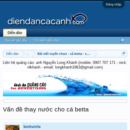
Đăng nhập
Diễn đàn
Bài viết gần đây
Tìm kiếm diễn đàn
Diễn đàn
...
Bài viết tuyển chọn - cá betta - cá cờ
Liên hệ quảng cáo: anh Nguyễn Long Khánh (mobile: 0907 707 171 - nick:
nlkhanh - email: longkhanh1963@gmail.com)
Vấn đề thay nước cho cá betta
binhvirile