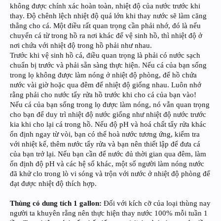
không được chính xác hoàn toàn, nhiệt độ của nước trước khi
thay. Độ chênh lệch nhiệt độ quá lớn khi thay nước sẽ làm căng
thẳng cho cá. Một điều rất quan trọng cần phải nhớ, đó là nếu
chuyển cá từ trong hồ ra nơi khác để vệ sinh hồ, thì nhiệt độ ở
nơi chứa với nhiệt độ trong hồ phải như nhau.
Trước khi vệ sinh hồ cá, điều quan trọng là phải có nước sạch
chuẩn bị trước và phải sẵn sàng thực hiện. Nếu cá của bạn sống
trong lọ không được làm nóng ở nhiệt độ phòng, để hồ chứa
nước vài giờ hoặc qua đêm để nhiệt độ giống nhau. Luôn nhớ
rằng phải cho nước tẩy rửa hồ trước khi cho cá của bạn vào!
Nếu cá của bạn sống trong lọ được làm nóng, nó vẫn quan trọng
cho bạn để duy trì nhiệt độ nước giống như nhiệt độ nước trước
kia khi cho lại cá trong hồ. Nếu độ pH và hoá chất tẩy rửa khác
ổn định ngay từ vòi, bạn có thể hoà nước tương ứng, kiểm tra
với nhiệt kế, thêm nước tẩy rửa và bạn nên thiết lập để đưa cá
của bạn trở lại. Nếu bạn cần để nước đủ thời gian qua đêm, làm
ổn định độ pH và các hệ số khác, một số người làm nóng nước
đã khử clo trong lò vi sóng và trộn với nước ở nhiệt độ phòng để
đạt được nhiệt độ thích hợp.
Thùng có dung tích 1 gallon:
Đối với kích cỡ của loại thùng nay
người ta khuyên rằng nên thực hiện thay nước 100% mỗi tuần 1