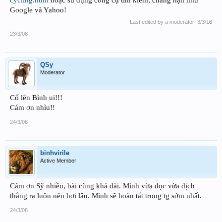
Google và Yahoo!
Last edited by a moderator:
3/3/16
23/3/08
QSy
Moderator
Cố lên Bình ui!!!
Cám ơn nhìu!!
24/3/08
binhvirile
Active Member
Cám ơn Sỹ nhiều, bài cũng khá dài. Mình vừa đọc vừa dịch
thẳng ra luôn nên hơi lâu. Mình sẽ hoàn tất trong tg sớm nhất.
24/3/08