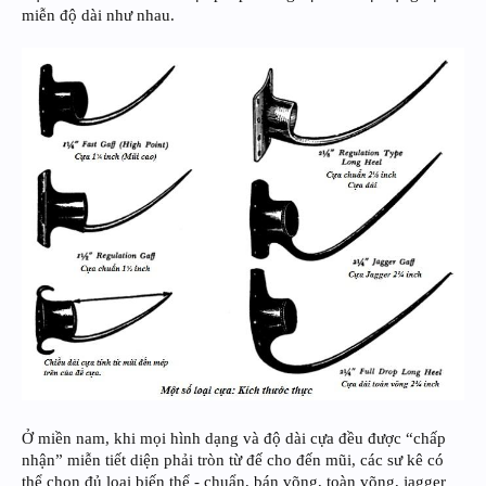
miễn độ dài như nhau.
Ở miền nam, khi mọi hình dạng và độ dài cựa đều được “chấp
nhận” miễn tiết diện phải tròn từ đế cho đến mũi, các sư kê có
thể chọn đủ loại biến thể - chuẩn, bán võng, toàn võng, jagger