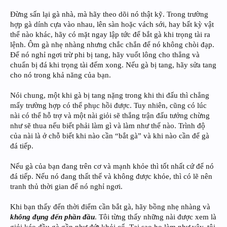
Đừng sấn lại gà nhà, mà hãy theo dõi nó thật kỹ. Trong trường
hợp gà dính cựa vào nhau, lên sàn hoặc vách sới, hay bất kỳ vật
thể nào khác, hãy có mặt ngay lập tức để bắt gà khi trọng tài ra
lệnh. Ôm gà nhẹ nhàng nhưng chắc chắn để nó không chòi đạp.
Để nó nghỉ ngơi trừ phi bị tang, hãy vuốt lông cho thẳng và
chuẩn bị đá khi trọng tài đếm xong. Nếu gà bị tang, hãy sửa tang
cho nó trong khả năng của bạn.
Nói chung, một khi gà bị tang nặng trong khi thi đấu thì chẳng
mấy trường hợp có thể phục hồi được. Tuy nhiên, cũng có lúc
nài có thể hỗ trợ và một nài giỏi sẽ thắng trận đấu tưởng chừng
như sẽ thua nếu biết phải làm gì và làm như thế nào. Trình độ
của nài là ở chỗ biết khi nào cần “bắt gà” và khi nào cần để gà
đá tiếp.
Nếu gà của bạn đang trên cơ và mạnh khỏe thì tốt nhất cứ để nó
đá tiếp. Nếu nó đang thất thế và không được khỏe, thì có lẽ nên
tranh thủ thời gian để nó nghỉ ngơi.
Khi bạn thấy đến thời điểm cần bắt gà, hãy bồng nhẹ nhàng và
không đụng đến phần đầu
. Tôi từng thấy những nài được xem là