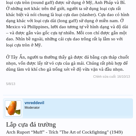
loại cựa tròn (round gaff) được sử dụng ở Mỹ, Anh Pháp và Bỉ.
Ở những nơi khác trên thế giới, người ta sử dụng loại cựa rất
khác biệt và nói chung là loại cựa dao (slasher). Cựa dao có hình
dạng khác với loại cựa dài (long gaff) sử dụng ở miền nam. Ở
Mexico và Philippines, lưỡi dao tương tự về hình dạng và độ dài
– và được gắn vào gốc cựa tự nhiên. Mỗi con chỉ được gắn một
dao. Nhìn bề ngoài, những cái cựa dao trông rất lạ lẫm so với
loại cựa tròn ở Mỹ.
Ở Tây Ấn, người ta thường thấy gà được đá bằng cựa tháp chuốt
nhọn, vốn được lấy từ vỏ cựa của gà mái. Chúng rất phù hợp để
dùng làm vũ khí cho gà trống xét về độ vừa vặn và đầu nhọn.
Chỉnh sửa cuối:
16/10/13
5/8/13
vnreddevil
Moderator
Lắp cựa đá trường
Arch Ruport “Muff” - Trích "The Art of Cockfighting" (1949)