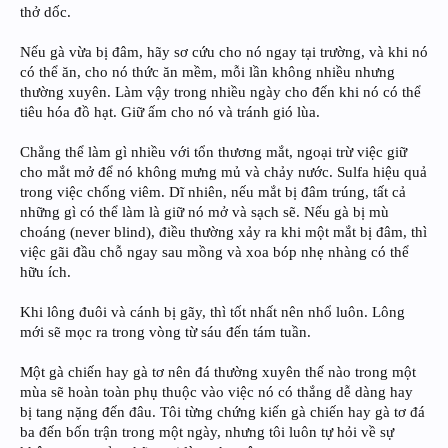
thở dốc.
Nếu gà vừa bị đâm, hãy sơ cứu cho nó ngay tại trường, và khi nó
có thể ăn, cho nó thức ăn mềm, mỗi lần không nhiều nhưng
thường xuyên. Làm vậy trong nhiều ngày cho đến khi nó có thể
tiêu hóa đồ hạt. Giữ ấm cho nó và tránh gió lùa.
Chẳng thể làm gì nhiều với tổn thương mắt, ngoại trừ việc giữ
cho mắt mở để nó không mưng mủ và chảy nước. Sulfa hiệu quả
trong việc chống viêm. Dĩ nhiên, nếu mắt bị đâm trúng, tất cả
những gì có thể làm là giữ nó mở và sạch sẽ. Nếu gà bị mù
choáng (never blind), điều thường xảy ra khi một mắt bị đâm, thì
việc gãi đầu chỗ ngay sau mồng và xoa bóp nhẹ nhàng có thể
hữu ích.
Khi lông đuôi và cánh bị gãy, thì tốt nhất nên nhổ luôn. Lông
mới sẽ mọc ra trong vòng từ sáu đến tám tuần.
Một gà chiến hay gà tơ nên đá thường xuyên thế nào trong một
mùa sẽ hoàn toàn phụ thuộc vào việc nó có thắng dễ dàng hay
bị tang nặng đến đâu. Tôi từng chứng kiến gà chiến hay gà tơ đá
ba đến bốn trận trong một ngày, nhưng tôi luôn tự hỏi về sự