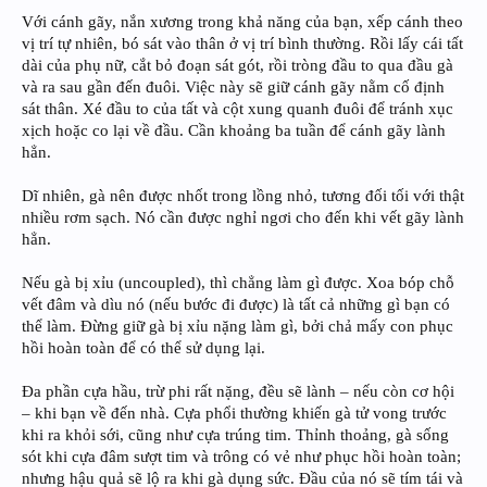
Với cánh gãy, nắn xương trong khả năng của bạn, xếp cánh theo
vị trí tự nhiên, bó sát vào thân ở vị trí bình thường. Rồi lấy cái tất
dài của phụ nữ, cắt bỏ đoạn sát gót, rồi tròng đầu to qua đầu gà
và ra sau gần đến đuôi. Việc này sẽ giữ cánh gãy nằm cố định
sát thân. Xé đầu to của tất và cột xung quanh đuôi để tránh xục
xịch hoặc co lại về đầu. Cần khoảng ba tuần để cánh gãy lành
hẳn.
Dĩ nhiên, gà nên được nhốt trong lồng nhỏ, tương đối tối với thật
nhiều rơm sạch. Nó cần được nghỉ ngơi cho đến khi vết gãy lành
hẳn.
Nếu gà bị xỉu (uncoupled), thì chẳng làm gì được. Xoa bóp chỗ
vết đâm và dìu nó (nếu bước đi được) là tất cả những gì bạn có
thể làm. Đừng giữ gà bị xỉu nặng làm gì, bởi chả mấy con phục
hồi hoàn toàn để có thể sử dụng lại.
Đa phần cựa hầu, trừ phi rất nặng, đều sẽ lành – nếu còn cơ hội
– khi bạn về đến nhà. Cựa phổi thường khiến gà tử vong trước
khi ra khỏi sới, cũng như cựa trúng tim. Thỉnh thoảng, gà sống
sót khi cựa đâm sượt tim và trông có vẻ như phục hồi hoàn toàn;
nhưng hậu quả sẽ lộ ra khi gà dụng sức. Đầu của nó sẽ tím tái và