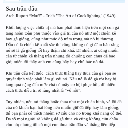
Sau trận đấu
Arch Ruport “Muff” - Trích "The Art of Cockfighting" (1949)
Khối lượng việc chữa trị mà bạn phải thực hiện trên một con gà
tang hoàn toàn phụ thuộc vào giá trị của nó như một chiến kê
hay gà giống, cũng như mức độ trầm trọng mà nó bị thương.
Dẫu có là chiến kê xuất sắc thì cũng không có gì đảm bảo rằng
nó sẽ là gà giống tốt hay thậm chí khá. Dĩ nhiên, ai cũng muốn
cản từ chiến kê thắng trận nhưng tôi chuộng con chưa đá bao
giờ, miễn tôi thấy anh em cùng bầy hay chú bác nó đá.
Khi trận đấu kết thúc, cách thức thắng hay thua của gà bạn sẽ
quyết định việc phải làm gì với nó. Nếu nó là đồ gà rót hay bị
tang quá nặng đến mức chả có mấy cơ hội phục hồi, dĩ nhiên
cách thức điều trị rõ ràng nhất là “vô nồi”.
Tuy nhiên, nếu nó thắng hoặc thua như một chiến binh, và lối đá
của nó khiến bạn hài lòng nên muốn giữ đá tiếp hay làm giống,
thì bạn phải có trách nhiệm sơ cứu cho nó trong khả năng có thể.
Đa số mọi người sẽ không đá gà thua và cũng không cứu chữa
cho nó; nhưng tôi có một con thua trận đầu và thắng liên tiếp