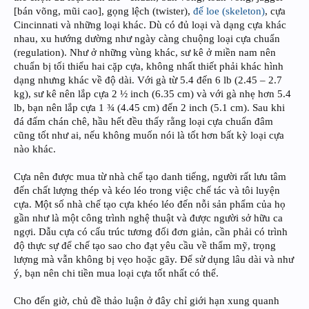
[bán võng, mũi cao], gọng lệch (twister),
đế loe (skeleton)
, cựa
Cincinnati và những loại khác. Dù có đủ loại và dạng cựa khác
nhau, xu hướng dường như ngày càng chuộng loại cựa chuẩn
(regulation). Như ở những vùng khác, sư kê ở miền nam nên
chuẩn bị tối thiểu hai cặp cựa, không nhất thiết phải khác hình
dạng nhưng khác về độ dài. Với gà từ 5.4 đến 6 lb (2.45 – 2.7
kg), sư kê nên lắp cựa 2 ½ inch (6.35 cm) và với gà nhẹ hơn 5.4
lb, bạn nên lắp cựa 1 ¾ (4.45 cm) đến 2 inch (5.1 cm). Sau khi
đá đấm chán chê, hầu hết đều thấy rằng loại cựa chuẩn đâm
cũng tốt như ai, nếu không muốn nói là tốt hơn bất kỳ loại cựa
nào khác.
Cựa nên được mua từ nhà chế tạo danh tiếng, người rất lưu tâm
đến chất lượng thép và kéo léo trong việc chế tác và tôi luyện
cựa. Một số nhà chế tạo cựa khéo léo đến nỗi sản phẩm của họ
gần như là một công trình nghệ thuật và được người sở hữu ca
ngợi. Dẫu cựa có cấu trúc tương đối đơn giản, cần phải có trình
độ thực sự để chế tạo sao cho đạt yêu cầu về thẩm mỹ, trọng
lượng mà vẫn không bị vẹo hoặc gãy. Để sử dụng lâu dài và như
ý, bạn nên chi tiền mua loại cựa tốt nhất có thể.
Cho đến giờ, chủ đề thảo luận ở đây chỉ giới hạn xung quanh