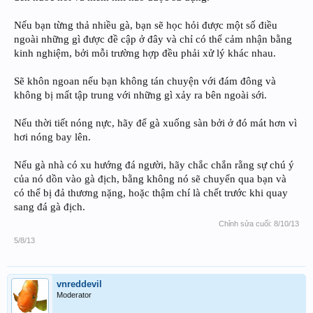
Nếu bạn từng thả nhiều gà, bạn sẽ học hỏi được một số điều
ngoài những gì được đề cập ở đây và chỉ có thể cảm nhận bằng
kinh nghiệm, bởi mỗi trường hợp đều phải xử lý khác nhau.
Sẽ khôn ngoan nếu bạn không tán chuyện với đám đông và
không bị mất tập trung với những gì xảy ra bên ngoài sới.
Nếu thời tiết nóng nực, hãy để gà xuống sàn bởi ở đó mát hơn vì
hơi nóng bay lên.
Nếu gà nhà có xu hướng đá người, hãy chắc chắn rằng sự chú ý
của nó dồn vào gà địch, bằng không nó sẽ chuyển qua bạn và
có thể bị đả thương nặng, hoặc thậm chí là chết trước khi quay
sang đá gà địch.
Chỉnh sửa cuối:
8/10/13
5/8/13
vnreddevil
Moderator