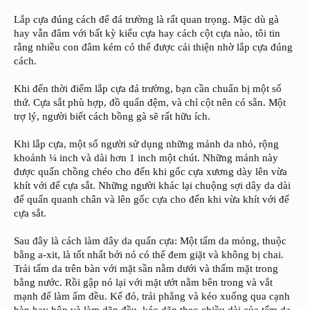
Lắp cựa đúng cách để đá trường là rất quan trọng. Mặc dù gà
hay vẫn đâm với bất kỳ kiểu cựa hay cách cột cựa nào, tôi tin
rằng nhiều con đâm kém có thể được cải thiện nhờ lắp cựa đúng
cách.
Khi đến thời điểm lắp cựa đá trường, bạn cần chuẩn bị một số
thứ. Cựa sắt phù hợp, đồ quấn đệm, và chỉ cột nên có sẵn. Một
trợ lý, người biết cách bồng gà sẽ rất hữu ích.
Khi lắp cựa, một số người sử dụng những mảnh da nhỏ, rộng
khoảnh ¼ inch và dài hơn 1 inch một chút. Những mảnh này
được quấn chồng chéo cho đến khi gốc cựa xương dày lên vừa
khít với đế cựa sắt. Những người khác lại chuộng sợi dây da dài
để quấn quanh chân và lên gốc cựa cho đến khi vừa khít với đế
cựa sắt.
Sau đây là cách làm dây da quấn cựa: Một tấm da mỏng, thuộc
bằng a-xit, là tốt nhất bởi nó có thể đem giặt và không bị chai.
Trải tấm da trên bàn với mặt sần nằm dưới và thấm mặt trong
bằng nước. Rồi gập nó lại với mặt ướt nằm bên trong và vắt
mạnh để làm ẩm đều. Kế đó, trải phẳng và kéo xuống qua cạnh