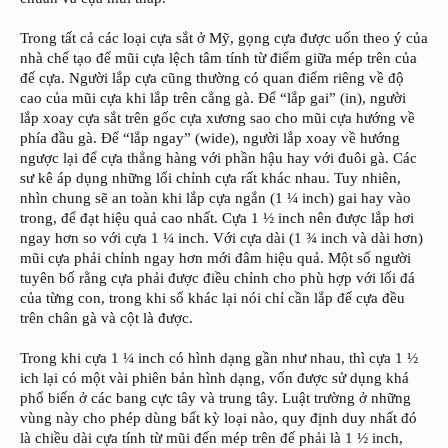
Trong tất cả các loại cựa sắt ở Mỹ, gọng cựa được uốn theo ý của
nhà chế tạo để mũi cựa lệch tâm tính từ điểm giữa mép trên của
đế cựa. Người lắp cựa cũng thường có quan điểm riêng về độ
cao của mũi cựa khi lắp trên cẳng gà. Để “lắp gai” (in), người
lắp xoay cựa sắt trên gốc cựa xương sao cho mũi cựa hướng về
phía đầu gà. Để “lắp ngay” (wide), người lắp xoay về hướng
ngược lại để cựa thẳng hàng với phần hậu hay với đuôi gà. Các
sư kê áp dụng những lối chỉnh cựa rất khác nhau. Tuy nhiên,
nhìn chung sẽ an toàn khi lắp cựa ngắn (1 ¼ inch) gai hay vào
trong, để đạt hiệu quả cao nhất. Cựa 1 ½ inch nên được lắp hơi
ngay hơn so với cựa 1 ¼ inch. Với cựa dài (1 ¾ inch và dài hơn)
mũi cựa phải chỉnh ngay hơn mới đâm hiệu quả. Một số người
tuyên bố rằng cựa phải được điều chỉnh cho phù hợp với lối đá
của từng con, trong khi số khác lại nói chỉ cần lắp đế cựa đều
trên chân gà và cột là được.
Trong khi cựa 1 ¼ inch có hình dạng gần như nhau, thì cựa 1 ½
ich lại có một vài phiên bản hình dạng, vốn được sử dụng khá
phổ biến ở các bang cực tây và trung tây. Luật trường ở những
vùng này cho phép dùng bất kỳ loại nào, quy định duy nhất đó
là chiều dài cựa tính từ mũi đến mép trên đế phải là 1 ½ inch,