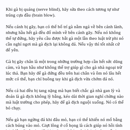
Khi gà bị quáng (nerve blind), hãy sửa theo cách tương tự như
trúng cựa đầu (brain blow).
Nếu cánh bị gãy, bạn có thể bố trí gà nằm ngả về bên cánh lành,
nhưng hầu hết gà đều đổ mình về bên cánh gãy. Nếu nó không
thể tự đứng, hãy yêu cầu được bắt gà một lần theo luật trừ phi nó
cần nghỉ ngơi mà gà địch lại không đá. Nếu vậy thì tốt nhất cứ
để yên.
Gà bị gãy chân là một trong những trường hợp cần hết sức dũng
cảm, và bạn hầu như không thể trợ giúp gì cho gà nhà ngoại trừ
lúc thả. Bạn hãy để gà đứng đều trên hai chân và ôm nó lâu hết
mức có thể, bạn chỉ buông tay khi gà địch vừa chớm đá nó.
Nếu cả hai đều bị tang nặng mà bạn biết chắc gà nhà gan lỳ và
đoán là gà địch không lỳ bằng, kéo dài thời gian nghỉ chừng nào
mà luật trường cho phép, hãy để gà địch nguội xuống. Nó có thể
bỏ chạy.
Nếu gà bạn ngừng đá khi đâu mỏ, bạn có thể khiến nó mổ bằng
cách búng vào mỏ. Giựt lông ở cổ họng là cách giúp nó hồi tỉnh