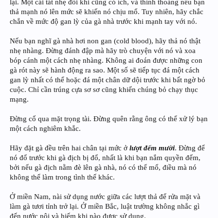
lại. Một cái tát nhẹ đôi khi cũng có ích, và thỉnh thoảng nếu bạn
thả mạnh nó lên mức sẽ khiến nó chịu mổ. Tuy nhiên, hãy chắc
chắn về mức độ gan lỳ của gà nhà trước khi mạnh tay với nó.
Nếu bạn nghĩ gà nhà hơi non gan (cold blood), hãy thả nó thật
nhẹ nhàng. Đừng đánh đập mà hãy trò chuyện với nó và xoa
bóp cánh một cách nhẹ nhàng. Không ai đoán được những con
gà rót này sẽ hành động ra sao. Một số sẽ tiếp tục đá một cách
gan lỳ nhất có thể hoặc đá một chân dữ dội trước khi bất ngờ bỏ
cuộc. Chỉ cần trúng cựa sơ sơ cũng khiến chúng bỏ chạy thục
mạng.
Đừng cố qua mặt trọng tài. Đừng quên rằng ông có thể xử lý bạn
một cách nghiêm khắc.
Hãy đặt gà đều trên hai chân tại mức ở
lượt đếm mười
. Đừng để
nó đổ trước khi gà địch bị đổ, nhất là khi bạn nắm quyền đếm,
bởi nếu gà địch nằm đè lên gà nhà, nó có thể mổ, điều mà nó
không thể làm trong tình thế khác.
Ở miền Nam, nài sử dụng nước giữa các lượt thả để rửa mặt và
làm gà tươi tỉnh trở lại. Ở miền Bắc, luật trường không nhắc gì
đến nước nôi và hiếm khi nào được sử dụng.