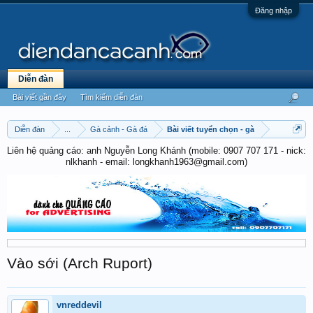
Đăng nhập
Diễn đàn
Bài viết gần đây
Tìm kiếm diễn đàn
Diễn đàn
...
Gà cảnh - Gà đá
Bài viết tuyển chọn - gà
Liên hệ quảng cáo: anh Nguyễn Long Khánh (mobile: 0907 707 171 - nick:
nlkhanh - email: longkhanh1963@gmail.com)
Vào sới (Arch Ruport)
vnreddevil