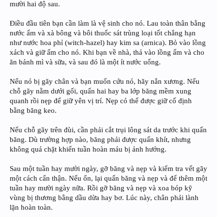
mười hai độ sau.
Điều đầu tiên bạn cần làm là vệ sinh cho nó. Lau toàn thân bằng
nước ấm và xà bông và bôi thuốc sát trùng loại tốt chẳng hạn
như nước hoa phỉ (witch-hazel) hay kim sa (arnica). Bỏ vào lồng
xách và giữ ấm cho nó. Khi bạn về nhà, thả vào lồng ấm và cho
ăn bánh mì và sữa, và sau đó là một ít nước uống.
Nếu nó bị gãy chân và bạn muốn cứu nó, hãy nắn xương. Nếu
chỗ gãy nằm dưới gối, quấn hai hay ba lớp băng mềm xung
quanh rồi nẹp để giữ yên vị trí. Nẹp có thể được giữ cố định
bằng băng keo.
Nếu chỗ gãy trên đùi, cần phải cắt trụi lông sát da trước khi quấn
băng. Dù trường hợp nào, băng phải được quấn khít, nhưng
không quá chặt khiến tuần hoàn máu bị ảnh hưởng.
Sau một tuần hay mười ngày, gỡ băng và nẹp và kiểm tra vết gãy
một cách cẩn thận. Nếu ổn, lại quấn băng và nẹp và để thêm một
tuần hay mười ngày nữa. Rồi gỡ băng và nẹp và xoa bóp kỹ
vùng bị thương bằng dầu dừa hay bơ. Lúc này, chân phải lành
lặn hoàn toàn.