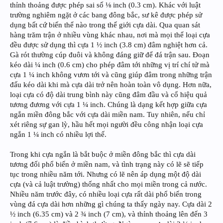
thỉnh thoảng được phép sai số ⅛ inch (0.3 cm). Khác với luật
trường nghiêm ngặt ở các bang đông bắc, sư kê được phép sử
dụng bất cứ biến thể nào trong thế giới cựa dài. Qua quan sát
hàng trăm trận ở nhiều vùng khác nhau, nơi mà mọi thể loại cựa
đều được sử dụng thì cựa 1 ½ inch (3.8 cm) đâm nghiệt hơn cả.
Gà rót thường cúp đuôi và không đáng giữ để đá trận sau. Đoạn
kéo dài ¼ inch (0.6 cm) cho phép đâm tới những vị trí chí tử mà
cựa 1 ¼ inch không vươn tới và cũng giúp đâm trong những trận
đấu kéo dài khi mà cựa dài trở nên hoàn toàn vô dụng. Hơn nữa,
loại cựa có độ dài trung bình này cũng đâm đầu và cổ hiệu quả
tương đương với cựa 1 ¼ inch. Chúng là dạng kết hợp giữa cựa
ngắn miền đông bắc với cựa dài miền nam. Tuy nhiên, nếu chỉ
xét riêng sự gan lỳ, hầu hết mọi người đều công nhận loại cựa
ngắn 1 ¼ inch có nhiều lợi thế.
Trong khi cựa ngắn là bắt buộc ở miền đông bắc thì cựa dài
tương đối phổ biến ở miền nam, và tình trạng này có lẽ sẽ tiếp
tục trong nhiều năm tới. Nhưng có lẽ nên áp dụng một độ dài
cựa (và cả luật trường) thống nhất cho mọi miền trong cả nước.
Nhiều năm trước đây, có nhiều loại cựa rất dài phổ biến trong
vùng đá cựa dài hơn những gì chúng ta thấy ngày nay. Cựa dài 2
½ inch (6.35 cm) và 2 ¾ inch (7 cm), và thỉnh thoảng lên đến 3