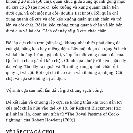
khoảng 20 inch (50 cm), quấn khúc giữa xung quanh gọng mặc
dù cựa có gờ (tie hook), kéo xuống và xung quanh chân bên
dưới cựa, và cột một nút đôi (double flat knot). Rồi quấn chỉ
xung quanh đế cựa và cột; kéo xuống quấn quanh chân và trở
lên và cột chặt. Rồi lại kéo xuống xung quanh chân và lên bên
dưới cựa và lại cột. Cách cột này sẽ giữ cựa chắc chắn.
Để lắp cựa chân trơn (slip-leg), không nhất thiết phải dùng đế
cựa giả, băng keo hay miếng đệm. Lấy một đoạn da rộng ¼ inch
và dài khoảng 1 foot, gập đôi, và quấn một vòng quanh đế cựa.
Quấn lên chân gà rồi kéo chặt. Chỉnh cựa như ý rồi kéo chặt dây
da; vòng đầu dây ra ngoài và đi xuống xung quanh chân rồi
quay lại và cột. Rồi cột chỉ theo cách vẫn thường áp dụng. Cột
chặt và cựa sẽ không bị xê dịch.
Vệ sinh cựa sau mỗi lần đá và giữ chúng sạch bóng.
Để kết luận về chương lắp cựa, sẽ không thừa khi trích dẫn lời
của một chiến hữu vào thế kỷ 18, Sir Richard Blackmore: [tác
giả nhầm lẫn, đoạn này trích từ “The Royal Pastime of Cock-
fighting” của Robert Howlett (1709)]
VỀ LẮP CỰA GÀ CHỌI