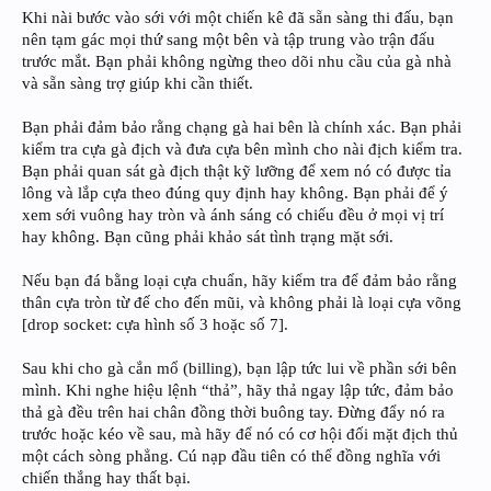
Khi nài bước vào sới với một chiến kê đã sẵn sàng thi đấu, bạn
nên tạm gác mọi thứ sang một bên và tập trung vào trận đấu
trước mắt. Bạn phải không ngừng theo dõi nhu cầu của gà nhà
và sẵn sàng trợ giúp khi cần thiết.
Bạn phải đảm bảo rằng chạng gà hai bên là chính xác. Bạn phải
kiểm tra cựa gà địch và đưa cựa bên mình cho nài địch kiểm tra.
Bạn phải quan sát gà địch thật kỹ lưỡng để xem nó có được tỉa
lông và lắp cựa theo đúng quy định hay không. Bạn phải để ý
xem sới vuông hay tròn và ánh sáng có chiếu đều ở mọi vị trí
hay không. Bạn cũng phải khảo sát tình trạng mặt sới.
Nếu bạn đá bằng loại cựa chuẩn, hãy kiểm tra để đảm bảo rằng
thân cựa tròn từ đế cho đến mũi, và không phải là loại cựa võng
[drop socket: cựa hình số 3 hoặc số 7].
Sau khi cho gà cắn mổ (billing), bạn lập tức lui về phần sới bên
mình. Khi nghe hiệu lệnh “thả”, hãy thả ngay lập tức, đảm bảo
thả gà đều trên hai chân đồng thời buông tay. Đừng đẩy nó ra
trước hoặc kéo về sau, mà hãy để nó có cơ hội đối mặt địch thủ
một cách sòng phẳng. Cú nạp đầu tiên có thể đồng nghĩa với
chiến thắng hay thất bại.