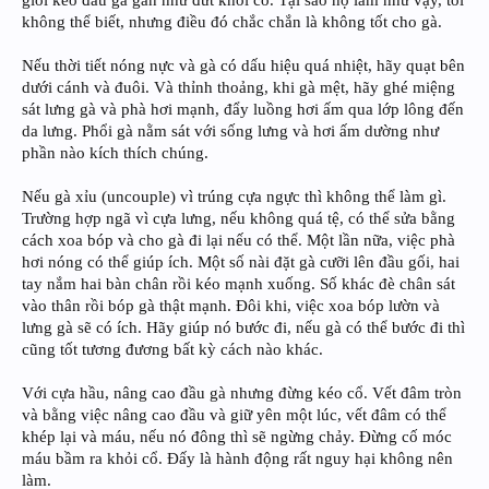
giỏi kéo đầu gà gần như đứt khỏi cổ. Tại sao họ làm như vậy, tôi
không thể biết, nhưng điều đó chắc chắn là không tốt cho gà.
Nếu thời tiết nóng nực và gà có dấu hiệu quá nhiệt, hãy quạt bên
dưới cánh và đuôi. Và thỉnh thoảng, khi gà mệt, hãy ghé miệng
sát lưng gà và phà hơi mạnh, đẩy luồng hơi ấm qua lớp lông đến
da lưng. Phổi gà nằm sát với sống lưng và hơi ấm dường như
phần nào kích thích chúng.
Nếu gà xỉu (uncouple) vì trúng cựa ngực thì không thể làm gì.
Trường hợp ngã vì cựa lưng, nếu không quá tệ, có thể sửa bằng
cách xoa bóp và cho gà đi lại nếu có thể. Một lần nữa, việc phà
hơi nóng có thể giúp ích. Một số nài đặt gà cưỡi lên đầu gối, hai
tay nắm hai bàn chân rồi kéo mạnh xuống. Số khác đè chân sát
vào thân rồi bóp gà thật mạnh. Đôi khi, việc xoa bóp lườn và
lưng gà sẽ có ích. Hãy giúp nó bước đi, nếu gà có thể bước đi thì
cũng tốt tương đương bất kỳ cách nào khác.
Với cựa hầu, nâng cao đầu gà nhưng đừng kéo cổ. Vết đâm tròn
và bằng việc nâng cao đầu và giữ yên một lúc, vết đâm có thể
khép lại và máu, nếu nó đông thì sẽ ngừng chảy. Đừng cố móc
máu bầm ra khỏi cổ. Đấy là hành động rất nguy hại không nên
làm.