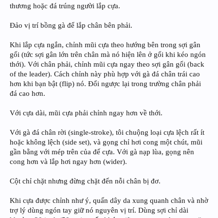
thương hoặc đá trúng người lắp cựa.
Đảo vị trí bồng gà để lắp chân bên phải.
Khi lắp cựa ngắn, chỉnh mũi cựa theo hướng bên trong sợi gân
gối (tức sợi gân lớn trên chân mà nó hiện lên ở gối khi kéo ngón
thới). Với chân phải, chỉnh mũi cựa ngay theo sợi gân gối (back
of the leader). Cách chỉnh này phù hợp với gà đá chân trái cao
hơn khi bạn bật (flip) nó. Đổi ngược lại trong trường chân phải
đá cao hơn.
Với cựa dài, mũi cựa phải chỉnh ngay hơn về thới.
Với gà đá chân rời (single-stroke), tôi chuộng loại cựa lệch rất ít
hoặc không lệch (side set), và gọng chỉ hơi cong một chút, mũi
gần bằng với mép trên của đế cựa. Với gà nạp lùa, gọng nên
cong hơn và lắp hơi ngay hơn (wider).
Cột chỉ chặt nhưng đừng chặt đến nỗi chân bị đơ.
Khi cựa được chỉnh như ý, quấn dây da xung quanh chân và nhờ
trợ lý dùng ngón tay giữ nó nguyên vị trí. Dùng sợi chỉ dài