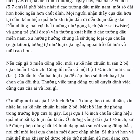
inch (7.6 cm) là điều bình thường. Ngày nay, cựa dài 2 ¼ inch
(5.7 cm) là phổ biến nhất ở các trường đấu miền nam, một số dài
hơn hoặc ngắn hơn chút đỉnh. Mọi người nhận thấy cựa dài hơn
lại đâm kém hiệu quả hơn khi trận đấu đi đến đoạn dằng dai.
Dẫu những loại cựa bất thường như gọng lệch (side-set twister)
và gọng trễ (full drop) vẫn thường xuất hiện ở các trường đấu
miền nam, xu hướng hướng chung là sử dụng loại cựa chuẩn
(regulation), tương tự như loại cựa ngắn, ngoại trừ dài hơn và
mũi cao hơn.
Nếu cáp gà ở miền đông bắc, mỗi sư kê nên chuẩn bị sẵn 2 bộ
cựa chuẩn 1 ¼ inch. Cũng tốt nếu có một bộ 1 ¼ inch “mũi cao”
(fast). Chuẩn bị sẵn hai loại cựa để cáp theo sở thích hay lựa
chọn của đối thủ. Thường việc tung đồng xu sẽ quyết định việc
dùng cựa của ai và loại gì.
Ở những nơi mà cựa 1 ½ inch được sử dụng theo thỏa thuận, xin
nhắc lại sư kê nên chuẩn bị sẵn 2 bộ. Một bộ làm dự phòng
trong trường hợp cựa bị gãy. Loại cựa 1 ½ inch chuẩn cũng hiệu
quả như bất kỳ loại nào khác. Ở những vùng đá cựa 1 ½ inch, sư
kê được phép dùng bất kỳ hình dạng nào so với vùng đông bắc,
nơi chỉ mỗi loại cựa chuẩn mới được chấp nhận. Sẽ thú vị hơn về
mặt thể thao khi sư kê được phép thử nghiệm đủ mọi dạng cựa