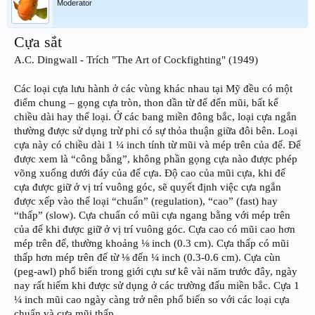
Moderator
Cựa sắt
A.C. Dingwall - Trích "The Art of Cockfighting" (1949)
Các loại cựa lưu hành ở các vùng khác nhau tại Mỹ đều có một
điểm chung – gọng cựa tròn, thon dần từ đế đến mũi, bất kể
chiều dài hay thể loại. Ở các bang miền đông bắc, loại cựa ngắn
thường được sử dụng trừ phi có sự thỏa thuận giữa đôi bên. Loại
cựa này có chiều dài 1 ¼ inch tính từ mũi và mép trên của đế. Để
được xem là “công bằng”, không phần gọng cựa nào được phép
võng xuống dưới đáy của đế cựa. Độ cao của mũi cựa, khi đế
cựa được giữ ở vị trí vuông góc, sẽ quyết định việc cựa ngắn
được xếp vào thể loại “chuẩn” (regulation), “cao” (fast) hay
“thấp” (slow). Cựa chuẩn có mũi cựa ngang bằng với mép trên
của đế khi được giữ ở vị trí vuông góc. Cựa cao có mũi cao hơn
mép trên đế, thường khoảng ⅛ inch (0.3 cm). Cựa thấp có mũi
thấp hơn mép trên đế từ ⅛ đến ¼ inch (0.3-0.6 cm). Cựa cùn
(peg-awl) phổ biến trong giới cựu sư kê vài năm trước đây, ngày
nay rất hiếm khi được sử dụng ở các trường đấu miền bắc. Cựa 1
¼ inch mũi cao ngày càng trở nên phổ biến so với các loại cựa
chuẩn và cựa mũi thấp.