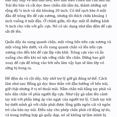
bàn hay hộp và làm dãn đều, kéo dãn theo chiều dài của tấm da.
Trải lên bàn và cắt dọc theo chiều dài tấm da, thành những sợi
rộng độ ¼ inch và dài khoảng 20 inch. Có thể rạch khe ở một
đầu để tròng lên đế cựa xương, nhưng tôi thích chừa khoảng 1
inch vuông ở một đầu. Ở chính giữa, tôi đục một lỗ đường kính
⅜ inch cho vừa với gốc cựa. Nó có tác dụng như tấm đệm để cựa
sắt đè lên.
Quấn dây da xung quanh chân, một vòng bên trên cựa xương và
một vòng bên dưới, và rồi xung quanh chân và lên trên cựa
xương cho đến khi đế cựa lắp vừa khít. Tròng cựa vào và ấn
xuống cho đến khi nó tựa vững chắc lên chân. Đừng bao giờ
xoay đế cựa để tròng vào bởi nếu làm vậy bạn sẽ làm lớp vỏ
sừng bị bong ra.
Để đệm da và cột dây, hãy nhờ trợ lý giữ gà đúng tư thế. Cách
làm như sau: Bồng gà dọc theo thân với đầu hướng về bên trái,
giữ chặt nhưng ở vị trí thoải mái. Nắm chân trái bằng tay phải và
kéo dãn chân về phía người lắp cựa. Như vậy gà nằm lên cánh
tay trái với phần lưng áp vào ngực của người trợ lý. Cánh tay trái
bợ dưới mình gà với chân phải được lồng giữa ngón cái và ngón
trỏ của bàn tay trái. Điều này cho phép chân phải cử động tự do,
và trong trường hợp gà quẫy đạp, nó sẽ không tự làm mình bị