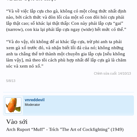
“Và về việc lắp cựa cho gà, không có một công thức nhất định
nào, bởi cách thức và đòn lối của một số con đòi hỏi cựa phải
lắp thật cao; số khác lại thật thấp: Con này phải lắp cựa “gai”
(narrow), con kia lại phải lắp cựa ngay (wide) hết mức có thể.”
“Và do vậy, tôi không để ai khác lắp cựa, trừ phi anh ta phải
xem gà xổ trước đó, và nhận biết lối đá của nó; không những
anh ta chẳng thể trở thành một chuyên gia lắp cựa [nếu không
làm vậy], mà theo tôi cách phù hợp nhất để lắp cựa gà là chăm
sóc và xem nó xổ.”
Chỉnh sửa cuối:
14/10/13
5/8/13
vnreddevil
Moderator
Vào sới
Arch Ruport “Muff” - Trích "The Art of Cockfighting" (1949)