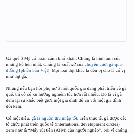
Gà qué ở Mỹ có hoàn cảnh khó khăn. Chúng là hình ảnh của
những kẻ hèn nhát. Chúng là xuất xứ của
chuyện cười gà-qua-
đường
[
phiên bản Việt
]. Mọi loại thịt khác lạ đều bị cho là có vị
như thịt gà.
Nhưng nếu bạn hỏi phụ nữ ở một quốc gia đang phát triển về gà
qué, thì cô có xu hướng nghiêm túc hơn rất nhiều. Đó là vì gà
đem lại sự khác biệt giữa một gia đình đủ ăn với một gia đình
đói kém.
Có một điều,
gà là nguồn thu nhập tốt
. Trên thực tế, gà được các
tổ chức phát triển quốc tế (international development circles)
xem như là “Máy rút tiền (ATM) của người nghèo”, bởi vì chúng