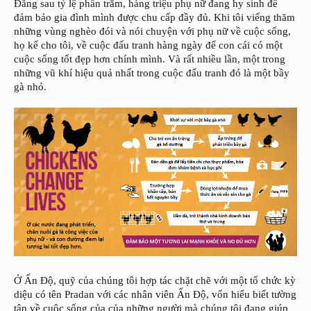
Đằng sau tỷ lệ phần trăm, hàng triệu phụ nữ đang hy sinh để
đảm bảo gia đình mình được chu cấp đầy đủ. Khi tôi viếng thăm
những vùng nghèo đói và nói chuyện với phụ nữ về cuộc sống,
họ kể cho tôi, về cuộc đấu tranh hàng ngày để con cái có một
cuộc sống tốt đẹp hơn chính mình. Và rất nhiều lần, một trong
những vũ khí hiệu quả nhất trong cuộc đấu tranh đó là một bầy
gà nhỏ.
Ở Ấn Độ, quỹ của chúng tôi hợp tác chặt chẽ với một tổ chức kỳ
diệu có tên Pradan với các nhân viên Ấn Độ, vốn hiểu biết tường
tận về cuộc sống của của những người mà chúng tôi đang giúp