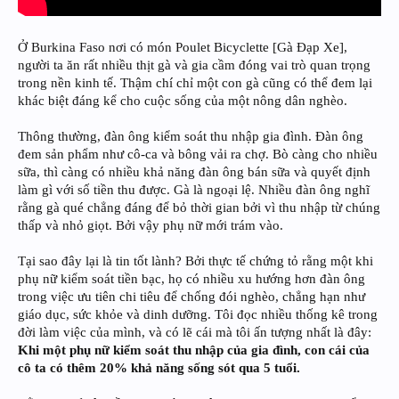
Ở Burkina Faso nơi có món Poulet Bicyclette [Gà Đạp Xe],
người ta ăn rất nhiều thịt gà và gia cầm đóng vai trò quan trọng
trong nền kinh tế. Thậm chí chỉ một con gà cũng có thể đem lại
khác biệt đáng kể cho cuộc sống của một nông dân nghèo.
Thông thường, đàn ông kiểm soát thu nhập gia đình. Đàn ông
đem sản phẩm như cô-ca và bông vải ra chợ. Bò càng cho nhiều
sữa, thì càng có nhiều khả năng đàn ông bán sữa và quyết định
làm gì với số tiền thu được. Gà là ngoại lệ. Nhiều đàn ông nghĩ
rằng gà qué chẳng đáng để bỏ thời gian bởi vì thu nhập từ chúng
thấp và nhỏ giọt. Bởi vậy phụ nữ mới trám vào.
Tại sao đây lại là tin tốt lành? Bởi thực tế chứng tỏ rằng một khi
phụ nữ kiểm soát tiền bạc, họ có nhiều xu hướng hơn đàn ông
trong việc ưu tiên chi tiêu để chống đói nghèo, chẳng hạn như
giáo dục, sức khỏe và dinh dưỡng. Tôi đọc nhiều thống kê trong
đời làm việc của mình, và có lẽ cái mà tôi ấn tượng nhất là đây:
Khi một phụ nữ kiểm soát thu nhập của gia đình, con cái của
cô ta có thêm 20% khả năng sống sót qua 5 tuổi.