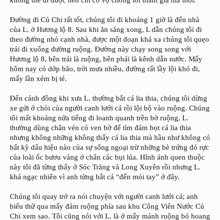
Đường đi Củ Chi rất tốt, chúng tôi đi khoảng 1 giờ là đến nhà
của L. ở Hương lộ 8. Sau khi ăn sáng xong, L dẫn chúng tôi đi
theo đường nhỏ cạnh nhà, được một đoạn khá xa chúng tôi quẹo
trái đi xuống đường ruộng. Đường này chạy song song với
Hương lộ 8, bên trái là ruộng, bên phải là kênh dẫn nước. Mấy
hôm nay có dớp bão, trời mưa nhiều, đường rất lầy lội khó đi,
mấy lần xém bị té.
Đến cánh đồng khi xưa L. thường bắt cá lia thia, chúng tôi dừng
xe gửi ở chòi của người canh lưới cá rồi lội bộ vào ruộng. Chúng
tôi mất khoảng nửa tiếng đi loanh quanh trên bờ ruộng, L.
thường dùng chân vén cỏ ven bờ để tìm đám bọt cá lia thia
nhưng không những không thấy cá lia thia mà hầu như không có
bất kỳ dấu hiệu nào của sự sống ngoại trừ những bè trứng đỏ rực
của loài ốc bươu vàng ở chân các bụi lúa. Hình ảnh quen thuộc
này tôi đã từng thấy ở Sóc Trăng và Long Xuyên rồi nhưng L.
khá ngạc nhiên vì anh từng bắt cá “đến mỏi tay” ở đây.
Chúng tôi quay trở ra nói chuyện với người canh lưới cá; anh
biểu thử qua mấy đám ruộng phía sau khu Công Viên Nước Củ
Chi xem sao. Tôi cũng nói với L. là ở mấy mảnh ruộng bỏ hoang