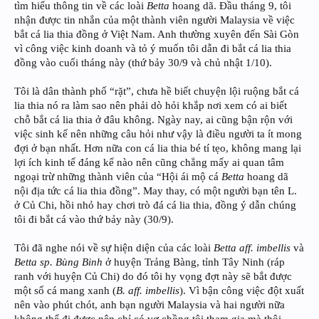
tìm hiểu thông tin về các loài
Betta
hoang dã. Đầu tháng 9, tôi
nhận được tin nhắn của một thành viên người Malaysia về việc
bắt cá lia thia đồng ở Việt Nam. Anh thường xuyên đến Sài Gòn
vì công việc kinh doanh và tỏ ý muốn tôi dẫn đi bắt cá lia thia
đồng vào cuối tháng này (thứ bảy 30/9 và chủ nhật 1/10).
Tôi là dân thành phố “rặt”, chưa hề biết chuyện lội ruộng bắt cá
lia thia nó ra làm sao nên phải dò hỏi khắp nơi xem có ai biết
chỗ bắt cá lia thia ở đâu không. Ngày nay, ai cũng bận rộn với
việc sinh kế nên những câu hỏi như vậy là điều người ta ít mong
đợi ở bạn nhất. Hơn nữa con cá lia thia bé tí tẹo, không mang lại
lợi ích kinh tế đáng kể nào nên cũng chẳng mấy ai quan tâm
ngoại trừ những thành viên của “Hội ái mộ cá
Betta
hoang dã
nội địa tức cá lia thia đồng”. May thay, có một người bạn tên L.
ở Củ Chi, hồi nhỏ hay chơi trò đá cá lia thia, đồng ý dẫn chúng
tôi đi bắt cá vào thứ bảy này (30/9).
Tôi đã nghe nói về sự hiện diện của các loài
Betta aff. imbellis
và
Betta sp. Bùng Binh
ở huyện Trảng Bàng, tỉnh Tây Ninh (ráp
ranh với huyện Củ Chi) do đó tôi hy vọng đợt này sẽ bắt được
một số cá mang xanh (
B. aff. imbellis
). Vì bận công việc đột xuất
nên vào phút chót, anh bạn người Malaysia và hai người nữa
không thể đi được nên chỉ có vợ chồng tôi tham gia mà thôi.