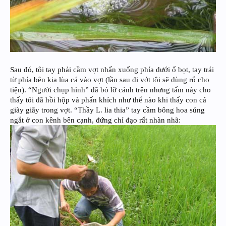
Sau đó, tôi tay phải cầm vợt nhấn xuống phía dưới ổ bọt, tay trái
từ phía bên kia lùa cá vào vợt (lần sau đi vớt tôi sẽ dùng rổ cho
tiện). “Người chụp hình” đã bỏ lỡ cảnh trên nhưng tấm này cho
thấy tôi đã hồi hộp và phấn khích như thế nào khi thấy con cá
giãy giãy trong vợt. “Thầy L. lia thia” tay cầm bông hoa súng
ngắt ở con kênh bên cạnh, đứng chỉ đạo rất nhàn nhã: