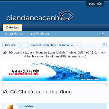
Đăng nhập
Diễn đàn
Bài viết gần đây
Tìm kiếm diễn đàn
Diễn đàn
...
Bài viết tuyển chọn - cá betta - cá cờ
Liên hệ quảng cáo: anh Nguyễn Long Khánh (mobile: 0907 707 171 - nick:
nlkhanh - email: longkhanh1963@gmail.com)
Về Củ Chi bắt cá lia thia đồng
vnreddevil