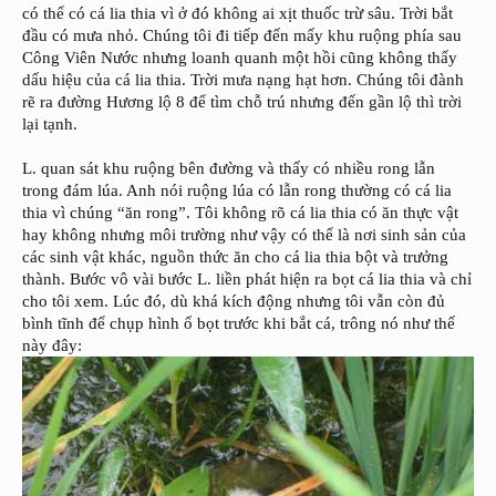
có thể có cá lia thia vì ở đó không ai xịt thuốc trừ sâu. Trời bắt
đầu có mưa nhỏ. Chúng tôi đi tiếp đến mấy khu ruộng phía sau
Công Viên Nước nhưng loanh quanh một hồi cũng không thấy
dấu hiệu của cá lia thia. Trời mưa nạng hạt hơn. Chúng tôi đành
rẽ ra đường Hương lộ 8 để tìm chỗ trú nhưng đến gần lộ thì trời
lại tạnh.
L. quan sát khu ruộng bên đường và thấy có nhiều rong lẫn
trong đám lúa. Anh nói ruộng lúa có lẫn rong thường có cá lia
thia vì chúng “ăn rong”. Tôi không rõ cá lia thia có ăn thực vật
hay không nhưng môi trường như vậy có thể là nơi sinh sản của
các sinh vật khác, nguồn thức ăn cho cá lia thia bột và trưởng
thành. Bước vô vài bước L. liền phát hiện ra bọt cá lia thia và chỉ
cho tôi xem. Lúc đó, dù khá kích động nhưng tôi vẫn còn đủ
bình tĩnh để chụp hình ổ bọt trước khi bắt cá, trông nó như thế
này đây: