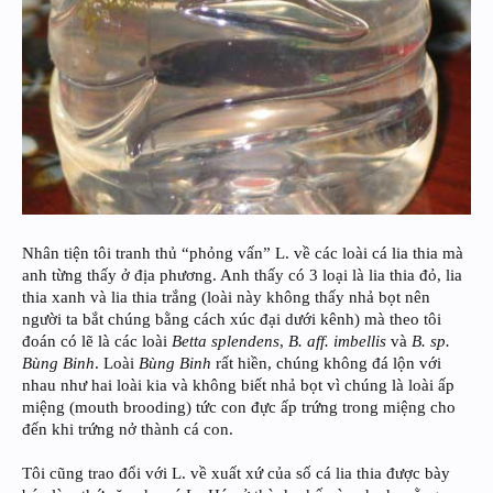
Nhân tiện tôi tranh thủ “phỏng vấn” L. về các loài cá lia thia mà
anh từng thấy ở địa phương. Anh thấy có 3 loại là lia thia đỏ, lia
thia xanh và lia thia trắng (loài này không thấy nhả bọt nên
người ta bắt chúng bằng cách xúc đại dưới kênh) mà theo tôi
đoán có lẽ là các loài
Betta splendens
,
B. aff. imbellis
và
B. sp.
Bùng Binh
. Loài
Bùng Binh
rất hiền, chúng không đá lộn với
nhau như hai loài kia và không biết nhả bọt vì chúng là loài ấp
miệng (mouth brooding) tức con đực ấp trứng trong miệng cho
đến khi trứng nở thành cá con.
Tôi cũng trao đổi với L. về xuất xứ của số cá lia thia được bày