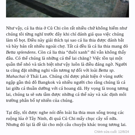
Như vậy, cá lia thia ở Củ Chi còn rất nhiều chứ không hiếm như
chúng tôi từng nghĩ trước đây khi chỉ đánh giá qua việc chúng
làm tổ bọt. Điều này giải thích tại sao cá lia thia được đánh bắt
và bày bán rất nhiều ngoài chợ. Tất cả đều là cá lia thia mang đỏ
Betta splendens
. Còn cá lia thia “đuôi xanh” thì vẫn không thấy
đâu. Có thể chúng là những cá thể lai chăng? Việc tồn tại một
quần thể nhỏ và tách biệt như vậy luôn là điều đáng ngờ. Người
ta cũng đặt những nghi vấn tương tự đối với loài
Betta sp.
Mahachai
ở Thái Lan. Chúng chỉ được phát hiện ở vùng nước
ngập gần thủ đô Bangkok và nhiều người cho rằng chúng là cá
lai giữa cá thuần dưỡng với cá hoang dã. Hy vọng là trong tương
lai, chúng ta sẽ sưu tầm được những cá thể này và xác định môi
trường phân bố tự nhiên của chúng.
Tại đây, tôi được nghe nói đến loài lia thia mun sống trong các
ruộng lúa ở Tây Ninh, đi quá Củ Chi mấy chục cây số nữa.
Nhưng đó lại là đề tài cho một câu chuyện khác trong tương lai.
Chỉnh sửa cuối:
12/8/24