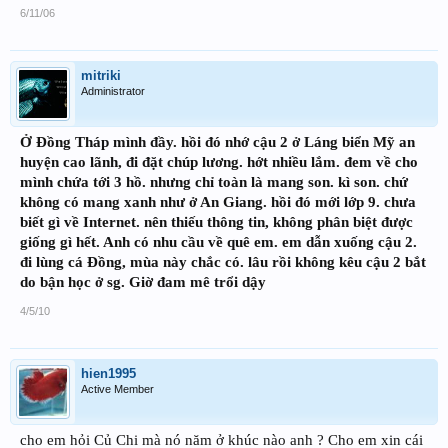
6/11/06
mitriki
Administrator
Ở Đồng Tháp mình đầy. hồi đó nhớ cậu 2 ở Láng biển Mỹ an
huyện cao lãnh, đi đặt chúp lương. hớt nhiều lắm. đem về cho
mình chứa tới 3 hồ. nhưng chỉ toàn là mang son. kì son. chứ
không có mang xanh như ở An Giang. hồi đó mới lớp 9. chưa
biết gì về Internet. nên thiếu thông tin, không phân biệt được
giống gì hết. Anh có nhu cầu về quê em. em dẫn xuống cậu 2.
đi lùng cá Đồng, mùa này chắc có. lâu rồi không kêu cậu 2 bắt
do bận học ở sg. Giờ đam mê trổi dậy
4/5/10
hien1995
Active Member
cho em hỏi Củ Chi mà nó năm ở khúc nào anh ? Cho em xin cái