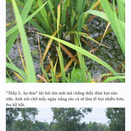
“Thầy L. lia thia” lúi húi tìm mãi mà chẳng thấy đám bọt nào
nữa. Anh nói chờ mấy ngày nắng ráo cá sẽ làm tổ bọt nhiều hơn,
tha hồ bắt.