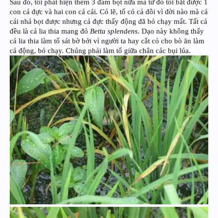
Sau đó, tôi phát hiện thêm 3 đám bọt nữa mà từ đó tôi bắt được 1
con cá đực và hai con cá cái. Có lẽ, tổ có cả đôi vì đời nào mà cá
cái nhả bọt được nhưng cá đực thấy động đã bỏ chạy mất. Tất cả
đều là cá lia thia mang đỏ
Betta splendens
. Dạo này không thấy
cá lia thia làm tổ sát bờ bởi vì người ta hay cắt cỏ cho bò ăn làm
cá động, bỏ chạy. Chúng phải làm tổ giữa chân các bụi lúa.