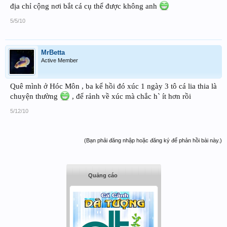
địa chỉ cộng nơi bắt cá cụ thể được không anh
5/5/10
MrBetta
Active Member
Quê mình ở Hóc Môn , ba kể hồi đó xúc 1 ngày 3 tô cá lia thia là
chuyện thường
, để rảnh về xúc mà chắc h` ít hơn rồi
5/12/10
(Bạn phải đăng nhập hoặc đăng ký để phản hồi bài này.)
Quảng cáo