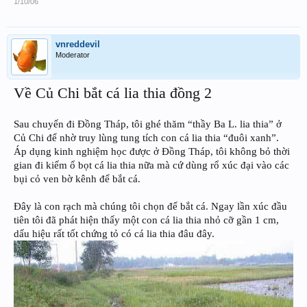
1/10/06
vnreddevil
Moderator
Về Củ Chi bắt cá lia thia đồng 2
Sau chuyến đi Đồng Tháp, tôi ghé thăm “thầy Ba L. lia thia” ở
Củ Chi để nhờ truy lùng tung tích con cá lia thia “đuôi xanh”.
Áp dụng kinh nghiệm học được ở Đồng Tháp, tôi không bỏ thời
gian đi kiếm ổ bọt cá lia thia nữa mà cứ dùng rổ xúc đại vào các
bụi cỏ ven bờ kênh để bắt cá.
Đây là con rạch mà chúng tôi chọn để bắt cá. Ngay lần xúc đầu
tiên tôi đã phát hiện thấy một con cá lia thia nhỏ cỡ gần 1 cm,
dấu hiệu rất tốt chứng tỏ có cá lia thia đâu đây.