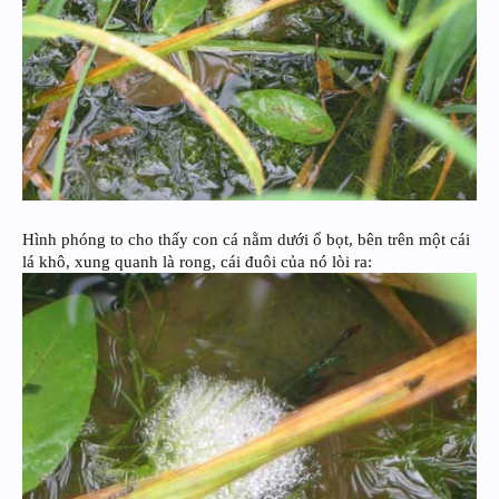
Hình phóng to cho thấy con cá nằm dưới ổ bọt, bên trên một cái
lá khô, xung quanh là rong, cái đuôi của nó lòi ra: