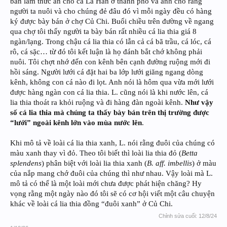
bán làm thức ăn cho cá La Hán ở thành phố và anh cho rằng
người ta nuôi và cho chúng đẻ đâu đó vì mỗi ngày đều có hàng
ký được bày bán ở chợ Củ Chi. Buổi chiều trên đường về ngang
qua chợ tôi thấy người ta bày bán rất nhiều cá lia thia giá 8
ngàn/lạng. Trong chậu cá lia thia có lẫn cả cá bã trầu, cá lóc, cá
rô, cá sặc… từ đó tôi kết luận là họ đánh bắt chớ không phải
nuôi. Tôi chợt nhớ đến con kênh bên cạnh đường ruộng mới đi
hồi sáng. Người lưới cá đặt hai ba lớp lưới giăng ngang dòng
kênh, không con cá nào đi lọt. Anh nói là hôm qua vừa mới lưới
được hàng ngàn con cá lia thia. L. cũng nói là khi nước lên, cá
lia thia thoát ra khỏi ruộng và đi hàng đàn ngoài kênh.
Như vậy
số cá lia thia mà chúng ta thấy bày bán trên thị trường được
“lưới” ngoài kênh lớn vào mùa nước lên
.
Khi mô tả về loài cá lia thia xanh, L. nói rằng đuôi của chúng có
màu xanh thay vì đỏ. Theo tôi biết thì loài lia thia đỏ (
Betta
splendens
) phân biệt với loài lia thia xanh (
B. aff. imbellis
) ở màu
của nắp mang chớ đuôi của chúng thì như nhau. Vậy loài mà L.
mô tả có thể là một loài mới chưa được phát hiện chăng? Hy
vọng rằng một ngày nào đó tôi sẽ có cơ hội viết một câu chuyện
khác về loài cá lia thia đồng “đuôi xanh” ở Củ Chi.
Chỉnh sửa cuối:
12/8/24