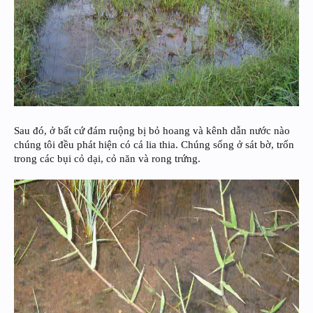
Sau đó, ở bất cứ đám ruộng bị bỏ hoang và kênh dẫn nước nào
chúng tôi đều phát hiện có cá lia thia. Chúng sống ở sát bờ, trốn
trong các bụi cỏ dại, cỏ năn và rong trứng.