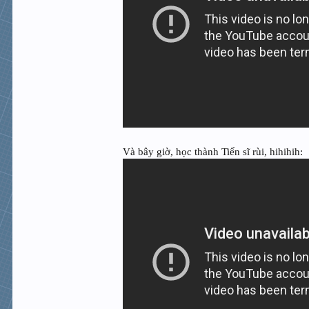
Và bây giờ, học thành Tiến sĩ rùi, hihihih: