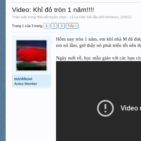
Video: Khỉ đỏ tròn 1 năm!!!!
Thảo luận trong '
Bài viết tuyển chọn - cá La Hán
' bắt đầu bởi
minhkovi
,
10/6/12
.
Trang 1 của 3 trang
1
2
3
Tiếp >
Hôm nay tròn 1 năm, em khỉ nhà M đã được
em nó lắm, giờ thấy nó phát triển tốt nên 
Ngày mới về, học mẫu giáo với các bạn cùn
minhkovi
Active Member