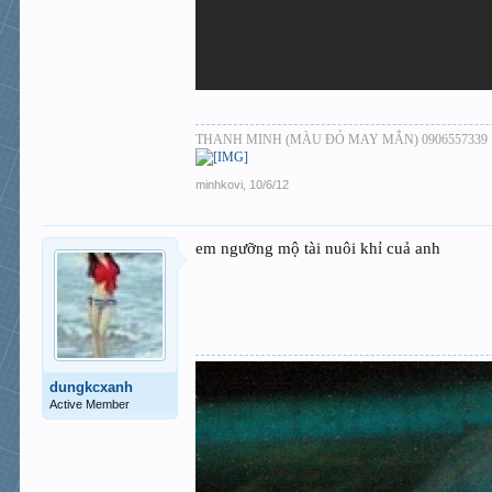
THANH MINH (MÀU ĐỎ MAY MẮN) 0906557339
minhkovi
,
10/6/12
em ngưỡng mộ tài nuôi khỉ cuả anh
dungkcxanh
Active Member