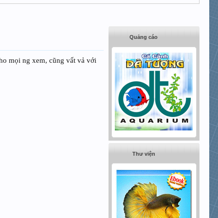
Quảng cáo
cho mọi ng xem, cũng vất vả với
Thư viện