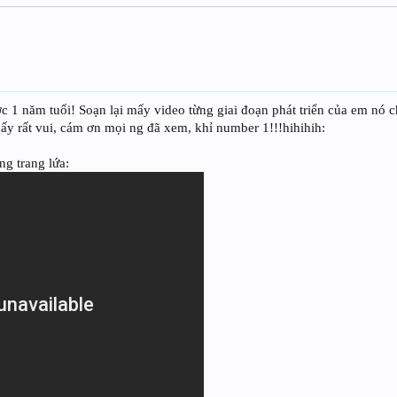
 1 năm tuổi! Soạn lại mấy video từng giai đoạn phát triển của em nó 
thấy rất vui, cám ơn mọi ng đã xem, khỉ number 1!!!hihihih:
g trang lứa: