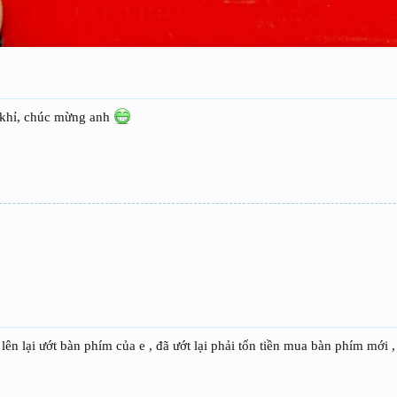
ài khỉ, chúc mừng anh
ên lại ướt bàn phím của e , đã ướt lại phải tốn tiền mua bàn phím mới ,