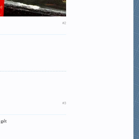
#2
#3
 gét