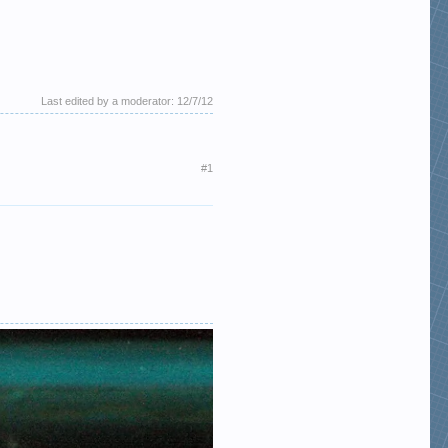
Last edited by a moderator:
12/7/12
#1