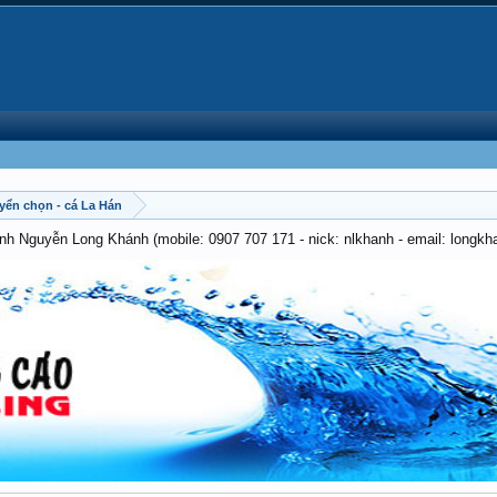
uyển chọn - cá La Hán
anh Nguyễn Long Khánh (mobile: 0907 707 171 - nick: nlkhanh - email: long