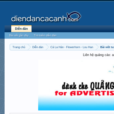
Diễn đàn
Bài viết gần đây
Tìm kiếm diễn đàn
Trang chủ
Diễn đàn
Cá La Hán - Flowerhorn - Lou Han
Bài viết t
Liên hệ quảng cáo: 