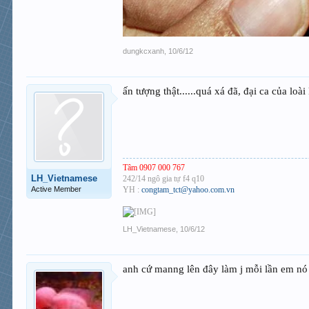
dungkcxanh
,
10/6/12
ấn tượng thật......quá xá đã, đại ca của lo
Tâm 0907 000 767
LH_Vietnamese
242/14 ngô gia tự f4 q10
Active Member
YH :
congtam_tct@yahoo.com.vn
LH_Vietnamese
,
10/6/12
anh cứ manng lên đây làm j mỗi lần em nó l