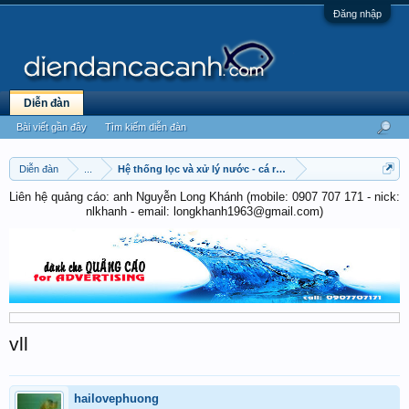
Đăng nhập
Diễn đàn
Bài viết gần đây
Tìm kiếm diễn đàn
Diễn đàn
...
Hệ thống lọc và xử lý nước - cá rồng
Liên hệ quảng cáo: anh Nguyễn Long Khánh (mobile: 0907 707 171 - nick:
nlkhanh - email: longkhanh1963@gmail.com)
vll
hailovephuong