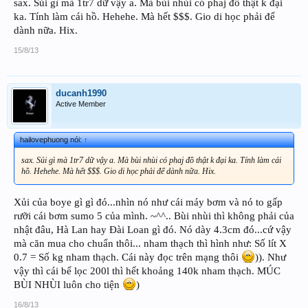
sax. Sủi gì mà 1tr7 dữ vậy a. Mà bùi nhùi có phaj đồ thật k đại
ka. Tính làm cái hồ. Hehehe. Mà hết $$$. Gio di học phải để
dành nữa. Hix.
15/8/13
ducanh1990
Active Member
hailovephuong nói:
↑
sax. Sủi gì mà 1tr7 dữ vậy a. Mà bùi nhùi có phaj đồ thật k đại ka. Tính làm cái
hồ. Hehehe. Mà hết $$$. Gio di học phải để dành nữa. Hix.
Xủi của boye gì gì đó...nhìn nó như cái máy bơm và nó to gấp
rưỡi cái bơm sumo 5 của mình. ~^^.. Bùi nhùi thì không phải của
nhật đâu, Hà Lan hay Đài Loan gì đó. Nó dày 4.3cm đó...cứ vậy
mà căn mua cho chuẩn thôi... nham thạch thì hình như: Số lít X
0.7 = Số kg nham thạch. Cái này đọc trên mạng thôi
)). Như
vậy thì cái bể lọc 200l thì hết khoảng 140k nham thạch. MÚC
BÙI NHÙI luôn cho tiện
)
16/8/13