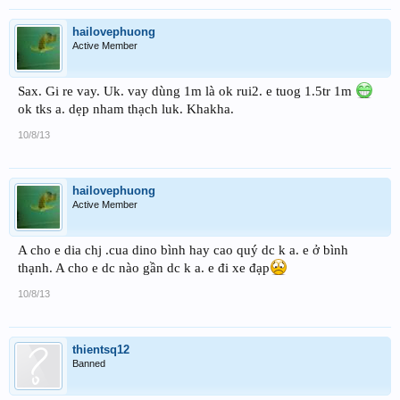
hailovephuong
Active Member
Sax. Gi re vay. Uk. vay dùng 1m là ok rui2. e tuog 1.5tr 1m
ok tks a. dẹp nham thạch luk. Khakha.
10/8/13
hailovephuong
Active Member
A cho e dia chj .cua dino bình hay cao quý dc k a. e ở bình
thạnh. A cho e dc nào gần dc k a. e đi xe đạp
10/8/13
thientsq12
Banned