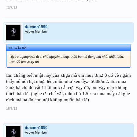
13/8/13
ducanh1990
Active Member
mr_ty9x nói:
↑
vậy ra aquagreen đi e, chổ nguyễn thông, ở đó bán là đúng bùi nhùi nhật luôn,
tiệm đó lớn có uy tín
Em chẳng biết nhật hay của khựa mà em mua 3m2 ở đó về ngâm
thấy nó nổi hạt nhựa lên, nhìn như keo ấy... 500k/m2. Em mua
3m2 bà chị đó cắt 1 hồi nói: cắt cực vậy đó, bởi vậy nên không
thích bán lẻ. (nghe ức chế vãi, mình bỏ 1.5tr ra mua mấy cái ghẻ
rách mà bà đó còn nói không muốn bán lẻ)
15/8/13
ducanh1990
Active Member