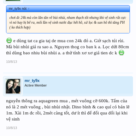
mr_ty9x nói:
↑
chơi đc 24k mà còn lăn tăn về bùi nhùi, nham thạch tốt nhưng khi vệ sinh rất cực
vì nó hay bị bể ra, mổi lần vệ sinh nước đục hết hồ, sứ lọc & san hô thì tăng PH
( ko thích hợp)
e dùng tat ca gia taj de mua con 24k đó a. Giờ sạch túi rùi.
Mà bùi nhùi giá ra sao a. Nguyen thog co ban k a. Lọc dứi 80cm
thì dùng bao nhiu bùi nhùi a. a thử tính xơ xơ giá tien dc k
10/8/13
mr_ty9x
Active Member
nguyễn thông ra aquagreen mua , mét vuông cỡ 600k. Tấm của
nó là 2 mét vuông , bùi nhùi nhật. Dino bình & cao quí có bán lẽ
1m. Xài 1m đc rồi, 2mét càng tốt, dư ít thì để đổi qua đổi lại khi
vệ sinh
10/8/13