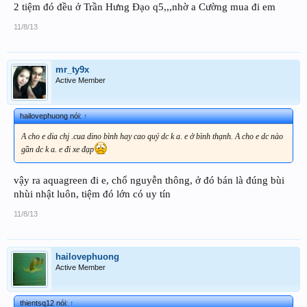
2 tiệm đó đều ở Trần Hưng Đạo q5,,,nhờ a Cường mua đi em
11/8/13
mr_ty9x
Active Member
hailovephuong nói:
↑
A cho e dia chj .cua dino bình hay cao quý dc k a. e ở bình thạnh. A cho e dc nào
gần dc k a. e đi xe đạp
vậy ra aquagreen đi e, chổ nguyễn thông, ở đó bán là đúng bùi
nhùi nhật luôn, tiệm đó lớn có uy tín
11/8/13
hailovephuong
Active Member
thientsq12 nói:
↑