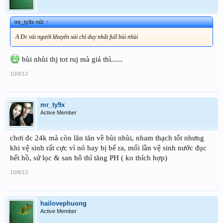
mr_ty9x nói:
↑
A Đc vài người khuyên xài chỉ duy nhất full bùi nhùi
bùi nhùi thj tot ruj mà giá thì......
10/8/13
mr_ty9x
Active Member
chơi đc 24k mà còn lăn tăn về bùi nhùi, nham thạch tốt nhưng
khi vệ sinh rất cực vì nó hay bị bể ra, mổi lần vệ sinh nước đục
hết hồ, sứ lọc & san hô thì tăng PH ( ko thích hợp)
10/8/13
hailovephuong
Active Member