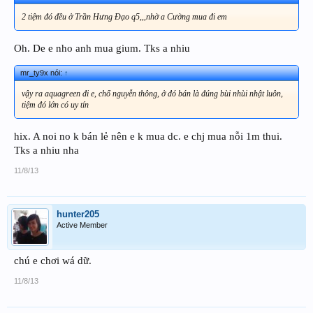
2 tiệm đó đều ở Trần Hưng Đạo q5,,,nhờ a Cường mua đi em
Oh. De e nho anh mua gium. Tks a nhiu
mr_ty9x nói:
↑
vậy ra aquagreen đi e, chổ nguyễn thông, ở đó bán là đúng bùi nhùi nhật luôn,
tiệm đó lớn có uy tín
hix. A noi no k bán lẻ nên e k mua dc. e chj mua nỗi 1m thui.
Tks a nhiu nha
11/8/13
hunter205
Active Member
chú e chơi wá dữ.
11/8/13