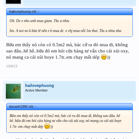
hailovephuong nói:
↑
Oh. De e nho anh mua gium. Tks a nhiu
hix. A noi no k bán lẻ nên e k mua dc. e chj mua nỗi 1m thui. Tks a nhiu nha
Bữa em thấy nó còn có 0.5m2 mà, bác cứ ra đó mua đi, không
sao đâu..hê hê..bữa đó em hỏi cửa hàng tư vấn cho cái xủi oxy,
nó mang ca cái xủi boye 1.7tr..em chạy mất dép
))
15/8/13
hailovephuong
Active Member
ducanh1990 nói:
↑
Bữa em thấy nó còn có 0.5m2 mà, bác cứ ra đó mua đi, không sao đâu..hê
hê..bữa đó em hỏi cửa hàng tư vấn cho cái xủi oxy, nó mang ca cái xủi boye
1.7tr..em chạy mất dép
))