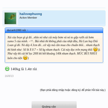
hailovephuong
Active Member
ducanh1990 nói:
↑
Xủi của boye gì gì đó...nhìn nó như cái máy bơm và nó to gấp rưỡi cái bơm
sumo 5 của mình. ~^^.. Bùi nhùi thì không phải của nhật đâu, Hà Lan hay Đài
Loan gì đó. Nó dày 4.3cm đó...cứ vậy mà căn mua cho chuẩn thôi... nham thạch
thì hình như: Số lít X 0.7 = Số kg nham thạch. Cái này đọc trên mạng thôi
)).
Như vậy thì cái bể lọc 200l thì hết khoảng 140k nham thạch. MÚC BÙI NHÙI
luôn cho tiện
)
140kg là 1.4tr rùi
16/8/13
(Bạn phải đăng nhập hoặc đăng ký để phản hồi bài này.)
Quảng cáo