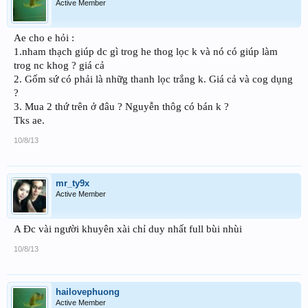
Active Member
Ae cho e hỏi :
1.nham thạch giúp dc gì trog he thog lọc k và nó có giúp làm
trog nc khog ? giá cả
2. Gốm sứ có phải là nhữg thanh lọc trắng k. Giá cả và cog dụng
?
3. Mua 2 thứ trên ở đâu ? Nguyễn thôg có bán k ?
Tks ae.
10/8/13
mr_ty9x
Active Member
A Đc vài người khuyên xài chỉ duy nhất full bùi nhùi
10/8/13
hailovephuong
Active Member