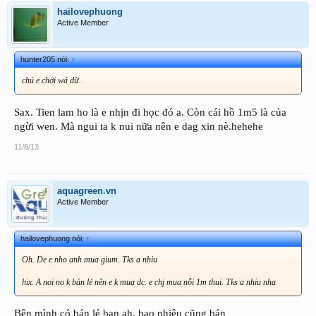
hailovephuong
Active Member
hunter205 nói:
↑
chú e chơi wá dữ.
Sax. Tien lam ho là e nhịn đi học đó a. Còn cái hồ 1m5 là của
ngừi wen. Mà ngui ta k nui nữa nên e dag xin nè.hehehe
11/8/13
aquagreen.vn
Active Member
hailovephuong nói:
↑
Oh. De e nho anh mua gium. Tks a nhiu
hix. A noi no k bán lẻ nên e k mua dc. e chj mua nỗi 1m thui. Tks a nhiu nha
Bên mình có bán lẻ bạn ah. bao nhiêu cũng bán