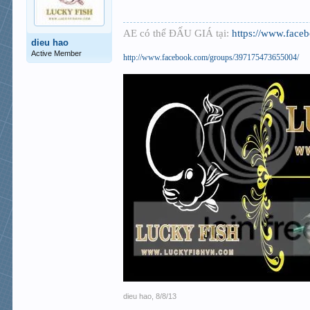
AE có thể ĐẤU GIÁ tại:
https://www.face
dieu hao
Active Member
http://www.facebook.com/groups/397175473655004/
dieu hao
,
8/8/13