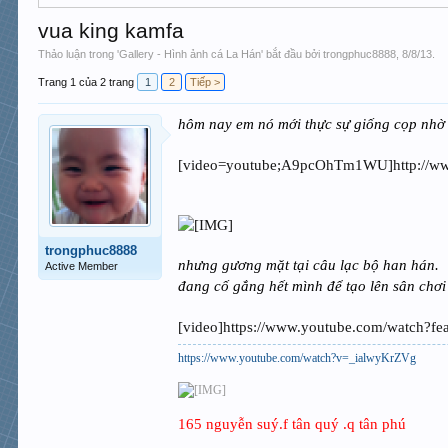
vua king kamfa
Thảo luận trong '
Gallery - Hình ảnh cá La Hán
' bắt đầu bởi
trongphuc8888
,
8/8/13
.
Trang 1 của 2 trang
1
2
Tiếp >
hôm nay em nó mới thực sự giống cọp nh
[video=youtube;A9pcOhTm1WU]http://ww
trongphuc8888
nhưng gương mặt tại câu lạc bộ han hán.
Active Member
đang cố gắng hết mình để tạo lên sân chơ
[video]https://www.youtube.com/watch?f
https://www.youtube.com/watch?v=_ialwyKrZVg
165 nguyễn suý.f tân quý .q tân phú