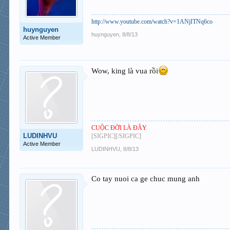
http://www.youtube.com/watch?v=1ANjITNq6co
huynguyen
huynguyen
,
8/8/13
Active Member
Wow, king là vua rồi
CUỘC ĐỜI LÀ ĐÂY
LUDINHVU
[SIGPIC][/SIGPIC]
Active Member
LUDINHVU
,
8/8/13
Co tay nuoi ca ge chuc mung anh