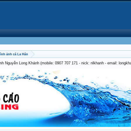
 Hình ảnh cá La Hán
anh Nguyễn Long Khánh (mobile: 0907 707 171 - nick: nlkhanh - email: long