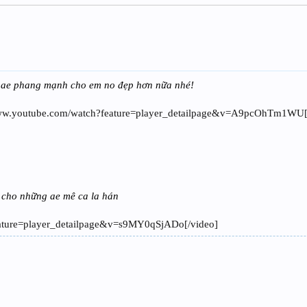
ờ ae phang mạnh cho em no đẹp hơn nữa nhé!
w.youtube.com/watch?feature=player_detailpage&v=A9pcOhTm1WU[
i cho những ae mê ca la hán
eature=player_detailpage&v=s9MY0qSjADo[/video]