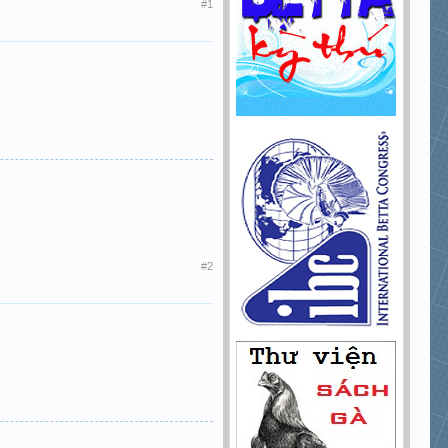
#1
#2