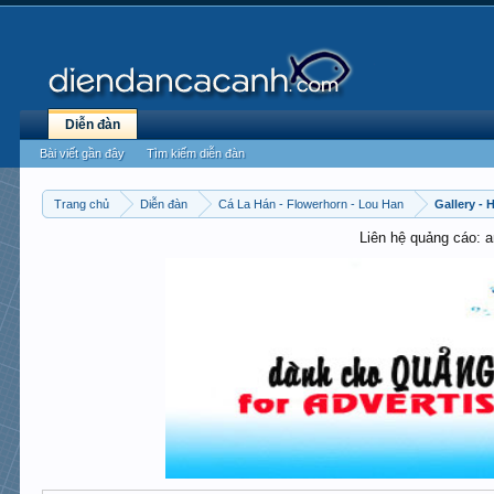
Diễn đàn
Bài viết gần đây
Tìm kiếm diễn đàn
Trang chủ
Diễn đàn
Cá La Hán - Flowerhorn - Lou Han
Gallery -
Liên hệ quảng cáo: 