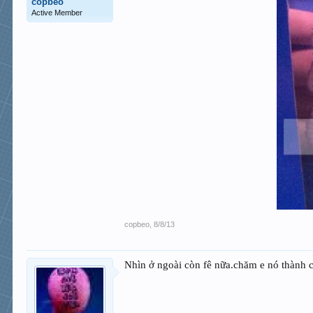
copbeo
Active Member
copbeo
,
8/8/13
Nhìn ở ngoài còn fê nữa.chăm e nó thành