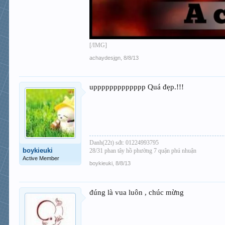
[/IMG]
achaydesjgn
,
8/8/13
uppppppppppppp Quá đẹp.!!!
Danh(22t) sđt: 01224993795
boykieuki
28/31 phan tây hồ phường 7 quận phú nhuận
Active Member
boykieuki
,
8/8/13
đúng là vua luôn , chúc mừng