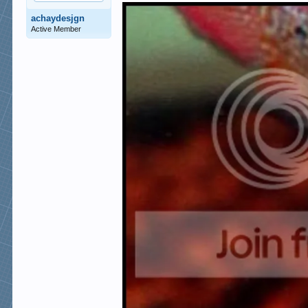
achaydesjgn
Active Member