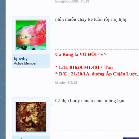
trongphuc8888
,
8/8/13
nhìn muốn chãy ke luôn rồj a ơj hjhj
Cá Rồng là VÔ ĐỐI ^v^
kjnwhy
Active Member
* L/H: 01629.041.401 / Tân
* Đ/C : 21/20/1A, đường Ấp Chjến Lược,
kjnwhy
,
8/8/13
Cá đẹp body chuẩn chúc mừng bạn