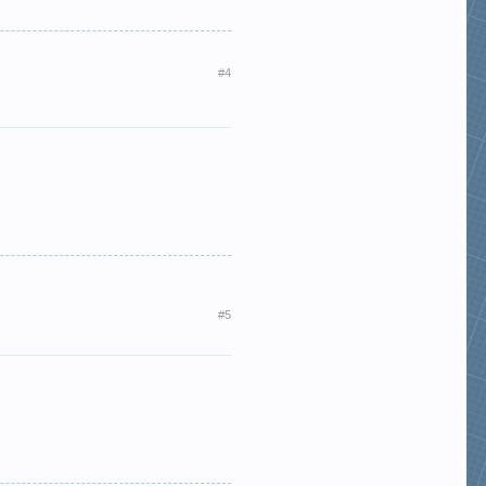
#4
#5