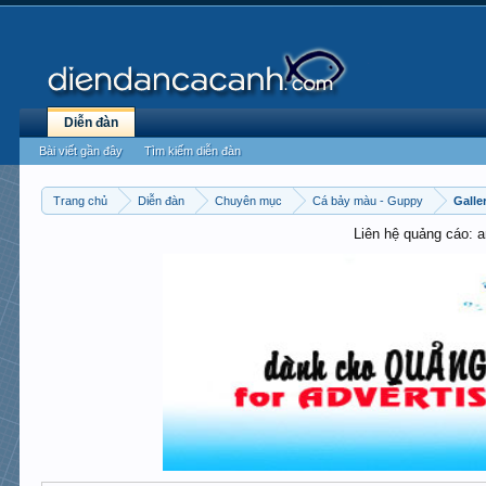
Diễn đàn
Bài viết gần đây
Tìm kiếm diễn đàn
Trang chủ
Diễn đàn
Chuyên mục
Cá bảy màu - Guppy
Galle
Liên hệ quảng cáo: 