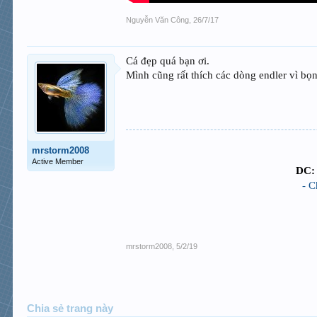
Nguyễn Văn Công
,
26/7/17
Cá đẹp quá bạn ơi.
Mình cũng rất thích các dòng endler vì bọn
mrstorm2008
Active Member
DC: 
- C
mrstorm2008
,
5/2/19
Chia sẻ trang này