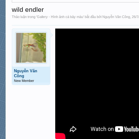
wild endler
Thảo luận trong '
Gallery - Hình ảnh cá bảy màu
' bắt đầu bởi
Nguyễn Văn Công
,
26/7
Nguyễn Văn
Công
New Member