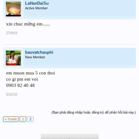
LaHanDaiSu
Active Member
xin chuc mừng em......
27/9/10
bauvatchauphi
New Member
em muon mua 5 con thoi
co gi pm em voi
0903 82 40 48
5/11/10
(Bạn phải đăng nhập hoặc đăng ký để phản hồi bài này.)
< Trước
1
2