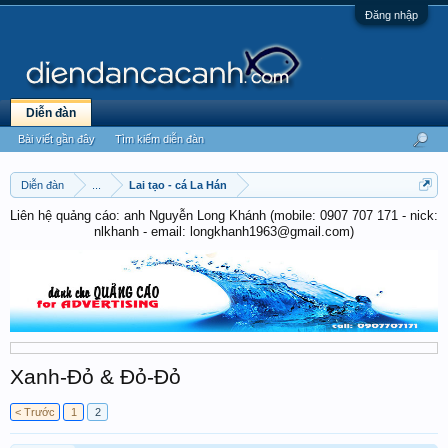
Đăng nhập
Diễn đàn
Bài viết gần đây
Tìm kiếm diễn đàn
Diễn đàn
...
Lai tạo - cá La Hán
Liên hệ quảng cáo: anh Nguyễn Long Khánh (mobile: 0907 707 171 - nick:
nlkhanh - email: longkhanh1963@gmail.com)
Xanh-Đỏ & Đỏ-Đỏ
< Trước
1
2