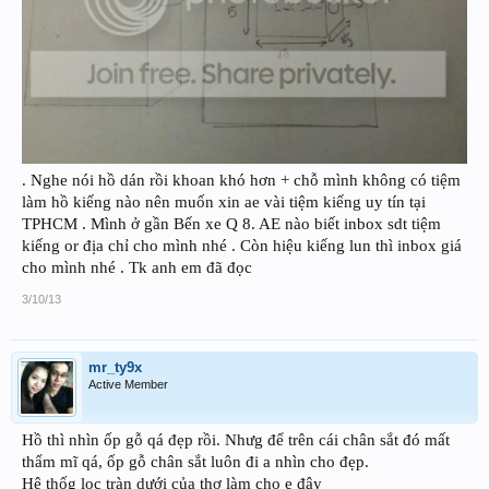
. Nghe nói hồ dán rồi khoan khó hơn + chỗ mình không có tiệm
làm hồ kiếng nào nên muốn xin ae vài tiệm kiếng uy tín tại
TPHCM . Mình ở gần Bến xe Q 8. AE nào biết inbox sdt tiệm
kiếng or địa chỉ cho mình nhé . Còn hiệu kiếng lun thì inbox giá
cho mình nhé . Tk anh em đã đọc
3/10/13
mr_ty9x
Active Member
Hồ thì nhìn ốp gỗ qá đẹp rồi. Nhưg để trên cái chân sắt đó mất
thẩm mĩ qá, ốp gỗ chân sắt luôn đi a nhìn cho đẹp.
Hệ thốg lọc tràn dưới của thợ làm cho e đây