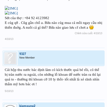
Sđt của thợ : +84 92 4123982
E củg q8 . Cũg gần chổ a. Bửa nào củg mua cá mồi ngay cầu nhị
thiên đuờg. A nuôi cá gì thế? Bửa nào giao lưu cf chơi a
Chỉnh sửa cuối:
4/10/13
4/10/13
9327
New Member
Cái hộp thu nước bác định làm có kích thước quá bé rồi, có thể
bị tràn nước ra ngoài, còn những lỗ khoan để nước tràn ra thì lại
quá to - thường thì khoan cỡ 10 ly thôi- tốt nhất là xẻ rãnh nhìn
thẩm mỹ hơn bác ơi !
5/10/13
kiemxune2