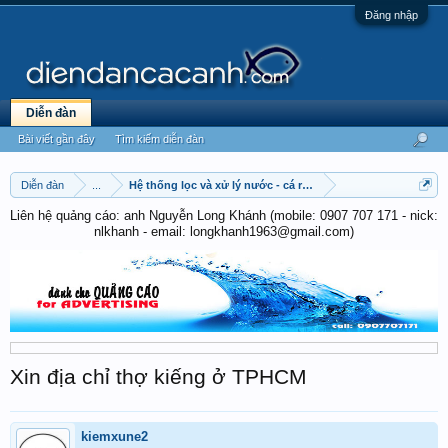
Đăng nhập
Diễn đàn
Bài viết gần đây
Tìm kiếm diễn đàn
Diễn đàn
...
Hệ thống lọc và xử lý nước - cá rồng
Liên hệ quảng cáo: anh Nguyễn Long Khánh (mobile: 0907 707 171 - nick:
nlkhanh - email: longkhanh1963@gmail.com)
Xin địa chỉ thợ kiếng ở TPHCM
kiemxune2