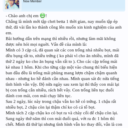
New Member
- Chào anh chị em
!
Chẳng là mình mới tập chơi betta 1 thời gian, nay muốn tập ép
thử, đã vài lần ko thành công lên muốn xin kinh nghiệm của anh
em.
Bài hướng dẫn trên mạng thì nhiều rồi, nhưng làm mãi không
được nên hỏi mọi nguời. Vấn đề của mình là:
Mình có 3 cặp cá, đã quan sát các con trống nhả nhiều bọt, mái
đều bụng rất to, nhiều trứng ( ko phải vì cho ăn nhiều, mình đã
thử 2 ngày ko cho ăn bụng vẫn rất to ). Cho các cặp trống mái
kè nhau 1 hôm. Khi cho từng cặp một vào chung thì biểu hiện
ban đầu đều là trống mái phùng mang lượn chậm chậm quanh
nhau - nhưng ko hề đánh cắn nhau. Mình quan sát đc nửa tiếng
tình hình vẫn vậy. Độ nửa ngày sau xem lại thì thấy con mái lại
bị con trống cắn nhiều, rách hết vây. Con trống liên tục đuổi
đánh con mái, con mái chạy liên tục.
Sau 2 ngày, lúc này trong chậu vẫn ko hề có trứng. 1 chậu rất
nhiều bọt, 2 chậu còn lại thậm chí ko có cả tổ bọt.
Mình tách 2 cặp chậu ko có bọt ra và chày cối để chậu còn lại.
Sang ngày thứ năm thì con mái đuối quá, vớt ra đc 1 hôm thì
chết. Mình đã thử lại nhưng tình hình vẫn ko thay đổi, vẫn là con