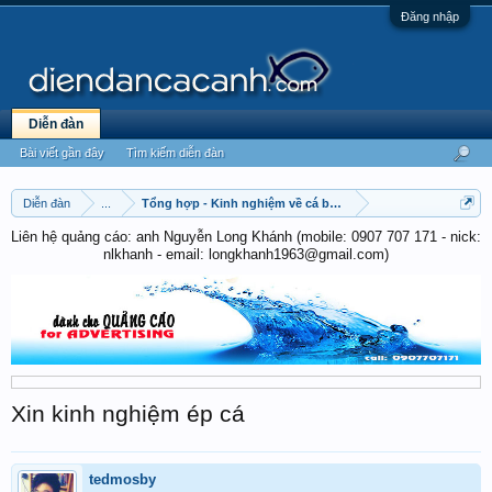
Đăng nhập
Diễn đàn
Bài viết gần đây
Tìm kiếm diễn đàn
Diễn đàn
...
Tổng hợp - Kinh nghiệm về cá betta
Liên hệ quảng cáo: anh Nguyễn Long Khánh (mobile: 0907 707 171 - nick:
nlkhanh - email: longkhanh1963@gmail.com)
Xin kinh nghiệm ép cá
tedmosby