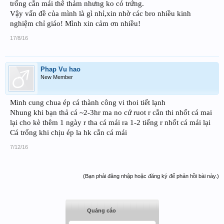
trống cắn mái thê thảm nhưng ko có trứng.
Vậy vấn đề của mình là gì nhỉ,xin nhờ các bro nhiều kinh
nghiệm chỉ giáo! Mình xin cảm ơn nhiều!
17/8/16
Phap Vu hao
New Member
Minh cung chua ép cá thành công vi thoi tiết lạnh
Nhung khi bạn thả cá ~2-3hr ma no cứ ruot r cắn thi nhốt cá mai
lại cho kè thêm 1 ngày r tha cá mái ra 1-2 tiếng r nhốt cá mái lại
Cá trống khi chịu ép la hk cắn cá mái
7/12/16
(Bạn phải đăng nhập hoặc đăng ký để phản hồi bài này.)
Quảng cáo