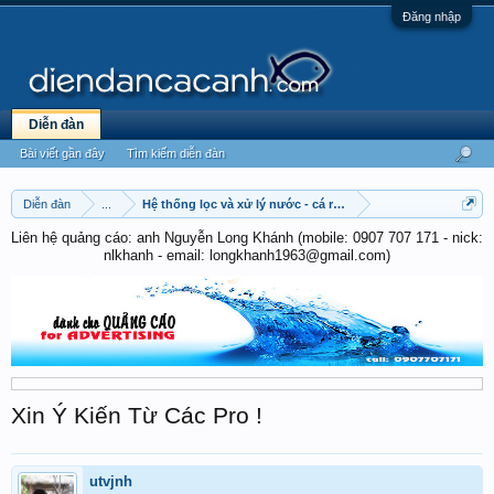
Đăng nhập
Diễn đàn
Bài viết gần đây
Tìm kiếm diễn đàn
Diễn đàn
...
Hệ thống lọc và xử lý nước - cá rồng
Liên hệ quảng cáo: anh Nguyễn Long Khánh (mobile: 0907 707 171 - nick:
nlkhanh - email: longkhanh1963@gmail.com)
Xin Ý Kiến Từ Các Pro !
utvjnh