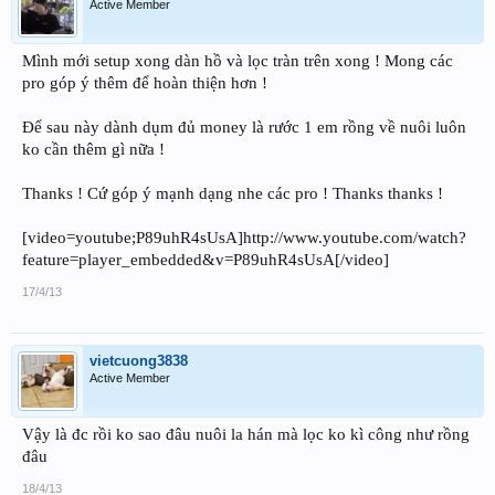
Active Member
Mình mới setup xong dàn hồ và lọc tràn trên xong ! Mong các
pro góp ý thêm để hoàn thiện hơn !
Để sau này dành dụm đủ money là rước 1 em rồng về nuôi luôn
ko cần thêm gì nữa !
Thanks ! Cứ góp ý mạnh dạng nhe các pro ! Thanks thanks !
[video=youtube;P89uhR4sUsA]http://www.youtube.com/watch?
feature=player_embedded&v=P89uhR4sUsA[/video]
17/4/13
vietcuong3838
Active Member
Vậy là đc rồi ko sao đâu nuôi la hán mà lọc ko kì công như rồng
đâu
18/4/13