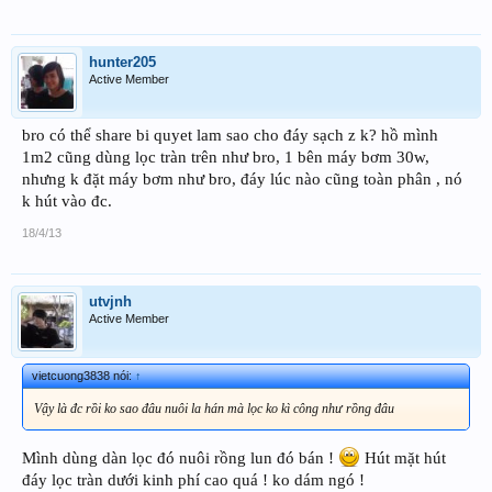
hunter205
Active Member
bro có thể share bi quyet lam sao cho đáy sạch z k? hồ mình
1m2 cũng dùng lọc tràn trên như bro, 1 bên máy bơm 30w,
nhưng k đặt máy bơm như bro, đáy lúc nào cũng toàn phân , nó
k hút vào đc.
18/4/13
utvjnh
Active Member
vietcuong3838 nói:
↑
Vậy là đc rồi ko sao đâu nuôi la hán mà lọc ko kì công như rồng đâu
Mình dùng dàn lọc đó nuôi rồng lun đó bán !
Hút mặt hút
đáy lọc tràn dưới kinh phí cao quá ! ko dám ngó !