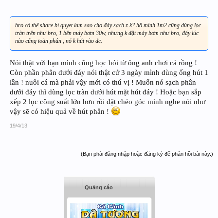
bro có thể share bi quyet lam sao cho đáy sạch z k? hồ mình 1m2 cũng dùng lọc
tràn trên như bro, 1 bên máy bơm 30w, nhưng k đặt máy bơm như bro, đáy lúc
nào cũng toàn phân , nó k hút vào đc.
Nói thật với bạn mình cũng học hỏi từ ông anh chơi cá rồng !
Còn phần phân dưới đáy nói thật cứ 3 ngày mình dùng ống hút 1
lần ! nuôi cá mà phải vậy mới có thú vị ! Muốn nó sạch phân
dưới đáy thì dùng lọc tràn dưới hút mặt hút đáy ! Hoặc bạn sắp
xếp 2 lọc công suất lớn hơn rồi đặt chéo góc mình nghe nói như
vậy sẽ có hiệu quả về hút phân !
19/4/13
(Bạn phải đăng nhập hoặc đăng ký để phản hồi bài này.)
Quảng cáo