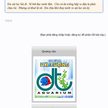
Em xài lọc Sủi đi . Sẽ bớt đục nước lắm . Cho cá ăn trứng hấp vs đậu la phải
chịu rùi . Nhưng cá khoẻ là ok . Em chịu khó thay nước vs xài lọc sủi ấy .
7/3/14
(Bạn phải đăng nhập hoặc đăng ký để phản hồi bài này.)
Quảng cáo