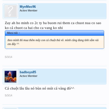
MynMeo96
Active Member
Zay ah ho minh co 2c ty ba buom rui them ca chuot nua co sao
ko cá chuot ca hai cho ca vang ko nhi
Mixsi nói:
↑
theo mình thì mua thêm mấy con cá chuột thả vô. mình cũng đang tính sắm vài
em đây ^^
5/3/14
badboys85
Active Member
Cá chuột lâu lâu nó bùn nó mút cá vàng đó^^
5/3/14