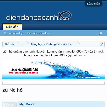
Đăng nhập
Diễn đàn
Bài viết gần đây
Tìm kiếm diễn đàn
Diễn đàn
...
Tổng hợp - Kinh nghiệm về cá vàng & cá chép
Liên hệ quảng cáo: anh Nguyễn Long Khánh (mobile: 0907 707 171 - nick:
nlkhanh - email: longkhanh1963@gmail.com)
zụ Nc hồ
MynMeo96