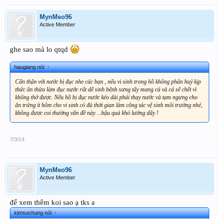
MynMeo96
Active Member
ghe sao mà lo qtqd
haugiang nói:
↑
Cẩn thận với nước bị đục nhe các bạn , nếu vi sinh trong hồ không phân huỷ kịp
thức ăn thừa làm đục nước rất dể sinh bệnh sưng tấy mang cá và cá sẽ chết vì
không thở được. Nếu hồ bị đục nước kéo dài phải thay nước và tạm ngưng cho
ăn trứng ít hôm cho vi sinh có đủ thời gian làm công tác vệ sinh môi trường nhé,
không được coi thường vấn đề này ...hậu quả khó lường dấy !
7/3/14
MynMeo96
Active Member
để xem thêm koi sao ạ tks a
kimsuchung nói:
↑