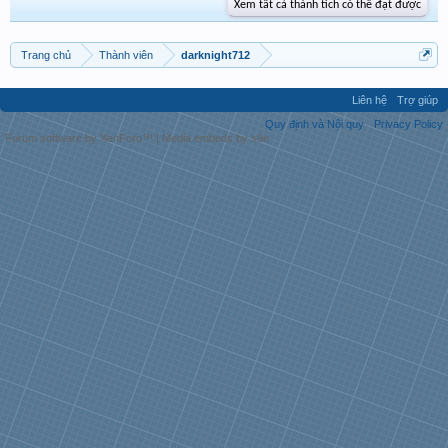
Xem tất cả thành tích có thể đạt được
Trang chủ
Thành viên
darknight712
Liên hệ
Trợ giúp
Quy định và Nội quy
Privacy Policy
Forum software by XenForo™
|
Media embeds by s9e