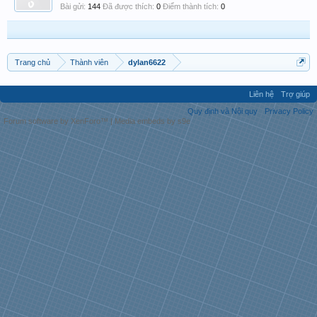
Bài gửi:
144
Đã được thích:
0
Điểm thành tích:
0
Trang chủ
Thành viên
dylan6622
Liên hệ
Trợ giúp
Quy định và Nội quy
Privacy Policy
Forum software by XenForo™
|
Media embeds by s9e