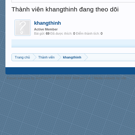
Thành viên khangthinh đang theo dõi
khangthinh
Active Member
Bài gửi:
69
Đã được thích:
0
Điểm thành tích:
0
Trang chủ
Thành viên
khangthinh
Forum software by XenForo™
© 2010-2018 XenForo Ltd.
|
Media embeds by s9e