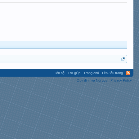
Liên hệ
Trợ giúp
Trang chủ
Lên đầu trang
Quy định và Nội quy
Privacy Policy